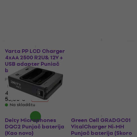
Deity Microphones
Kao novo
Skoro novo
DQC2 Punjač baterija
Varta PP LCD Charger
4xAA 2500 R2U& 12V +
Punjač baterija
USB adapter Punjač
213,24 €
s kodom
baterija
MUZMUZ-10
Punjač baterija
246,75 €
5
/5
Na skladištu
43,20 €
53,50 €
- 19 %
Na skladištu
Deity Microphones
Green Cell GRADGC01
DQC2 Punjač baterija
VitalCharger Ni-MH
(Kao novo)
Punjač baterija (Skoro