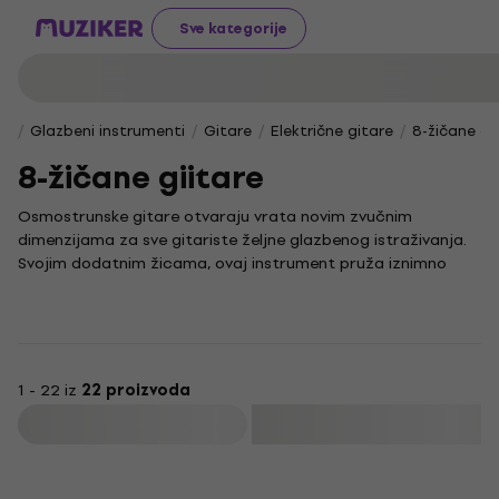
Sve kategorije
Glazbeni instrumenti
Gitare
Električne gitare
8-žičane gi
8-žičane giitare
Osmostrunske gitare otvaraju vrata novim zvučnim
dimenzijama za sve gitariste željne glazbenog istraživanja.
Svojim dodatnim žicama, ovaj instrument pruža iznimno
bogat i dubok ton, idealan za eksperimentiranje s različitim
stilovima i tehnikama sviranja.
Sviranje na osmostrunskoj gitari jedinstven je doživljaj u
kojem se preciznost i kreativnost spajaju u savršenom
skladu. To je instrument stvoren za glazbenike spremne
1 - 22 iz
22 proizvoda
pomaknuti granice vlastitog repertoara i zakoračiti u
Filtrirati
neistražene glazbene svjetove.