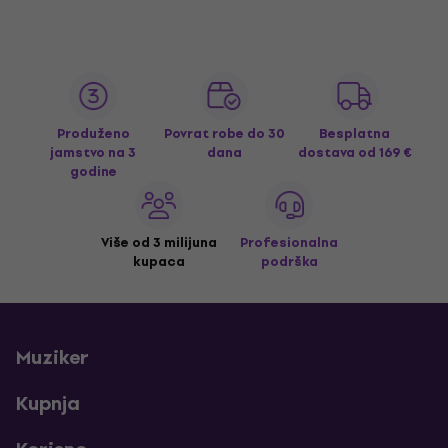
Produženo
Povrat robe do 30
Besplatna
jamstvo na 3
dana
dostava
od 169 €
godine
Više od 3 milijuna
Profesionalna
kupaca
podrška
Muziker
Kupnja