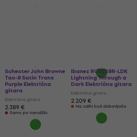
Ibanez M8M Black
ESP LTD SC-608
Električna gitara
Baritone Yellow
Električna gitara
Električna gitara
Električna gitara
5.779 €
2.045 €
Samo po narudžbi
Na zalihi kod dobavljača
Schecter John Browne
Ibanez RG5328R-LDK
Tao-8 Satin Trans
Lightning Through a
Purple Električna
Dark Električna gitara
gitara
Električna gitara
Električna gitara
2.209 €
2.389 €
Na zalihi kod dobavljača
Samo po narudžbi