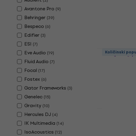
(
2
)
4,8
/5
Avantone Pro
(
9
)
225 €
Behringer
(
39
)
Na skladištu
Bespeco
(
6
)
Edifier
(
3
)
ESI
(
7
)
KRK Kreate 3
Eve Audio
Količinski pop
(
19
)
monitor 2 
Fluid Audio
(
7
)
Aktivni studijs
Focal
(
17
)
4,9
/5
Fostex
(
6
)
159 €
Na skladištu
Gator Frameworks
(
3
)
Genelec
(
15
)
Gravity
(
10
)
Hercules DJ
(
4
)
Tannoy Gold
IK Multimedia
(
14
)
monitor 1 k
IsoAcoustics
(
12
)
Aktivni studijs