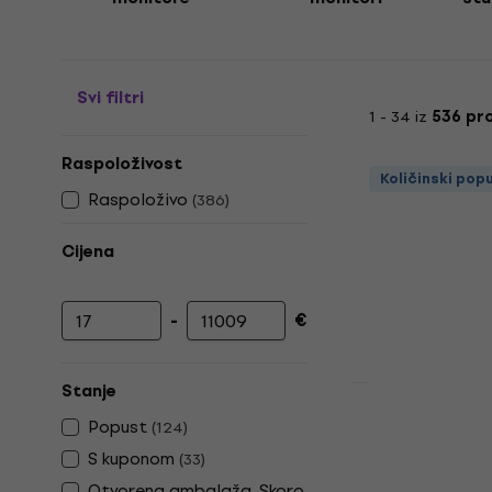
Svi filtri
1 - 34 iz
536 pr
Raspoloživost
Količinski pop
Raspoloživo
(
386
)
Cijena
-
€
Najniža cijena
Najviša cijena
Stanje
Količinski pop
Soundking 
Popust
(
124
)
studio mon
S kuponom
(
33
)
Stalak za stud
Otvorena ambalaža, Skoro