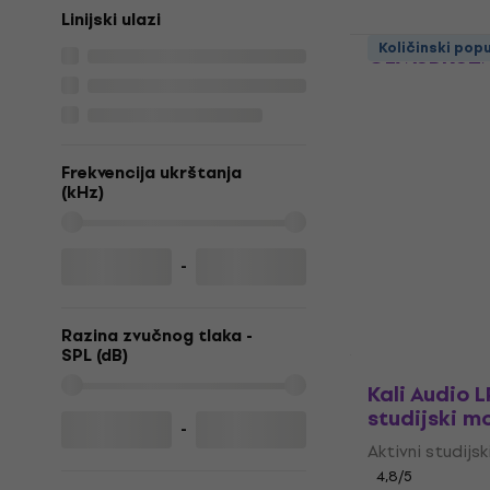
Linijski ulazi
Gator Fram
Količinski pop
GFWSPKSTM
za studio m
Stalak za stud
4,7
/5
Frekvencija ukrštanja
88 €
(kHz)
Na skladištu
-
Razina zvučnog tlaka -
SPL (dB)
Kali Audio L
studijski m
-
Aktivni studijs
4,8
/5