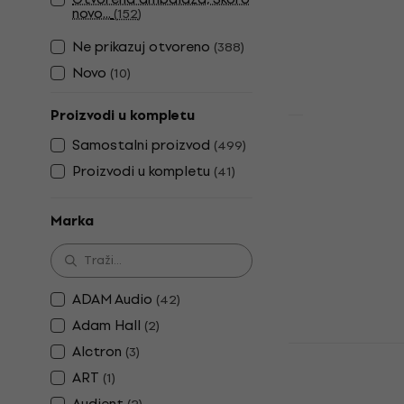
4,7
/5
novo...
(
152
)
34 €
Ne prikazuj otvoreno
(
388
)
Na skladištu
Novo
(
10
)
Proizvodi u kompletu
Samostalni proizvod
ADAM Audio 
(
499
)
studijski m
Proizvodi u kompletu
(
41
)
Aktivni studijs
4,9
/5
Marka
179 €
Na skladištu
ADAM Audio
(
42
)
Adam Hall
(
2
)
Yamaha HS7 
Alctron
(
3
)
monitor 1 k
ART
(
1
)
Aktivni studijs
Audient