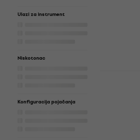
studijski m
Aktivni studijs
Ulazi za instrument
4,7
/5
111 €
116 €
Na skladištu
Niskotonac
Yamaha HS5
studijski m
Aktivni studijs
4,8
/5
Konfiguracija pojačanja
172 €
Na skladištu