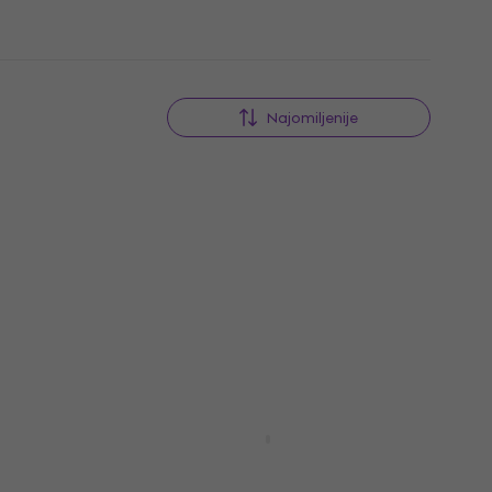
Najomiljenije
Količinski popust
lak za
ADAM Audio T7V Aktivni
studijski monitor 1 kom
Aktivni studijski monitor