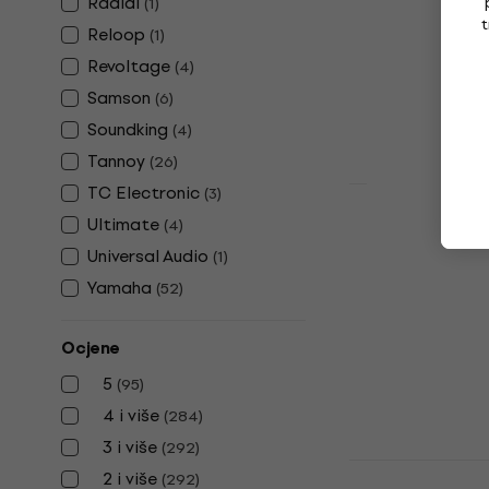
Radial
(
1
)
t
Aktivni studijs
Reloop
(
1
)
4,9
/5
Revoltage
(
4
)
298 €
Samson
(
6
)
Na skladištu
Soundking
(
4
)
Tannoy
(
26
)
TC Electronic
(
3
)
Konig & Mey
Ultimate
(
4
)
studio mon
Universal Audio
(
1
)
Stalak za stud
Yamaha
(
52
)
5
/5
82 €
Ocjene
Na skladištu
5
(
95
)
4 i više
(
284
)
3 i više
(
292
)
M-Audio BX5
2 i više
(
292
)