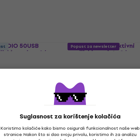
4,8
/5
132 €
Na skladištu
STUDIO 50USB
M-Audio BX4 BT Aktivni
ust
Popust za newsletter
dijski monitor 2 kom
studijski monitor 2 kom
ki monitor
Aktivni studijski monitor
4,9
/5
122 €
125 €
Na skladištu
Suglasnost za korištenje kolačića
ust
Koristimo kolačiće kako bismo osigurali funkcionalnost naše web
T8V Aktivni
ADAM Audio D3V Black Ak
stranice. Nakon što si dao svoju privolu, koristimo ih za analizu
onitor 1 kom
studijski monitor 2 kom