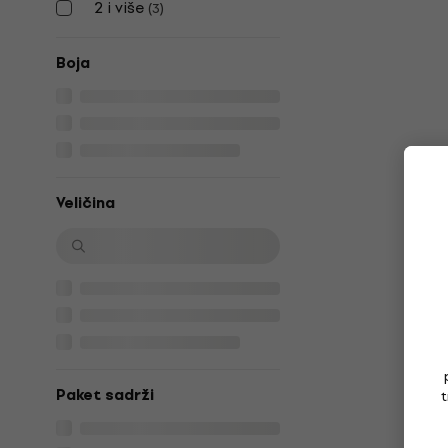
2 i više
(
3
)
Boja
Veličina
Paket sadrži
t