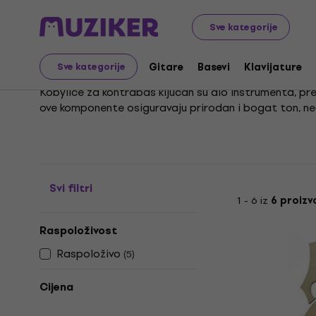
Glazbeni instrumenti
Gudački
Oprema za kontrabas
Sve kategorije
Kojići za kontrabas
Gitare
Basevi
Klavijature
Sve kategorije
Kobylice za kontrabas ključan su dio instrumenta, pre
ove komponente osiguravaju prirodan i bogat ton, n
Molimo Vas, unesite ključne riječi za procjenu. Polje "Kl
Svi filtri
1 - 6 iz
6 proiz
Raspoloživost
Raspoloživo
(
5
)
Cijena