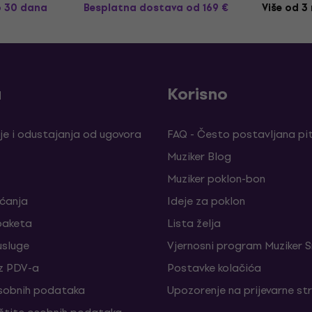
o 30 dana
Besplatna dostava
od 169 €
Više od 3
a
Korisno
je i odustajanja od ugovora
FAQ - Često postavljana pi
Muziker Blog
Muziker poklon-bon
aćanja
Ideje za poklon
paketa
Lista želja
sluge
Vjernosni program Muziker S
z PDV-a
Postavke kolačića
sobnih podataka
Upozorenje na prijevarne st