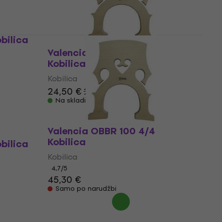
bilica
Valencia OBBR 100 3/4
Kobilica (Kao novo)
Kobilica
24,50 €
25,40 €
Na skladištu
Valencia OBBR 100 4/4
Kobilica
bilica
Kobilica
4,7
/5
45,30 €
Samo po narudžbi