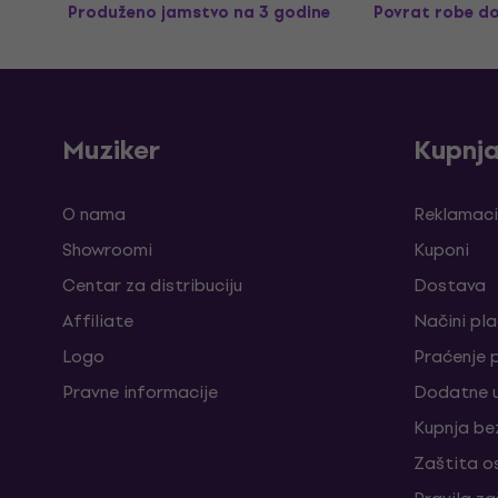
Produženo jamstvo na 3 godine
Povrat robe d
Muziker
Kupnj
O nama
Reklamaci
Showroomi
Kuponi
Centar za distribuciju
Dostava
Affiliate
Načini pl
Logo
Praćenje 
Pravne informacije
Dodatne u
Kupnja be
Zaštita o