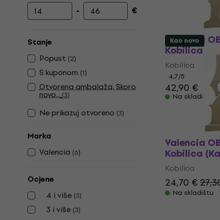
-
€
Najniža cijena
Najviša cijena
Valencia O
Kao novo
Stanje
Kobilica
Popust
(
2
)
Kobilica
S kuponom
(
1
)
4,7
/5
Otvorena ambalaža, Skoro
42,90 €
novo...
(
3
)
Na skladištu
Ne prikazuj otvoreno
(
3
)
Marka
Valencia O
Valencia
Kobilica (K
(
6
)
Kobilica
Ocjene
24,70 €
27,3
Na skladištu
4 i više
(
3
)
3 i više
(
3
)