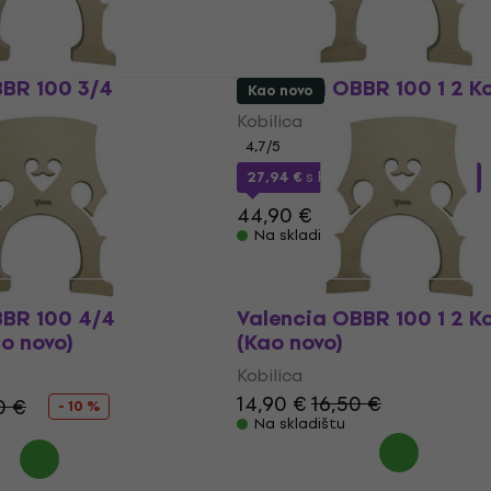
BBR 100 3/4
Valencia OBBR 100 1 2 Ko
Kao novo
Kobilica
4,7
/5
27,94 €
s kodom
MUZMUZ-35
44,90 €
Na skladištu
BBR 100 4/4
Valencia OBBR 100 1 2 Ko
ao novo)
(Kao novo)
Kobilica
14,90 €
16,50 €
0 €
- 10 %
Na skladištu