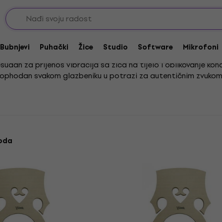
Kobilice za kontrabas
Bubnjevi
Puhački
Žice
Studio
Software
Mikrofoni
sudan za prijenos vibracija sa žica na tijelo i oblikovanje ko
eophodan svakom glazbeniku u potrazi za autentičnim zvuko
jučne riječi za procjenu:" je prazno.
voda