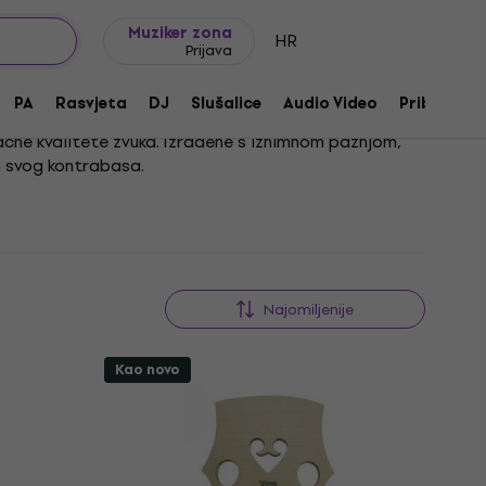
Ideje za poklon
FAQ
Muziker Blog
Muziker zona
HR
Prijava
PA
Rasvjeta
DJ
Slušalice
Audio Video
Pribor
načne kvalitete zvuka. Izrađene s iznimnom pažnjom,
m svog kontrabasa.
Najomiljenije
Kao novo