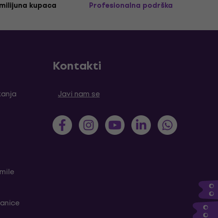
 milijuna kupaca
Profesionalna podrška
Kontakti
tanja
Javi nam se
mile
ranice