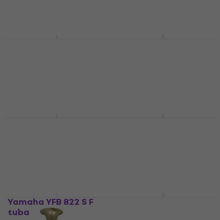
Yamaha YFB 621 F
Yamaha YBB 641 E Bb
tuba
tuba
F tuba
Bb tuba
12.219 €
3
/5
10.790 €
Samo po narudžbi
Samo po narudžbi
Yamaha YEB 632 02 Eb
Yamaha YBB 621 Bb
tuba
tuba
Eb tuba
Bb tuba
12.189 €
12.379 €
Samo po narudžbi
Samo po narudžbi
Yamaha YFB 822 S F
Yamaha YBB 321 S Bb
tuba
tuba