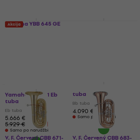
Samo po narudžbi
Samo po narudžbi
Yamaha YBB 645 GE
Yamaha YEB 632 S 02
Akcija
Bb tuba
Eb tuba
Bb tuba
Eb tuba
13.649 €
12.609 €
Samo po narudžbi
Samo po narudžbi
Yamaha YBB 105 Bb
tuba
Yamaha YEB 321 Eb
tuba
Bb tuba
4.090 €
Eb tuba
5.666 €
Samo po narudžbi
5.929 €
- 4 %
Samo po narudžbi
V. F. Červený CBB 671-
V. F. Červený CBB 683-