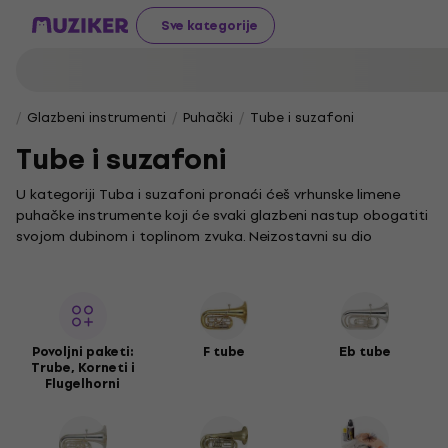
Sve kategorije
Glazbeni instrumenti
Puhački
Tube i suzafoni
Tube i suzafoni
U kategoriji Tuba i suzafoni pronaći ćeš vrhunske limene
puhačke instrumente koji će svaki glazbeni nastup obogatiti
svojom dubinom i toplinom zvuka. Neizostavni su dio
klasičnih, jazz i puhačkih sastava, a njihova prirodna
rezonancija pruža jedinstven doživljaj sviranja.
Istraži našu raznoliku ponudu
tuba i suzafona
koji će ti
omogućiti da izraziš svoj glazbeni talent na najbolji mogući
način. Svaki je instrument u ovoj kategoriji pažljivo odabran
Povoljni paketi:
F tube
Eb tube
Trube, Korneti i
kako bi zadovoljio potrebe i profesionalaca i entuzijasta.
Flugelhorni
Tražiš li dodatnu opremu? Preporučujemo ti da pogledaš i
kategoriju
Pribor za puhačke instrumente
, gdje ćeš pronaći
sve potrebno za održavanje i poboljšanje zvuka svojih