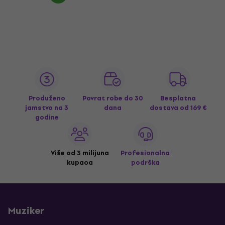
Produženo
Povrat robe do 30
Besplatna
jamstvo na 3
dana
dostava
od 169 €
godine
Više od 3 milijuna
Profesionalna
kupaca
podrška
Muziker