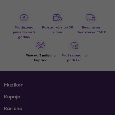
Produženo
Povrat robe do 30
Besplatna
jamstvo na 3
dana
dostava
od 169 €
godine
Više od 3 milijuna
Profesionalna
kupaca
podrška
Muziker
Kupnja
Korisno