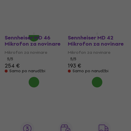
(Samo otvarano)
4,4
/5
155 €
Mikrofon za novinare
Na putu
43,80 €
48,51 €
Na skladištu
Sennheiser MD 46
Sennheiser MD 42
Mikrofon za novinare
Mikrofon za novinare
Mikrofon za novinare
Mikrofon za novinare
5
/5
5
/5
254 €
193 €
Samo po narudžbi
Samo po narudžbi