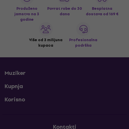
Produženo
Povrat robe do 30
Besplatna
jamstvo na 3
dana
dostava
od 169 €
godine
Više od 3 milijuna
Profesionalna
kupaca
podrška
Muziker
Kupnja
Korisno
Kontakti