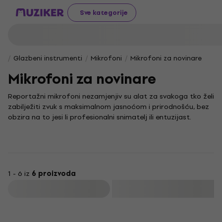
Sve kategorije
Glazbeni instrumenti
Mikrofoni
Mikrofoni za novinare
Mikrofoni za novinare
Reportažni mikrofoni nezamjenjiv su alat za svakoga tko želi
zabilježiti zvuk s maksimalnom jasnoćom i prirodnošću, bez
obzira na to jesi li profesionalni snimatelj ili entuzijast.
Dizajnirani su kako bi uhvatili svaki detalj zvuka u stvarnom
vremenu, što ih čini idealnim rješenjem za snimanje intervjua,
događaja ili terenskih reportaža.
U našoj ponudi pronaći ćeš različite modele reportažnih
mikrofona koji će zadovoljiti sve tvoje potrebe. Kako bi tvoja
1 - 6 iz
6 proizvoda
snimka bila besprijekorna u svim uvjetima, ne zaboravi
Filtrirati
istražiti i pripadajući
pribor za reportažne mikrofone
. Ondje
te čekaju vjetrobrani, držači, kabeli i sve ostalo što je
potrebno za čist zvuk bez smetnji.