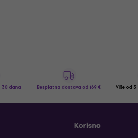
o 30 dana
Besplatna dostava
od 169 €
Više od 3
a
Korisno