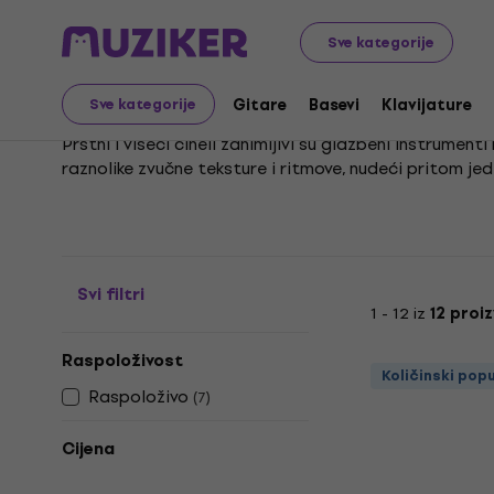
Glazbeni instrumenti
Bubnjevi
Udaraljke
Činele za p
Sve kategorije
Činele za prste
Gitare
Basevi
Klavijature
Sve kategorije
Prstni i viseći čineli zanimljivi su glazbeni instrumen
raznolike zvučne teksture i ritmove, nudeći pritom jed
Njihova jednostavna konstrukcija omogućuje lako rukov
koriste u različitim glazbenim žanrovima, od tradic
Svi filtri
1 - 12 iz
12 proi
Raspoloživost
Količinski pop
Raspoloživo
(
7
)
Cijena