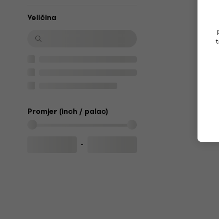
Veličina
t
Promjer (inch / palac)
-