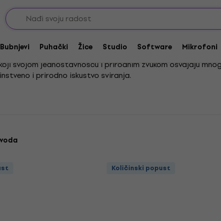
rste
Bubnjevi
Puhački
Žice
Studio
Software
Mikrofoni
ti koji svojom jednostavnošću i prirodnim zvukom osvajaju mnoge
instveno i prirodno iskustvo sviranja.
anje, što ih čini pristupačnima i početnicima i iskusnim glaz
ionalne do suvremene glazbe, obogaćujući svaku izvedbu boga
zvoda
ust
Količinski popust