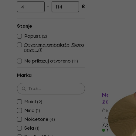
-
€
Najniža cijena
Najviša cijena
Stanje
Količinski pop
Noicetone T
Popust
(
2
)
za prst
Otvorena ambalaža, Skoro
novo...
(
1
)
Činela za prst
4,2
/5
Ne prikazuj otvoreno
(
11
)
4,99 €
Na skladištu
Marka
Kao novo
Noicetone T
za prst
Meinl
(
2
)
Nino
Činela za prst
(
1
)
4,2
/5
Noicetone
(
4
)
7,89 €
Sela
(
1
)
Na skladištu