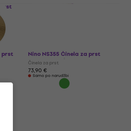
 prst
Studio 49 B 30 Činela za prst
Činela za prst
87,40 €
Samo po narudžbi
 prst
Nino NS355 Činela za prst
Činela za prst
73,90 €
Samo po narudžbi