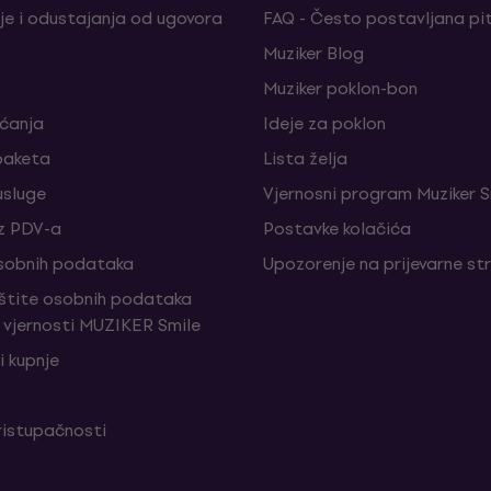
je i odustajanja od ugovora
FAQ - Često postavljana pi
Muziker Blog
Muziker poklon-bon
aćanja
Ideje za poklon
paketa
Lista želja
sluge
Vjernosni program Muziker S
z PDV-a
Postavke kolačića
sobnih podataka
Upozorenje na prijevarne st
aštite osobnih podataka
vjernosti MUZIKER Smile
i kupnje
ristupačnosti