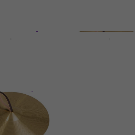
ust
015-1 5,5cm Činela
Noicetone T016-1 7cm Či
za prst
Činela za prst
4,2
/5
6,99 €
Na skladištu
Studio 49 B 40 Činela z
017-1 9cm Činela
Činela za prst
97,10 €
Na skladištu