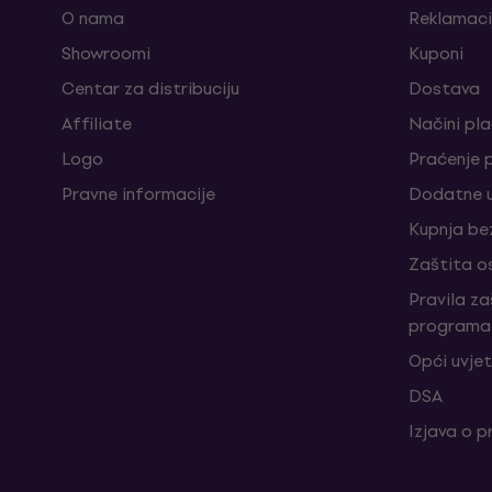
O nama
Reklamaci
Showroomi
Kuponi
Centar za distribuciju
Dostava
Affiliate
Načini pl
Logo
Praćenje 
Pravne informacije
Dodatne u
Kupnja be
Zaštita o
Pravila z
programa 
Opći uvjet
DSA
Izjava o p