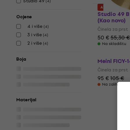
Studio 49
(
4
)
Akcija
Studio 49 B
Ocjene
(Kao novo)
4 i više
(
4
)
Činela za prst
3 i više
(
4
)
50 €
55,30 €
2 i više
(
4
)
Na skladištu
Boja
Meinl FICY-1
Činela za prst
95 €
105 €
Na zalihi kod 
Materijal