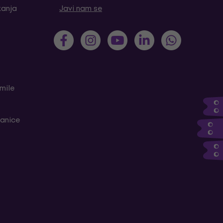
tanja
Javi nam se
mile
ranice