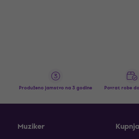
Produženo jamstvo na 3 godine
Povrat robe d
Muziker
Kupnj