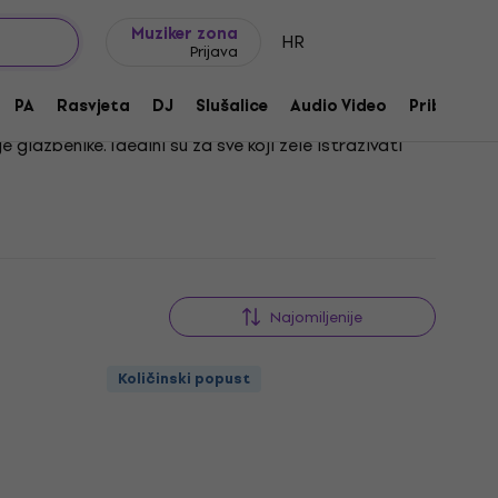
Ideje za poklon
FAQ
Muziker Blog
Muziker zona
HR
Prijava
PA
Rasvjeta
DJ
Slušalice
Audio Video
Pribor
 glazbenike. Idealni su za sve koji žele istraživati
benicima. Zbog svoje svestranosti, ovi se čineli često
tstvom zvukova i ritmova.
Najomiljenije
Količinski popust