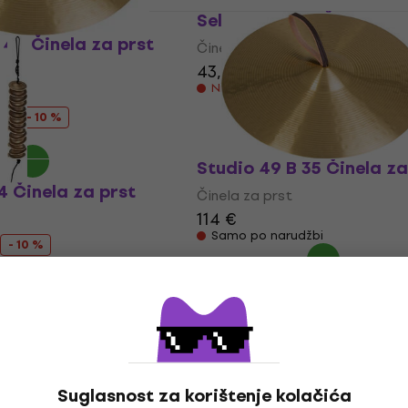
Sela Tingshas Činela za
 40 Činela za prst
Činela za prst
43,60 €
44,90 €
Nije na skladištu
- 10 %
Studio 49 B 35 Činela za
4 Činela za prst
Činela za prst
114 €
Samo po narudžbi
- 10 %
dobavljača
Suglasnost za korištenje kolačića