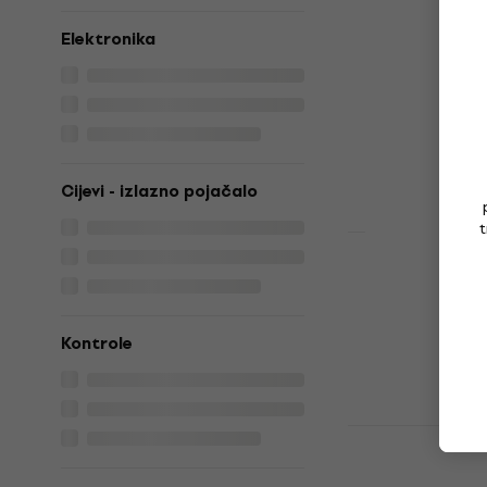
Gitarsko p
Elektronika
otvarano)
Gitarsko pojač
380 €
467 €
Na skladištu
Cijevi - izlazno pojačalo
t
Orange Sup
Black Gitar
Gitarsko pojač
Kontrole
4,8
/5
549 €
566 €
Na putu
Hotone Moj
Gitarsko p