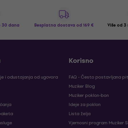
o 30 dana
Besplatna dostava
od 169 €
Više od 3
a
Korisno
je i odustajanja od ugovora
FAQ - Često postavljana pi
Muziker Blog
Muziker poklon-bon
aćanja
Ideje za poklon
paketa
Lista želja
sluge
Vjernosni program Muziker S