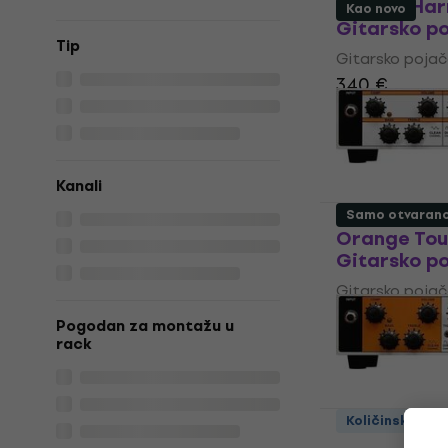
Electro Ha
Kao novo
Gitarsko p
Tip
Gitarsko pojač
340 €
Na skladištu
Kanali
Samo otvaran
Orange Tou
Gitarsko po
Gitarsko pojač
385 €
418 €
Pogodan za montažu u
Na skladištu
rack
Količinski pop
Orange Gai