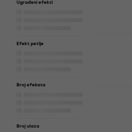
Gitarsko pojač
Ugrađeni efekti
4,8
/5
80,70 €
Na putu
Hotone Pur
pojačalo
Efekt petlje
Gitarsko pojač
4,8
/5
78,90 €
Na putu
Broj efekata
Yuer YS 10B
Gitarsko pojač
41,60 €
Na putu
Broj ulaza