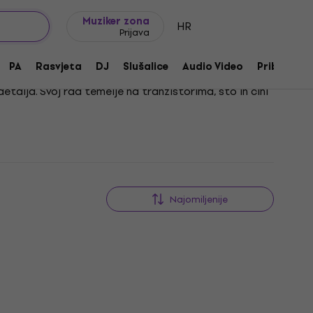
Ideje za poklon
FAQ
Muziker Blog
Muziker zona
HR
Prijava
PA
Rasvjeta
DJ
Slušalice
Audio Video
Pribor
talja. Svoj rad temelje na tranzistorima, što ih čini
ena široka – od vježbanja kod kuće do manjih nastupa.
iciranih postavki.
Najomiljenije