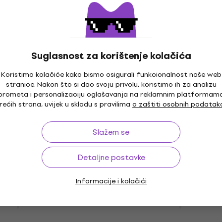
ojačalo (Samo
Dime Bolt Gitarsko poja
(Kao novo)
alo
Gitarsko pojačalo
627 €
652 €
- 19 %
Suglasnost za korištenje kolačića
Na skladištu
Koristimo kolačiće kako bismo osigurali funkcionalnost naše web
stranice. Nakon što si dao svoju privolu, koristimo ih za analizu
prometa i personalizaciju oglašavanja na reklamnim platformam
rećih strana, uvijek u skladu s pravilima
o zaštiti osobnih podatak
er Crush 100H
Orange Super Crush 10
Slažem se
sko pojačalo
Gitarsko pojačalo
alo
Gitarsko pojačalo
Detaljne postavke
4,8
/5
566 €
Informacije i kolačići
Na putu
o Diamond
Orange Pedal Baby 100
ojačalo
Gitarsko pojačalo