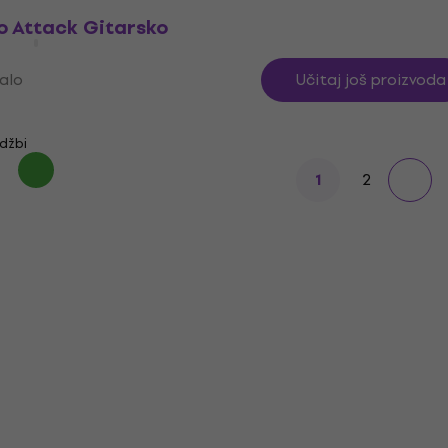
o Attack Gitarsko
alo
Učitaj još proizvoda
džbi
2
1