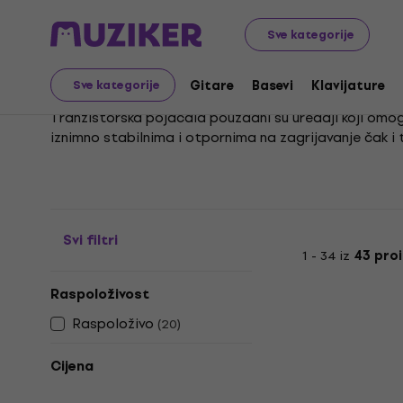
Glazbeni instrumenti
Gitare
Gitarska pojačala
Tra
Sve kategorije
Tranzistor pojačala
Gitare
Basevi
Klavijature
Sve kategorije
Tranzistorska pojačala pouzdani su uređaji koji omogu
iznimno stabilnima i otpornima na zagrijavanje čak i
Zbog svoje praktičnosti i pristupačnosti, tranzistors
Upravo ih jednostavnost korištenja i pouzdanost čine 
Svi filtri
1 - 34 iz
43 pro
Raspoloživost
Raspoloživo
(
20
)
Cijena