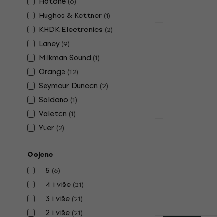
Hotone
(
6
)
Hughes & Kettner
(
1
)
KHDK Electronics
HAPPY HOUR
(
2
)
Orange Tou
Laney
(
9
)
Gitarsko p
Milkman Sound
(
1
)
Gitarsko pojač
Orange
(
12
)
4,9
/5
Seymour Duncan
(
2
)
515 €
521 €
Na skladištu
Soldano
(
1
)
Valeton
(
1
)
Yuer
(
2
)
Laney BCC
Gitarsko p
Ocjene
Gitarsko pojač
5
(
6
)
5
/5
416 €
4 i više
(
21
)
Na skladištu
3 i više
(
21
)
2 i više
(
21
)