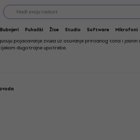
nzistor pojačala
Bubnjevi
Puhački
Žice
Studio
Software
Mikrofoni
ćuju pojačavanje zvuka uz očuvanje prirodnog tona i jasnih de
 tijekom dugotrajne upotrebe.
ka pojačala čest su odabir u svijetu glazbe. Njihova je primj
idealnim izborom za sve koji traže kvalitetan zvuk bez kompl
izvoda