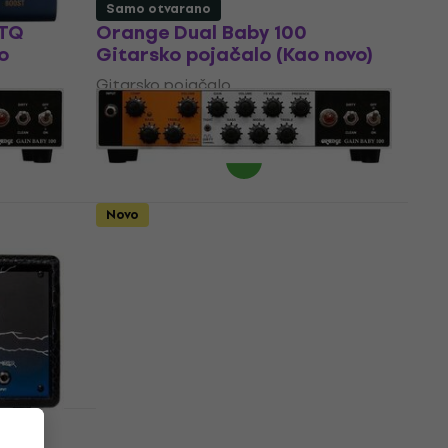
Samo otvarano
LTQ
Orange Dual Baby 100
o
Gitarsko pojačalo (Kao novo)
Gitarsko pojačalo
432 €
464,31 €
- 7 %
Na skladištu
Novo
Orange Gain Baby 100
novo)
Gitarsko pojačalo (Samo
otvarano)
Gitarsko pojačalo
455 €
494,01 €
- 8 %
Na skladištu
EAD
Soldano SLO Mini Gitarsko