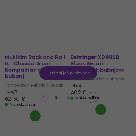
bubnjeva
bubnjeva
Setovi električnih bubnjeva
Setovi električnih bubnjeva
5
/5
4,9
/5
511 €
1.229 €
Na skladištu
Na skladištu
Mukikim Rock and Roll
Behringer XD8USB
It - Classic Drum
Black Setovi
Kompaktan električni
električnih bubnjeva
Učitaj još proizvoda
bubanj
Setovi električnih bubnjeva
Kompaktan električni bubanj
4,6
/5
402 €
4,6
/5
...
1
2
3
15
62,30 €
Na skladištu
Na skladištu