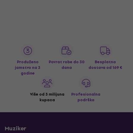
Produženo
Povrat robe do 30
Besplatna
jamstvo na 3
dana
dostava
od 169 €
godine
Više od 3 milijuna
Profesionalna
kupaca
podrška
Muziker