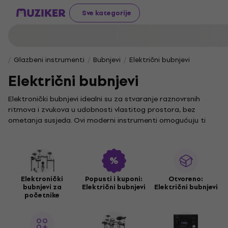
Sve kategorije
Glazbeni instrumenti
Bubnjevi
Električni bubnjevi
Električni bubnjevi
Elektronički bubnjevi idealni su za stvaranje raznovrsnih
ritmova i zvukova u udobnosti vlastitog prostora, bez
ometanja susjeda. Ovi moderni instrumenti omogućuju ti
preciznu kontrolu nad zvukom i dinamikom, što ih čini
savršenim izborom za svakog bubnjara, od početnika do
profesionalca.
Upoznaj se s različitim modelima i funkcijama koje naši
elektronički bubnjevi nude, a ako želiš dodatno obogatiti
Elektronički
Popusti i kuponi:
Otvoreno:
bubnjevi za
Električni bubnjevi
Električni bubnjevi
svoj set, svakako pogledaj i
pribor za elektroničke bubnjeve
.
početnike
S njima dobivaš priliku za eksperimentiranje s različitim
zvučnim efektima i stilovima, što ih čini neizostavnim dijelom
moderne glazbene produkcije.