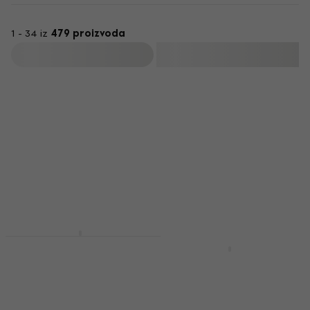
1 - 34 iz
479 proizvoda
Filtrirati
Akcija
Noicetone BassBeats
Pro Kompaktan
NRG EDK-1000 Pro Kit
električni bubanj
Grey Setovi
električnih bubnjeva
Kompaktan električni bubanj
4,6
/5
Setovi električnih bubnjeva