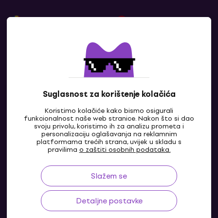
România
Hrvatska
Slovenija
България
Ελλάδα
Србија
Bosna i Hercegovina
Moldova
Црна Гора
Severna Makedonija
Suglasnost za korištenje kolačića
Shqipëria
Slovensko
Koristimo kolačiće kako bismo osigurali
Prikazati sve
funkcionalnost naše web stranice. Nakon što si dao
Česká republika
Magyarország
svoju privolu, koristimo ih za analizu prometa i
personalizaciju oglašavanja na reklamnim
platformama trećih strana, uvijek u skladu s
Polska
Deutschland
pravilima
o zaštiti osobnih podataka.
France
Belgique
Slažem se
HR
Österreich
Nederland
Lëtzebuerg
Italia
Detaljne postavke
Schweiz
España