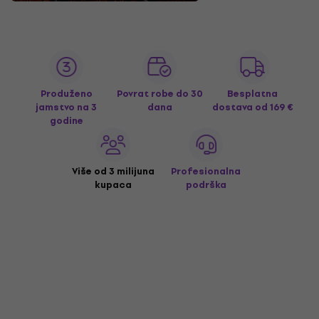
Produženo
Povrat robe do 30
Besplatna
jamstvo na 3
dana
dostava
od 169 €
godine
Više od 3 milijuna
Profesionalna
kupaca
podrška