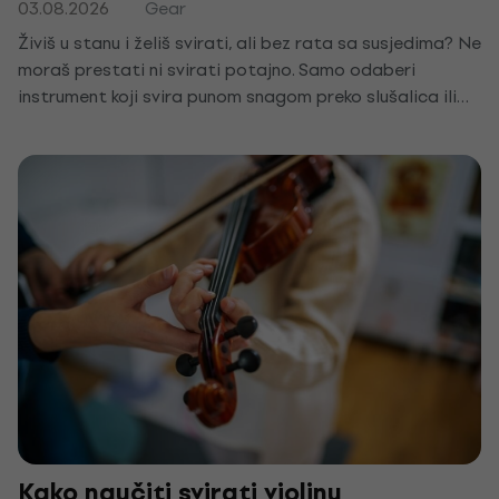
03.08.2026
Gear
Živiš u stanu i želiš svirati, ali bez rata sa susjedima? Ne
moraš prestati ni svirati potajno. Samo odaberi
instrument koji svira punom snagom preko slušalica ili
utišaj onaj koji već imaš. Pokazat ćemo ti najbolje tihe
instrumente za stan i nekoliko savjeta zbog kojih te
nitko neće čuti kroz zid.
Kako naučiti svirati violinu