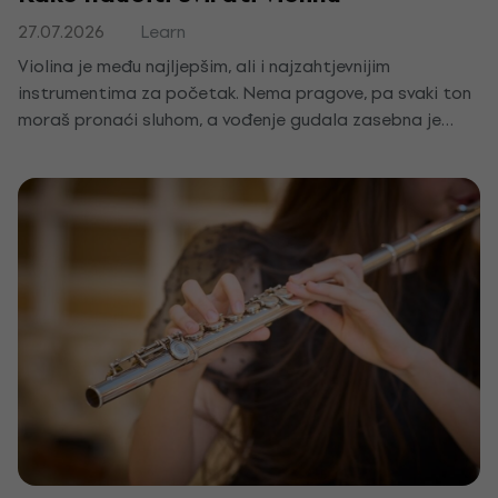
27.07.2026
Learn
Violina je među najljepšim, ali i najzahtjevnijim
instrumentima za početak. Nema pragove, pa svaki ton
moraš pronaći sluhom, a vođenje gudala zasebna je
znanost. Reći ćemo ti što sve trebaš, kako početi s
držanjem violine i gudala te za koliko ćeš odsvirati prvu
melodiju.