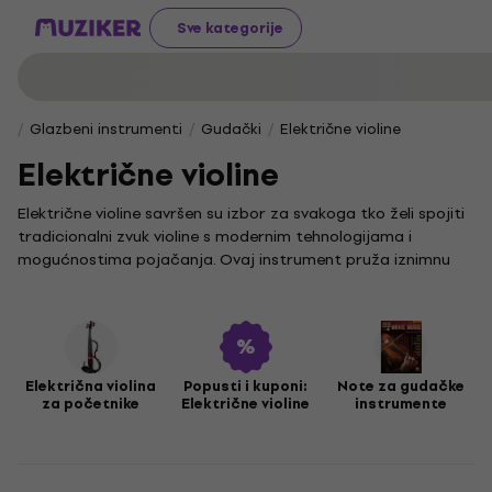
Sve kategorije
Glazbeni instrumenti
Gudački
Električne violine
Električne violine
Električne violine savršen su izbor za svakoga tko želi spojiti
tradicionalni zvuk violine s modernim tehnologijama i
mogućnostima pojačanja. Ovaj instrument pruža iznimnu
fleksibilnost u izvedbi, bilo da svirate na pozornici ili u studiju.
U našoj ponudi pronaći ćete različite modele električnih
violina, prikladne kako za početnike, tako i za iskusne
glazbenike. Kako biste maksimalno iskoristili mogućnosti
svog instrumenta, istražite i naš
pribor za električne violine
Električna violina
Popusti i kuponi:
Note za gudačke
za početnike
Električne violine
instrumente
koji će obogatiti vaše glazbeno iskustvo.
Električna violina donosi novu dimenziju u glazbu,
omogućujući vam istraživanje različitih zvučnih efekata i
stilova. Njezina svestranost čini je idealnim izborom za