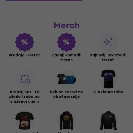
Merch
Prodaja - Merch
Zadnji komadi:
Najnoviji proizvodi:
Merch
Merch
Kreiraj Set - LP
Poklon setovi za
Glazbena roba
ploče i roba po
obožavatelje
sniženoj cijeni