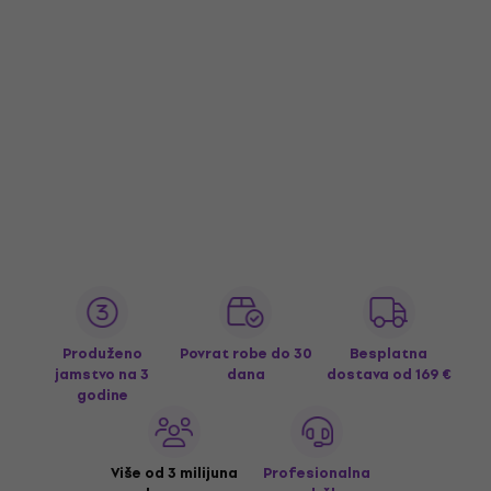
Produženo
Povrat robe do 30
Besplatna
jamstvo na 3
dana
dostava
od 169 €
godine
Više od 3 milijuna
Profesionalna