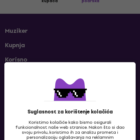
kupaca
podrška
Muziker
Kupnja
Korisno
Kontakti
Javi nam se
Suglasnost za korištenje kolačića
Koristimo kolačiće kako bismo osigurali
funkcionalnost naše web stranice. Nakon što si dao
svoju privolu, koristimo ih za analizu prometa i
personalizaciju oglašavanja na reklamnim