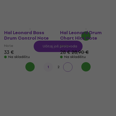
Easy Drum Songbook
Note
Ever Note
36 €
Note
Na skladištu
31 €
33,90 €
Na skladištu
Hal Leonard Bass
Hal Leonard Drum
Drum Control Note
Chart Hits Note
Note
Note
Učitaj još proizvoda
33 €
28 €
28,90 €
Na skladištu
Na skladištu
1
2