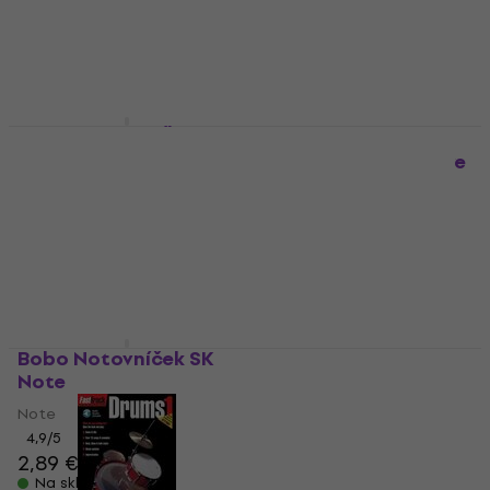
4,7
/5
4,9
/5
28 €
3,29 €
3,49 €
Na skladištu
Na skladištu
Libor Kubánek Škola
hry na bicí soupravu
Hudson Music Groove
Note
Essentials - Play-
Along Vol. 2.0 Note
Note
4,2
/5
Note
14,90 €
16,80 €
36,90 €
Na skladištu
Na skladištu
Bobo Notovníček SK
Hal Leonard 50 Pop
Note
Songs for Kids for
Mallet Percussion
Note
Note
4,9
/5
2,89 €
3,59 €
Note
Na skladištu
17,20 €