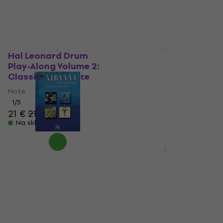
Na skladištu
Na skladištu
Hal Leonard Drum
Hal Leonard
Play-Along Volume 2:
Metallica: 1983-1988
Classic Rock Note
Note
Note
Note
36 €
1
/5
21 €
21,40 €
Na skladištu
Na skladištu
Hal Leonard Nirvana
Hal Leonard Hal
Drum Collection Note
Leonard Drumset
Method - Complete
Note
Edition Note
39 €
Note
Na skladištu
43,90 €