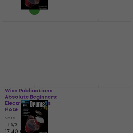
Na skladištu
Hal Leonard
Hal Leonard Cajon
FastTrack: Drums
Method Note
Method 1 Note
Note
Note
5
/5
23,90 €
5
/5
10,30 €
Na skladištu
Na skladištu
Wise Publications
Rock School Drums
Absolute Beginners:
Grade 1 Note
Electronic Drums
Note
Note
21 €
Note
Na skladištu
4,8
/5
17,40 €