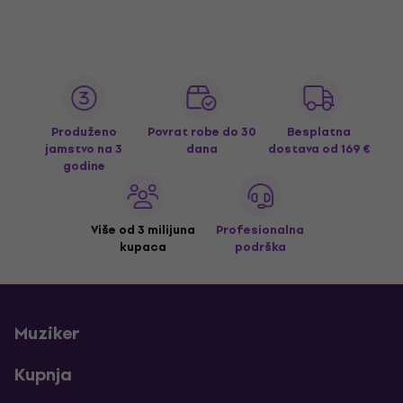
Produženo
Povrat robe do 30
Besplatna
jamstvo na 3
dana
dostava
od 169 €
godine
Više od 3 milijuna
Profesionalna
kupaca
podrška
Muziker
Kupnja