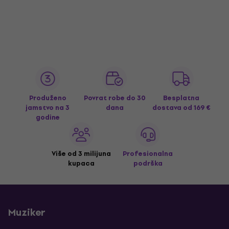
Produženo
Povrat robe do 30
Besplatna
jamstvo na 3
dana
dostava
od 169 €
godine
Više od 3 milijuna
Profesionalna
kupaca
podrška
Muziker