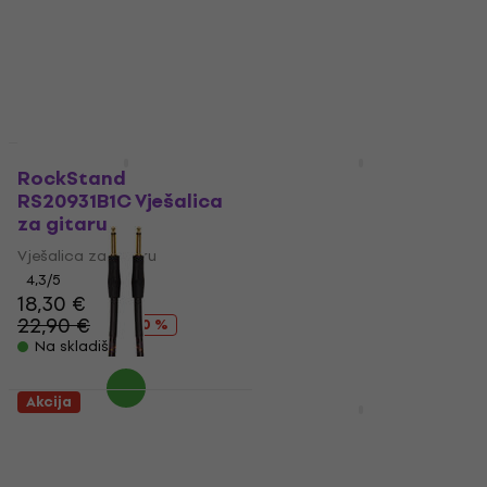
Uho petlje slušalice
4,8
/5
1.229 €
1.379 €
4,8
/5
- 11 %
22,10 €
Na skladištu
24,10 €
- 8 %
Na skladištu
Akcija
Akcija
RockStand
Gravity SP 5211 B
RS20931B1C Vješalica
Teleskopski stalak za
za gitaru
zvučnik
Vješalica za gitaru
Teleskopski stalak za zvučnik
4,3
/5
4,9
/5
18,30 €
45,80 €
22,90 €
51,70 €
- 20 %
- 11 %
Na skladištu
Na skladištu
Akcija
Akcija
Roland RIC-G15 4,5 m
Tama HT230
Ravni - Ravni
Bubnjarska stolica
Instrument kabel
Bubnjarska stolica