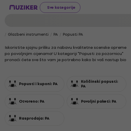
Sve kategorije
Glazbeni instrumenti
PA
Popusti PA
Iskoristite sjajnu priliku za nabavu kvalitetne scenske opreme
po povoljnijim cijenama! U kategoriji "Popusti za pozornicu"
pronaći ćete sve što vam je potrebno kako bi vaš nastup bio
profesionalan i nezaboravan.
Svaki izvođač zna koliko je važna pouzdana oprema. Bilo da
se radi o razglasnim sustavima, monitorima, stalcima ili
Količinski popusti:
Popusti i kuponi: PA
kvalitetnim kabelima, u našoj ponudi pronaći ćete proizvode
PA
koji zadovoljavaju najviše standarde kvalitete i izdržljivosti.
Stvorite jedinstvenu atmosferu uz pomoć scenske rasvjete i
Otvoreno: PA
Povoljni paketi: PA
specijalnih efekata. Pravilno osvjetljenje i vizualni elementi
mogu transformirati svaki nastup i ostaviti snažan dojam
Rasprodaja: PA
na publiku.
Ne propustite priliku unaprijediti svoj scenski postav.