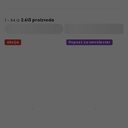
Istražite cjelokupnu ponudu u našoj kategoriji
Popusti za
pozornicu
i opremite se za nastupe koji se pamte!
1 - 34 iz
2.613 proizvoda
Filtrirati
Akcija
Popust za newsletter
Akcija
Akcija
Behringer DI 20 ULTRA-
Behringer SD251
DI DI-Box
Transparent Uho
petlje slušalice
DI-Box