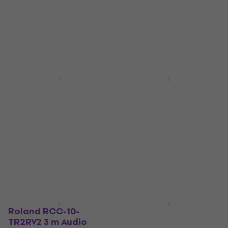
Instrument kabel
5
/5
119 €
127 €
4,9
/5
- 6 %
28 €
35 €
Na skladištu
- 20 %
Na skladištu
Akcija
Akcija
DNA Mixmic 2
Beyerdynamic TG V70
Analogni mix pult
s Dinamički mikrofon
za vokal
Analogni mix pult
Dinamički mikrofon za vokal
4,7
/5
124 €
132 €
4,7
/5
- 6 %
202 €
220 €
Na skladištu
- 8 %
Na skladištu
Akcija
Akcija
Roland RCC-10-
Behringer MIC2200 V2
TR2RV2 3 m Audio
Mikrofonsko