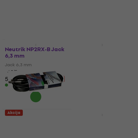
Bežični set
Bežični set
4,9
/5
48,30 €
54 €
4,8
/5
- 11 %
358 €
375 €
Na skladištu
- 5 %
Na skladištu
Akcija
Akcija
Neutrik NP2RX-B Jack
Shure MV7X Podcast
6,3 mm
mikrofon
Jack 6,3 mm
Podcast mikrofon
4,9
/5
4,9
/5
5,99 €
7,89 €
195 €
214 €
- 24 %
- 9 %
Na skladištu
Na skladištu
Akcija
Akcija
Soundking BC313 20 6
Behringer Xenyx
m Ravni - Ravni
1202SFX Analogni mix
Instrument kabel
pult