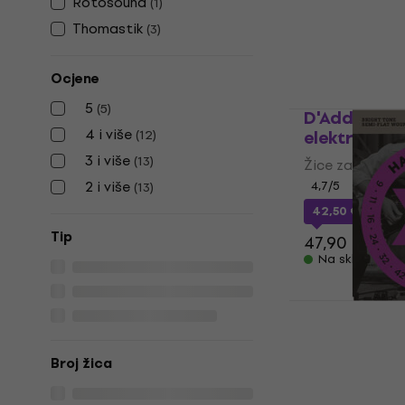
Rotosound
(
1
)
26 €
s kodom
Thomastik
(
3
)
36,90 €
Na skladištu
Ocjene
5
(
5
)
D'Addario 
4 i više
električnu 
(
12
)
3 i više
(
13
)
Žice za elektri
2 i više
4,7
/5
(
13
)
42,50 €
s kod
Tip
47,90 €
Na skladištu
D'Addario 
električnu 
Žice za elektri
Broj žica
5
/5
14,90 €
s kod