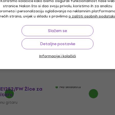
Koristimo kolačiće kako bismo osigurali funkcionalnost naše web
stranice. Nakon što si dao svoju privolu, koristimo ih za analizu
Kao novo
prometa i personalizaciju oglašavanja na reklamnim platformam
S113 Žice za
Thomastik JS113 Žice za
rećih strana, uvijek u skladu s pravilima
o zaštiti osobnih podatak
gitaru (Kao novo)
električnu gitaru (Kao n
čnu gitaru
Žice za električnu gitaru
Slažem se
2 €
19,70 €
23,42 €
- 17 %
- 16 %
Na skladištu
Detaljne postavke
Informacije i kolačići
ECG24-3D Žice za
D'Addario ECG23-3D Žic
gitaru (Kao novo)
električnu gitaru (Kao n
čnu gitaru
Žice za električnu gitaru
9 €
65 €
90,09 €
- 35 %
- 28 %
Na skladištu
-E1252/FW Žice za
gitaru
čnu gitaru