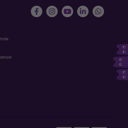
mile
ranice