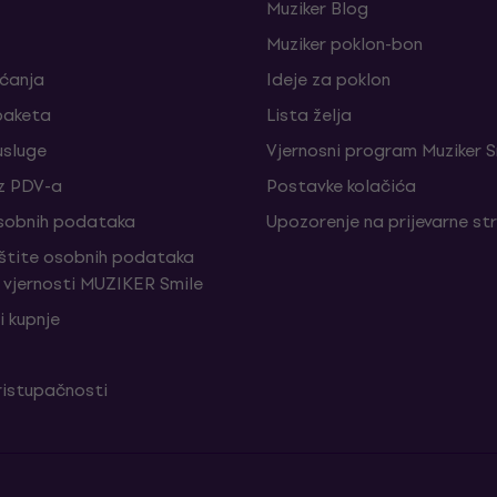
Muziker Blog
Muziker poklon-bon
aćanja
Ideje za poklon
paketa
Lista želja
sluge
Vjernosni program Muziker S
z PDV-a
Postavke kolačića
sobnih podataka
Upozorenje na prijevarne st
aštite osobnih podataka
vjernosti MUZIKER Smile
i kupnje
ristupačnosti