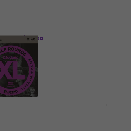
13,70 €
MUZMUZ-25
Na skladištu
ECG24-7 Žice za
gitaru
Thomastik JS113 Žice za
električnu gitaru
čnu gitaru
Žice za električnu gitaru
5
/5
om
MUZMUZ-10
21,79 €
s kodom
MUZMUZ-5
23,66 €
Na skladištu
EHR320 Žice za
D'Addario ECG25 Žice z
gitaru
električnu gitaru
čnu gitaru
Žice za električnu gitaru
4,9
/5
om
MUZMUZ-25
21,90 €
s kodom
MUZMUZ-40