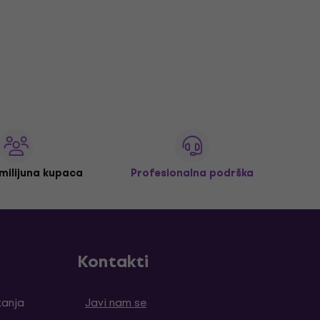
 milijuna kupaca
Profesionalna podrška
Kontakti
tanja
Javi nam se