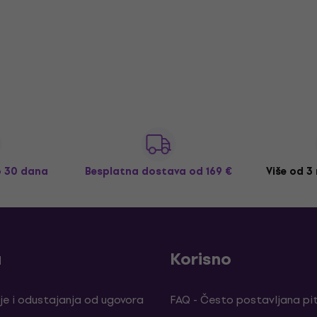
o 30 dana
Besplatna dostava
od 169 €
Više od 3
a
Korisno
je i odustajanja od ugovora
FAQ - Često postavljana pi