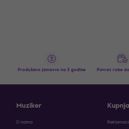
Produženo jamstvo na 3 godine
Povrat robe d
Muziker
Kupnj
O nama
Reklamaci