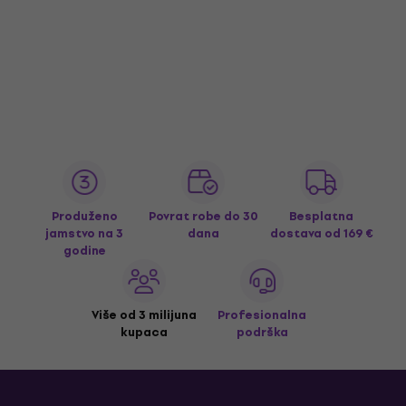
Produženo
Povrat robe do 30
Besplatna
jamstvo na 3
dana
dostava
od 169 €
godine
Više od 3 milijuna
Profesionalna
kupaca
podrška