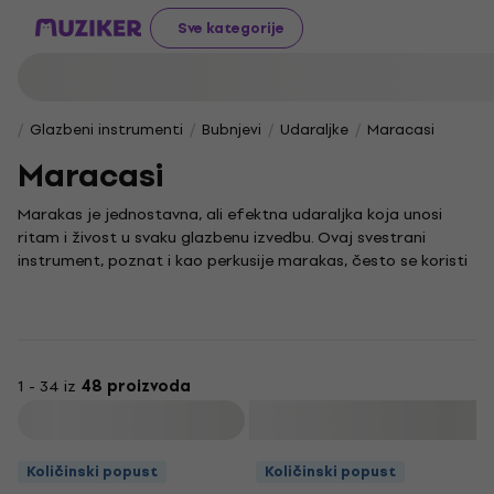
Sve kategorije
Glazbeni instrumenti
Bubnjevi
Udaraljke
Maracasi
Maracasi
Marakas je jednostavna, ali efektna udaraljka koja unosi
ritam i živost u svaku glazbenu izvedbu. Ovaj svestrani
instrument, poznat i kao perkusije marakas, često se koristi
u različitim glazbenim žanrovima, od tradicionalne
latinoameričke glazbe do suvremenih pop i jazz aranžmana,
dodajući autentičan zvuk i energiju svakoj svirci.
U našoj ponudi pronaći ćete razne glazbene marakase.
Popularne drvene marakase poznate su po toplom i
1 - 34 iz
48 proizvoda
prirodnom zvuku, dok su izdržljive plastične marakase
Filtrirati
odličan izbor za dinamičnije nastupe. Ritam koji stvaraju ove
ritmičke marakase savršen je za obogaćivanje glazbenog
Količinski popust
Količinski popust
izraza. Bilo da vam je potreban jedan par marakasa za solo