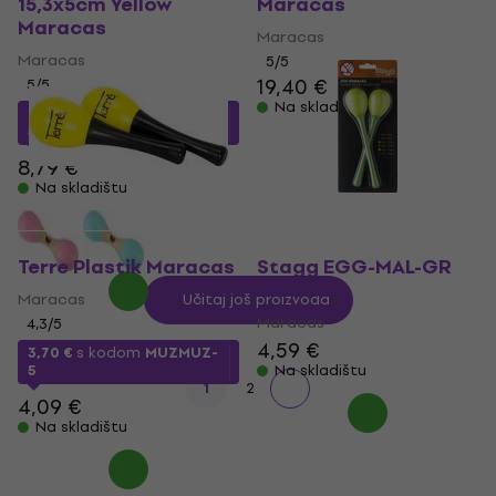
15,3x5cm Yellow
Maracas
Maracas
Maracas
Maracas
5
/5
19,40 €
5
/5
Na skladištu
8,26 €
s kodom
MUZMUZ-
5
8,79 €
Na skladištu
Terre Plastik Maracas
Stagg EGG-MAL-GR
Maracas
Maracas
Učitaj još proizvoda
Maracas
4,3
/5
4,59 €
3,70 €
s kodom
MUZMUZ-
5
Na skladištu
1
2
4,09 €
Na skladištu