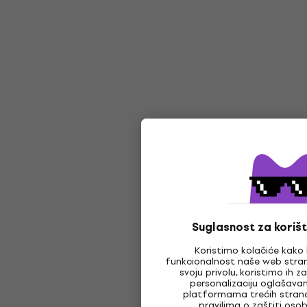
Suglasnost za korišt
Koristimo kolačiće kako 
funkcionalnost naše web stran
svoju privolu, koristimo ih 
personalizaciju oglašava
platformama trećih strana,
pravilima
o zaštiti oso