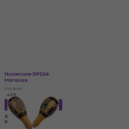
dionicu ili cijeli set marakasa za radionicu, imamo rješenje za
vas.
Zbog svoje jednostavnosti, udaraljke marakase idealne su i
za početnike. Posebno su popularne dječje marakase, koje
na zabavan način uvode najmlađe u svijet glazbe i ritma.
Svaki instrument marakas iz naše kolekcije pažljivo je
izrađen kako bi pružio najbolji mogući zvuk i dugotrajnost.
Količinski popust
Noicetone DP266
Noicetone DP280
Maracas
Maracas
Maracas
Maracas
4,5
/5
4,8
/5
9,31 €
s kodom
MUZMUZ-
11,40 €
s kodom
5
MUZMUZ-10
9,89 €
12,90 €
Na skladištu
Na skladištu