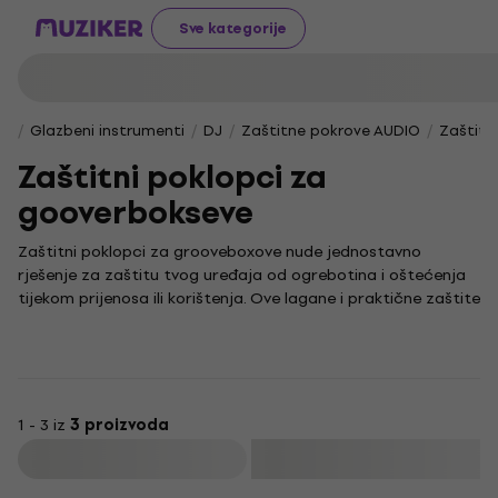
Sve kategorije
Glazbeni instrumenti
DJ
Zaštitne pokrove AUDIO
Zaštitn
Zaštitni poklopci za
gooverbokseve
Zaštitni poklopci za grooveboxove nude jednostavno
rješenje za zaštitu tvog uređaja od ogrebotina i oštećenja
tijekom prijenosa ili korištenja. Ove lagane i praktične zaštite
čuvaju tvoj instrument, a istovremeno omogućuju nesmetan
pristup svim kontrolama i potpunu funkcionalnost.
Groovebox je svestrani elektronički glazbeni instrument koji
objedinjuje sekvencer, sintesajzer i sampler, a najčešće se
koristi u elektroničkoj glazbi i produkciji. Adekvatnom
1 - 3 iz
3 proizvoda
zaštitom produžit ćeš vijek trajanja svog grooveboxa i
Filtrirati
očuvati njegov besprijekoran izgled. Prepusti se sviranju i
stvaranju glazbe bez brige o oštećenjima – jer je pouzdana