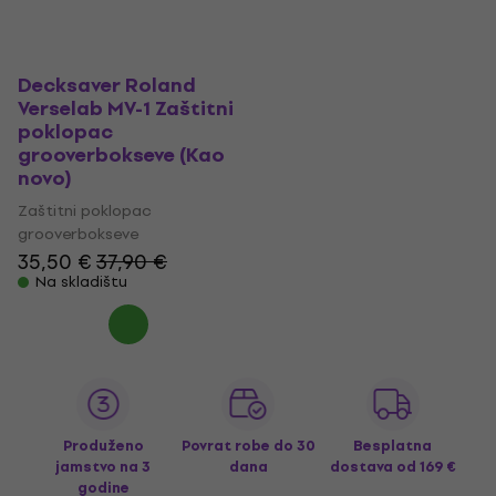
Decksaver Roland
Verselab MV-1 Zaštitni
poklopac
grooverbokseve (Kao
novo)
Zaštitni poklopac
grooverbokseve
35,50 €
37,90 €
Na skladištu
Produženo
Povrat robe do 30
Besplatna
jamstvo na 3
dana
dostava
od 169 €
godine