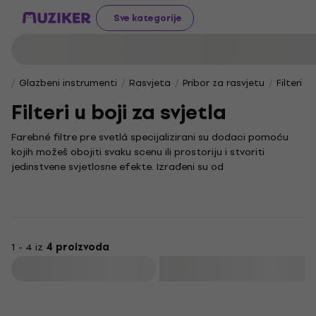
Sve kategorije
Glazbeni instrumenti
Rasvjeta
Pribor za rasvjetu
Filteri u
Filteri u boji za svjetla
Farebné filtre pre svetlá specijalizirani su dodaci pomoću
kojih možeš obojiti svaku scenu ili prostoriju i stvoriti
jedinstvene svjetlosne efekte. Izrađeni su od
visokokvalitetnih materijala koji precizno mijenjaju boju
svjetlosti, čime se postiže željena atmosfera bez značajnog
gubitka intenziteta.
Zbog svoje svestranosti, ovi se filteri često koriste u
kazalištima, na koncertima i u fotografskim studijima za
1 - 4 iz
4 proizvoda
postizanje posebnog vizualnog dojma. Svestrani gelový filter
Filtrirati
pre scénické svetlá omogućuje ti da slobodno
eksperimentiraš s bojama te istakneš ključne dijelove scene
Akcija
ili naglasiš detalje na proizvodu. Osim toga, praktične