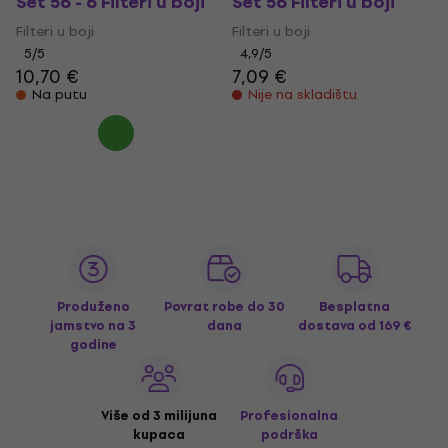
Set 56 - 6 Filteri u boji
Set 56 Filteri u boji
Filteri u boji
Filteri u boji
5
/5
4,9
/5
10,70 €
7,09 €
Na putu
Nije na skladištu
Produženo
Povrat robe do 30
Besplatna
jamstvo na 3
dana
dostava
od 169 €
godine
Više od 3 milijuna
Profesionalna
kupaca
podrška