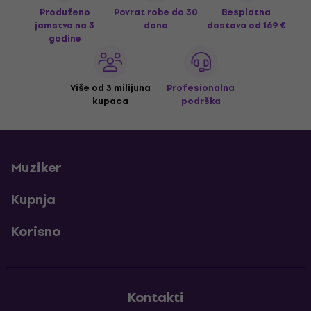
Produženo
Povrat robe do 30
Besplatna
jamstvo na 3
dana
dostava
od 169 €
godine
Više od 3 milijuna
Profesionalna
kupaca
podrška
Muziker
Kupnja
Korisno
Kontakti