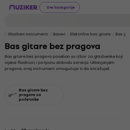
Sve kategorije
Glazbeni instrumenti
Basevi
Električne bas gitare
Bas gi
Bas gitare bez pragova
Bas gitare bez pragova poseban su izbor za glazbenike koji
cijene fluidnost i potpunu slobodu sviranja. Uklanjanjem
pragova, ovaj instrument omogućuje ti da istražuješ
jedinstvene tehnike poput glissanda i vibrata, pružajući
neusporedivo prirodan osjećaj pod prstima. Rezultat je
bogat i topao zvuk koji se savršeno prilagođava različitim
Bas gitare bez
glazbenim stilovima, od jazza do fusiona.
pragova za
početnike
Iako je bas gitara temeljni instrument u gotovo svakom
glazbenom žanru, njezina inačica bez pragova otvara vrata
novim zvučnim pejzažima. U svijetu glazbe, bass guitar ima
ključnu ulogu u definiranju ritma i harmonije, a upravo
fretless model nudi suptilniju i pjevniju interpretaciju te