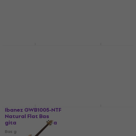
pragova
bez pragova
Bas gitare bez pragova
Bas gitare bez pragova
1.209 €
836 €
Samo po narudžbi
Samo po narudžbi
Ibanez SDGB1-DMT
Ibanez SRAS7-CBS
Dark Moss Burst Bas
Cosmic Blue
gitare bez pragova
Starburst Bas gitare
bez pragova
Bas gitare bez pragova
Bas gitare bez pragova
1.659 €
1.333 €
Samo po narudžbi
Samo po narudžbi
Ibanez GWB1005-NTF
Ibanez SRD905F-BTL
Natural Flat Bas
Brown Topaz Burst
gitare bez pragova
Low Gloss Bas gitare
bez pragova
Bas gitare bez pragova