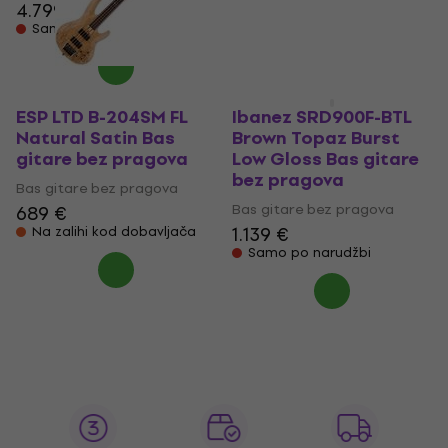
Bas gitare bez pragova
4.799 €
1.179 €
Samo po narudžbi
Samo po narudžbi
ESP LTD B-204SM FL
Ibanez SRD900F-BTL
Natural Satin Bas
Brown Topaz Burst
gitare bez pragova
Low Gloss Bas gitare
bez pragova
Bas gitare bez pragova
Bas gitare bez pragova
689 €
1.139 €
Na zalihi kod dobavljača
Samo po narudžbi