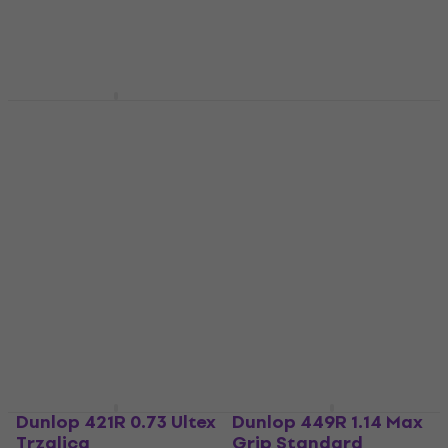
Dunlop 5200 Držač za
Dunlop 44R 0.38 Nylon
trzalice
Standard Trzalica
Držač za trzalice
Trzalica
4,7
/5
4,7
/5
7,39 €
7,49 €
0,89 €
Na skladištu
Na skladištu
Dunlop 421R 0.73 Ultex
Dunlop 449R 1.14 Max
Trzalica
Grip Standard