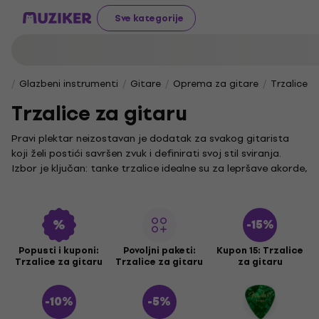
Sve kategorije
Glazbeni instrumenti
Gitare
Oprema za gitare
Trzalice z
Trzalice za gitaru
Pravi plektar neizostavan je dodatak za svakog gitarista
koji želi postići savršen zvuk i definirati svoj stil sviranja.
Izbor je ključan: tanke trzalice idealne su za lepršave akorde,
srednje trzalice pružaju svestranost, dok debele trzalice
daju snagu i preciznost svakom tonu. Pronađite savršen
balans između udobnosti i izražajnosti u svojoj svirci.
Naše gitarske trzalice dolaze u raznim materijalima i
oblicima. Istražite zvuk klasičnih celuloidnih, fleksibilnih
Popusti i kuponi:
Povoljni paketi:
Kupon 15: Trzalice
Trzalice za gitaru
Trzalice za gitaru
za gitaru
najlonskih, oštrih metalnih ili toplih drvenih i kožnih plektara.
Svaka trzalica za gitaru nudi drugačiji osjećaj i dinamiku,
stoga eksperimentirajte kako biste pronašli onu koja
najbolje odgovara vašem instrumentu. U našoj ponudi nalazi