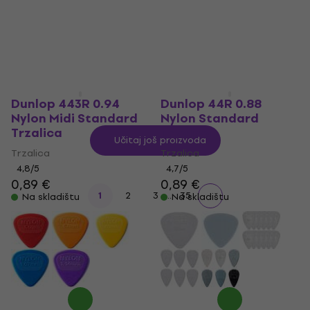
Dunlop 443R 0.94
Dunlop 44R 0.88
Nylon Midi Standard
Nylon Standard
Trzalica
Trzalica
Učitaj još proizvoda
Trzalica
Trzalica
4,8
/5
4,7
/5
0,89 €
0,89 €
...
1
2
3
35
Na skladištu
Na skladištu