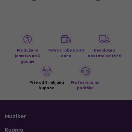
Produženo
Povrat robe do 30
Besplatna
jamstvo na 3
dana
dostava
od 169 €
godine
Više od 3 milijuna
Profesionalna
kupaca
podrška
Muziker
Kupnja