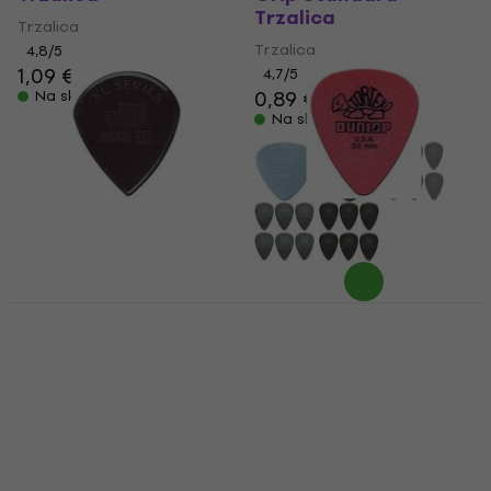
Trzalica
Trzalica
Trzalica
4,8
/5
1,09 €
4,7
/5
0,89 €
Na skladištu
Na skladištu
Dunlop 47R XL S Jazz
Dunlop 418R 0.50
III XL Stiffo Trzalica
Tortex Standard
Trzalica
Trzalica
Trzalica
4,7
/5
1,09 €
1,29 €
4,8
/5
0,89 €
Na skladištu
Na skladištu