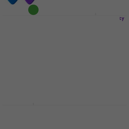
Dunlop 418R 0.60
Dunlop PVP 102 Variety
Tortex Standard
Trzalica
Trzalica
Trzalica
Trzalica
4,7
/5
6,50 €
4,8
/5
0,89 €
0,99 €
Na skladištu
Na skladištu
Dunlop 449R 0.73
Dunlop 418R 0.73
Trzalica
Tortex Standard
Trzalica
Trzalica
Trzalica
4,7
/5