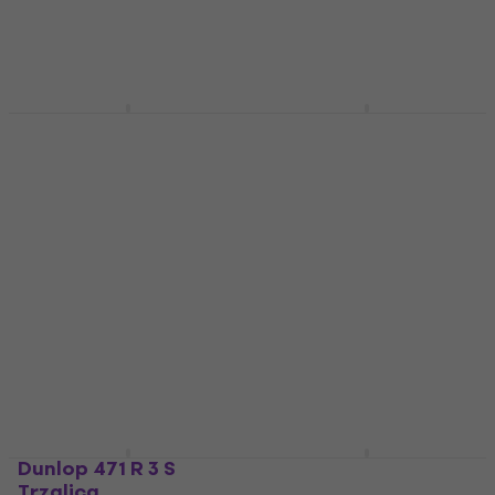
Trzalica
4,4
/5
6,40 €
4,7
/5
1,09 €
Na skladištu
Na skladištu
Dunlop Tortex Jazz III
Dunlop 1.14 Hetfield's
Trzalica
White Fang Trzalica
Trzalica
Trzalica
4,8
/5
4,9
/5
0,89 €
1,89 €
Na skladištu
Na skladištu
Dunlop 471 R 3 S
Dunlop 449R 0.60 Max
Trzalica
Grip Standard