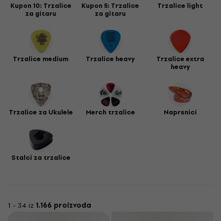
se i trzalica za kitaro, kao odličan izbor za postizanje
Kupon 10: Trzalice
Kupon 5: Trzalice
Trzalice light
specifičnog tona.
za gitaru
za gitaru
Trzalice medium
Trzalice heavy
Trzalice extra
heavy
Trzalice za Ukulele
Merch trzalice
Naprsnici
Stalci za trzalice
1 - 34 iz
1.166 proizvoda
Filtrirati