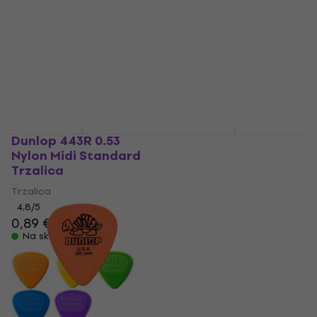
Na skladištu
Na skladištu
Dunlop 443R 0.53
Dunlop 5005 Držač za
Nylon Midi Standard
trzalice
Trzalica
Držač za trzalice
Trzalica
4,6
/5
5,20 €
5,30 €
4,8
/5
0,89 €
Na skladištu
Na skladištu