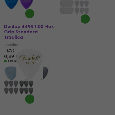
Dunlop 449R 1.00 Max
Fender 351 Shape
Grip Standard
Premium M Trzalica
Trzalica
Trzalica
Trzalica
4,8
/5
0,89 €
4,7
/5
0,89 €
Na skladištu
Na skladištu
Fender 351 Shape
Dunlop 443R 0.67
Premium White Moto
Nylon Midi Standard