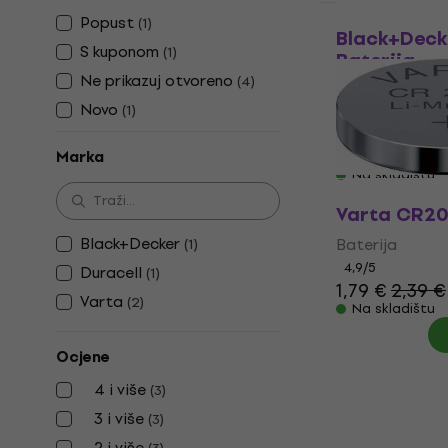
Količinski pop
Popust
(
1
)
Black+Deck
S kuponom
(
1
)
Baterija
Ne prikazuj otvoreno
(
4
)
Baterija
Novo
(
1
)
1,63 €
s kodom
1,99 €
Marka
Na skladištu
Varta CR20
Black+Decker
Baterija
(
1
)
4,9
/5
Duracell
(
1
)
1,79 €
2,39 €
Varta
(
2
)
Na skladištu
Ocjene
4 i više
(
3
)
3 i više
(
3
)
2 i više