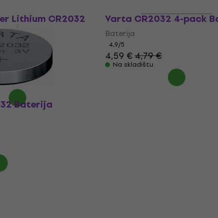
ust
er Lithium CR2032
Varta CR2032 4-pack Ba
Baterija
4,9
/5
4,59 €
4,79 €
MUZMUZ-15
Na skladištu
32 Baterija