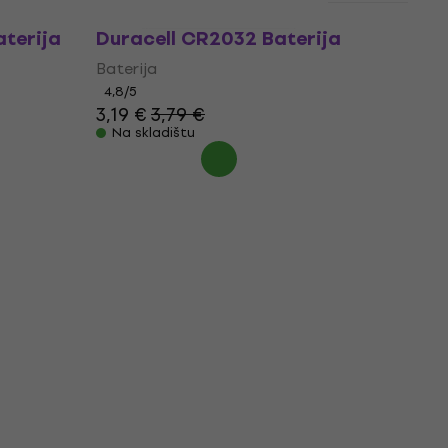
terija
Duracell CR2032 Baterija
Baterija
4,8
/5
3,19 €
3,79 €
Na skladištu