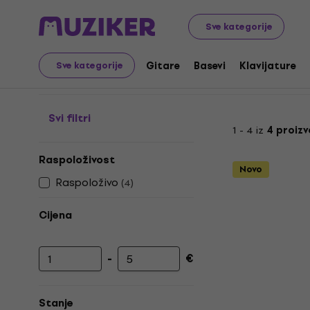
Audio Video Tech
Baterije
CR2032 Baterije
Sve kategorije
CR2032 Baterije
Gitare
Basevi
Klavijature
Sve kategorije
Svi filtri
1 - 4 iz
4 proiz
Raspoloživost
Novo
Raspoloživo
(
4
)
Cijena
-
€
Najniža cijena
Najviša cijena
Stanje