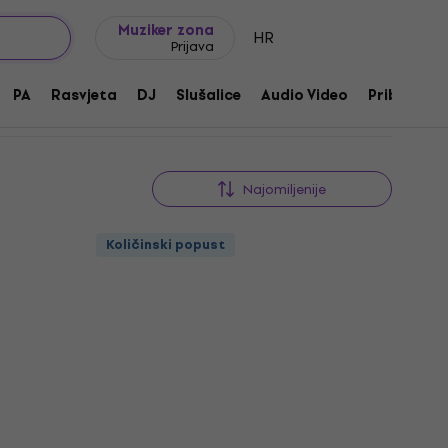
Ideje za poklon
FAQ
Muziker Blog
Muziker zona
HR
Prijava
PA
Rasvjeta
DJ
Slušalice
Audio Video
Pribor
Najomiljenije
Količinski popust