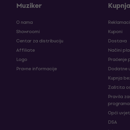
Muziker
Kupnj
O nama
Reklamaci
Showroomi
Kuponi
Centar za distribuciju
Dostava
Affiliate
Načini pl
Logo
Praćenje 
Pravne informacije
Dodatne u
Kupnja be
Zaštita o
Pravila z
programa 
Opći uvjet
DSA