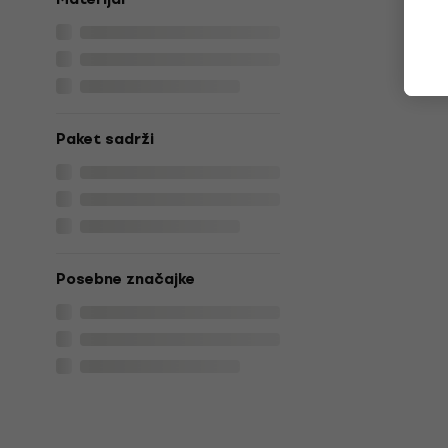
Paket sadrži
Posebne značajke