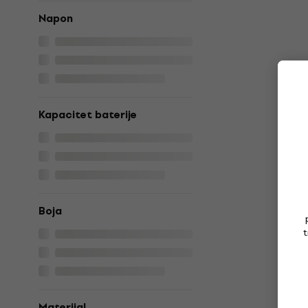
Napon
Kapacitet baterije
Boja
t
Materijal