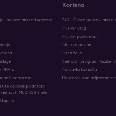
a
Korisno
je i odustajanja od ugovora
FAQ - Često postavljana pi
Muziker Blog
Muziker poklon-bon
aćanja
Ideje za poklon
paketa
Lista želja
sluge
Vjernosni program Muziker S
z PDV-a
Postavke kolačića
sobnih podataka
Upozorenje na prijevarne st
aštite osobnih podataka
vjernosti MUZIKER Smile
i kupnje