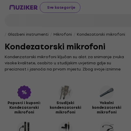
Sve kategorije
Glazbeni instrumenti
Mikrofoni
Kondezatorski mikrofoni
Kondezatorski mikrofoni
Kondenzatorski mikrofoni ključan su alat za snimanje zvuka
visoke kvalitete, osobito u studijskim uvjetima gdje su
preciznost i jasnoća na prvom mjestu. Zbog svoje iznimne
osjetljivosti i širokog frekvencijskog raspona, prvi su izbor
profesionalaca u glazbenoj produkciji.
Ako želiš postići prirodan i detaljan zvuk, bilo da snimaš
vokale, instrumente ili ambijentalne zvukove, u našoj ponudi
pronaći ćeš idealan model za svoje potrebe. Upoznaj se s
Popusti i kuponi:
Studijski
Vokalni
Kondezatorski
kondenzatorski
kondezatorski
našim asortimanom i odaberi mikrofon koji će tvoje snimke
mikrofoni
mikrofoni
mikrofoni
podići na novu razinu.
Kvalitetan mikrofon samo je dio uspješne snimke. Za
postizanje još boljih rezultata i potpunu funkcionalnost, ne