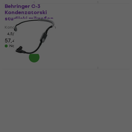
Behringer C-3
Rode Lavalier II
Kondenzatorski
Kondezatorski
studijski mikrofon
kravatni mikrofon
Kondenzatorski mikrofon
Kondenzatorski mikrofon
4,5
/5
5
/5
57,40 €
88,60 €
Na skladištu
Na skladištu
Shure SM35-TQG
Shure BETA 87A
Naglavni
Kondezatorski
kondenzatorski
mikrofon za vokal
mikrofon
Kondenzatorski mikrofon
Kondenzatorski mikrofon
4,9
/5
325 €
4,7
/5
188 €
Na skladištu
Na skladištu