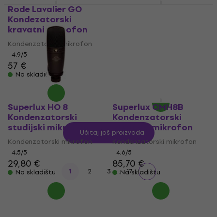
Rode Lavalier GO
Shure PGA98H-XLR
Kondezatorski
Kondezatorski
kravatni mikrofon
mikrofon za
instrumente
Kondenzatorski mikrofon
Kondenzatorski mikrofon
4,9
/5
57 €
4,9
/5
185 €
Na skladištu
Na skladištu
Superlux HO 8
Superlux CMH8B
Kondenzatorski
Kondenzatorski
studijski mikrofon
studijski mikrofon
Učitaj još proizvoda
Kondenzatorski mikrofon
Kondenzatorski mikrofon
4,5
/5
4,6
/5
29,80 €
85,70 €
...
1
2
3
17
Na skladištu
Na skladištu