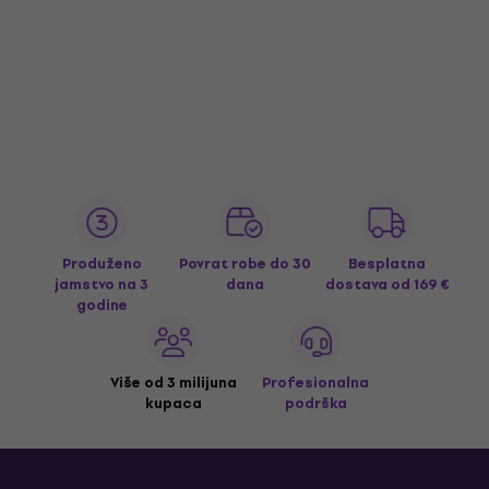
Produženo
Povrat robe do 30
Besplatna
jamstvo na 3
dana
dostava
od 169 €
godine
Više od 3 milijuna
Profesionalna
kupaca
podrška