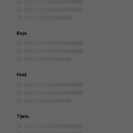
Jackson JS
Satin Black
Boja
gitara
Električna bas
4,4
/5
309 €
318 €
Na skladištu
Finiš
Fender Squi
Bass MN 2-
Tijelo
Električna 
Električna bas