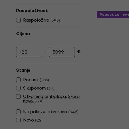
Raspoloživost
Popust za new
Raspoloživo
(
395
)
Cijena
-
€
Najniža cijena
Najviša cijena
Stanje
Popust
(
128
)
S kuponom
(
34
)
Otvorena ambalaža, Skoro
Pasadena S
novo...
(
79
)
Električna 
Ne prikazuj otvoreno
(
648
)
Električna bas
Novo
(
22
)
4,7
/5
145 €