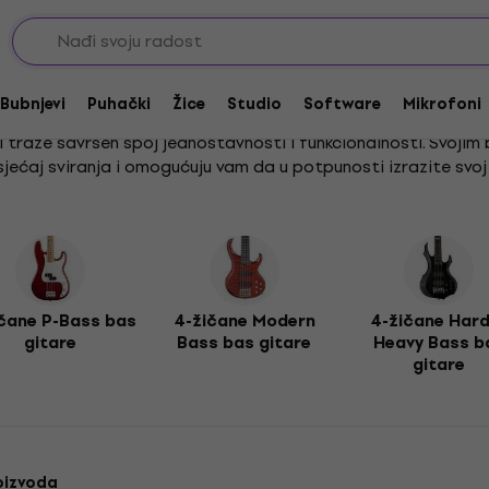
-žičane bas gitare
Bubnjevi
Puhački
Žice
Studio
Software
Mikrofoni
i traže savršen spoj jednostavnosti i funkcionalnosti. Svojim 
jećaj sviranja i omogućuju vam da u potpunosti izrazite svoj j
ive tonove i legendarnu ergonomiju u našim 4-strunové J-Bass 
eristike modela 4-strunové Modern Bass i 4-strunové Hard & H
zbora za savršeno prilagođavanje vašem glazbenom izričaju.
čane P-Bass bas
4-žičane Modern
4-žičane Har
gitare
Bass bas gitare
Heavy Bass b
gitare
oizvoda