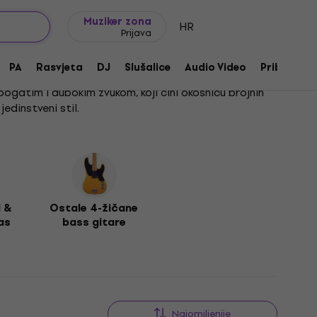
Ideje za poklon
FAQ
Muziker Blog
Muziker zona
HR
Prijava
PA
Rasvjeta
DJ
Slušalice
Audio Video
Pribor
bogatim i dubokim zvukom, koji čini okosnicu brojnih
edinstveni stil.
i 4-strunové P-Bass gitarama. Ako pak tražite
eavy Bass. Naša ponuda obuhvaća i brojne druge 4-
d &
Ostale 4-žičane
as
bass gitare
Najomiljenije