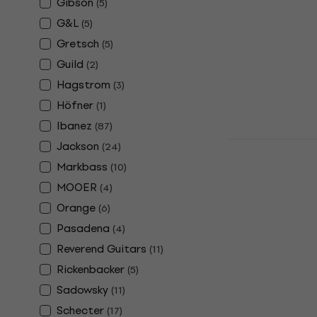
Gibson
(
5
)
Električna bas
G&L
(
5
)
3,7
/5
192 €
205 €
Gretsch
(
5
)
Na skladištu
Guild
(
2
)
Hagstrom
(
3
)
Höfner
(
1
)
Ibanez
(
87
)
Ibanez GS
Jackson
(
24
)
Flat Elektr
Markbass
(
10
)
Električna bas
MOOER
(
4
)
4,8
/5
Orange
(
6
)
205 €
Pasadena
(
4
)
Na skladištu
Reverend Guitars
(
11
)
Rickenbacker
(
5
)
Sadowsky
(
11
)
Schecter
(
17
)