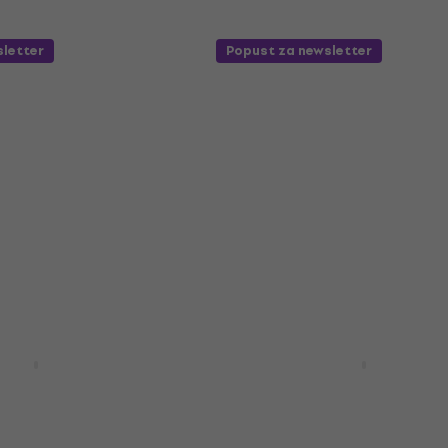
sletter
Popust za newsletter
TB-150 Sunburst
Pasadena STB-150 Blac
bas gitara
Električna bas gitara
 gitara
Električna bas gitara
4,7
/5
157 €