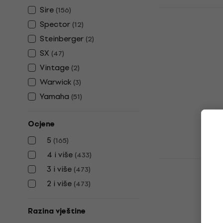
Sire
(
156
)
Fender Squi
Bass LRL Bl
Spector
(
12
)
gitara
Steinberger
(
2
)
Električna bas
SX
(
47
)
5
/5
Vintage
(
2
)
194 €
Warwick
Na skladištu
(
3
)
Yamaha
(
51
)
Ocjene
5
(
165
)
4 i više
(
433
)
Yamaha TR
3 i više
(
473
)
Apple Red E
2 i više
gitara
(
473
)
Električna bas
Razina vještine
4,8
/5