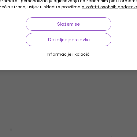
Električna bas gitara
prometa i personalizaciju oglašavanja na reklamnim platformam
rećih strana, uvijek u skladu s pravilima
o zaštiti osobnih podatak
4,9
/5
277 €
308 €
- 10 %
Na skladištu
Slažem se
Detaljne postavke
er Affinity Series
Količinski popust
z Bass MN Olympic
Informacije i kolačići
Jackson JS1X Concert B
rična bas gitara
Minion AH FB Satin Blac
Električna bas gitara
 gitara
Električna bas gitara
5
/5
222 €
Na skladištu
BX304 RW White
bas gitara
Cort Action PJ Open Por