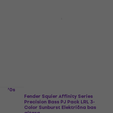
rst
Fender Player II Series
HAPPY HOUR
Precision Bass RW Polar White
Električna bas gitara
Električna bas gitara
5
/5
975 €
999 €
Na skladištu
ibe 70s
Fender Squier Affinity Series
Precision Bass PJ Pack LRL 3-
Color Sunburst Električna bas
gitara