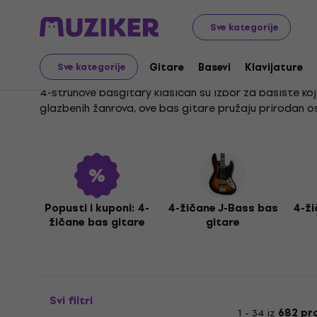
Glazbeni instrumenti
Basevi
Električne bas gitare
4
Sve kategorije
4-žičane bas gitare
Gitare
Basevi
Klavijature
Sve kategorije
4-strunové basgitary klasičan su izbor za basiste koj
glazbenih žanrova, ove bas gitare pružaju prirodan os
Ljubitelji specifičnih modela pronaći će prepoznatlj
suvremeniji i snažniji zvuk, istražite zvučne karakt
strunové basgitary, osiguravajući vam raznolikost i
Popusti i kuponi: 4-
4-žičane J-Bass bas
4-ži
žičane bas gitare
gitare
Svi filtri
1 - 34 iz
682 pr