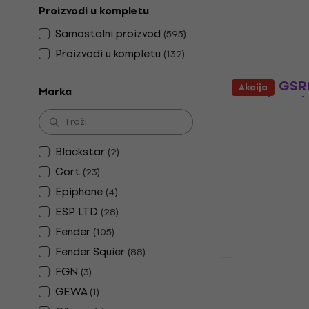
Proizvodi u kompletu
Na skladištu
Samostalni proizvod
(
595
)
Proizvodi u kompletu
(
132
)
Ibanez GS
Akcija
Marka
Weathered 
bas gitara
Električna bas
Blackstar
(
2
)
4,8
/5
215 €
Cort
(
23
)
Na skladištu
Epiphone
(
4
)
ESP LTD
(
28
)
Fender
(
105
)
Fender Squier
(
88
)
FGN
(
3
)
Ibanez GSR
GEWA
(
1
)
Električna 