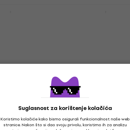
er Sonic Precision
Fender Squier Affinity S
Akcija
ack Električna bas
Precision Bass PJ Pack
Black Električna bas gi
 gitara
Električna bas gitara
4,9
/5
355 €
Na skladištu
BX304 RW Candy
HAPPY HOUR
lektrična bas
Fender Squier Affinity S
Suglasnost za korištenje kolačića
Precision Bass PJ LRL B
Lake Placid Blue Elektri
 gitara
Koristimo kolačiće kako bismo osigurali funkcionalnost naše web
gitara
stranice. Nakon što si dao svoju privolu, koristimo ih za analizu