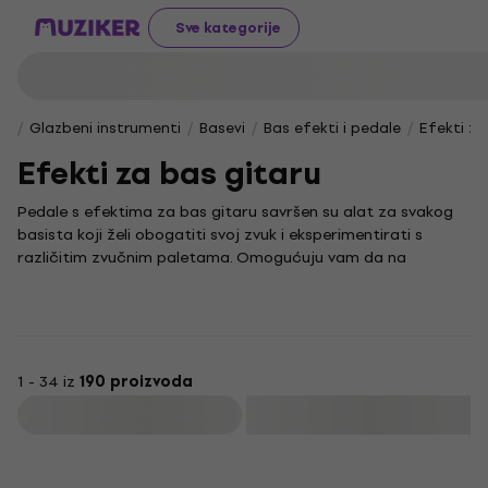
Sve kategorije
Glazbeni instrumenti
Basevi
Bas efekti i pedale
Efekti za
Efekti za bas gitaru
Pedale s efektima za bas gitaru savršen su alat za svakog
basista koji želi obogatiti svoj zvuk i eksperimentirati s
različitim zvučnim paletama. Omogućuju vam da na
kreativan način oblikujete ton svoje bas gitare, bilo da želite
dodati moćnu distorziju, suptilnu modulaciju ili druge efekte
koji će vaš nastup učiniti dinamičnijim i pamtljivijim.
Dok bas gitara pruža temelj ritma i dubine u brojnim
glazbenim žanrovima, ove pedale proširuju njezine izražajne
1 - 34 iz
190 proizvoda
mogućnosti. Pomoću njih možete istaknuti svoj jedinstveni
Filtrirati
stil i prilagoditi zvuk za svaku priliku, od preciznog studijskog
snimanja do energičnih nastupa uživo, dajući svojoj svirci
prepoznatljiv karakter.