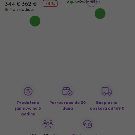
...
1
2
3
6
Na skladištu
344 €
362 €
- 5 %
Na skladištu
Produženo
Povrat robe do 30
Besplatna
jamstvo na 3
dana
dostava
od 169 €
godine