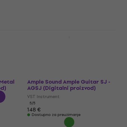
5
/5
130 €
Dostupno za preuzimanje
r 12 -
Ample Sound Ample Guitar H -
)
AGSH (Digitalni proizvod)
VST Instrument
5
/5
129 €
Dostupno za preuzimanje
 Metal
Ample Sound Ample Guitar SJ -
od)
AGSJ (Digitalni proizvod)
VST Instrument
5
/5
148 €
Dostupno za preuzimanje