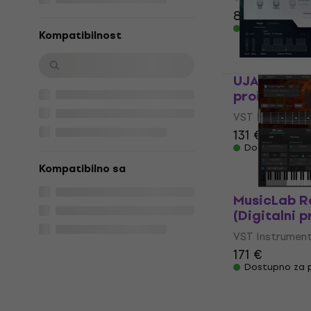
84,10 €
Dostupno za 
Kompatibilnost
UJAM Sparkl
proizvod)
VST Instrumen
131 €
Dostupno za 
Kompatibilno sa
MusicLab R
(Digitalni p
VST Instrumen
171 €
Dostupno za 