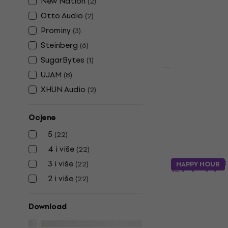
New Nation
(
2
)
(Digitalni p
Otto Audio
(
2
)
VST Instrumen
Prominy
(
3
)
355 €
Steinberg
(
6
)
Dostupno za 
SugarBytes
(
1
)
UJAM
(
8
)
Ample Sound
XHUN Audio
(
2
)
AGL (Digita
VST Instrumen
Ocjene
5
/5
5
165 €
(
22
)
Dostupno za 
4 i više
(
22
)
Prominy SC 
3 i više
(
22
)
HAPPY HOUR
(Digitalni p
2 i više
(
22
)
VST Instrumen
324 €
Download
Dostupno za 