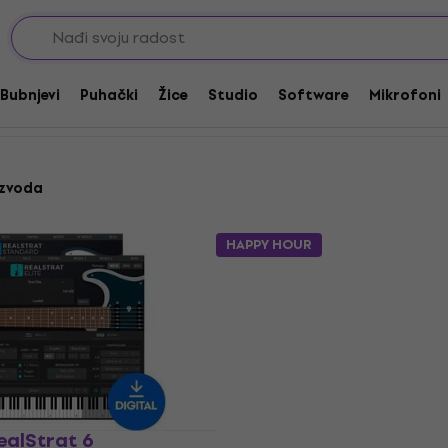
 virtualna glazbala
Guitars
Bubnjevi
Puhački
Žice
Studio
Software
Mikrofoni
izvoda
HAPPY HOUR
ealStrat 6
Novo