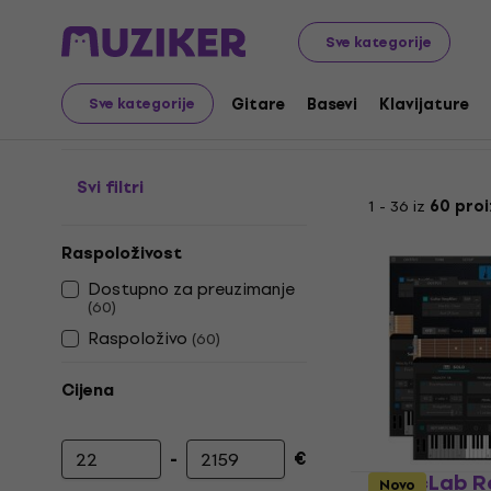
Glazbeni instrumenti
Studio
Studijski software
VTS
Sve kategorije
Guitar VST plugins
Gitare
Basevi
Klavijature
Sve kategorije
Svi filtri
1 - 36 iz
60 pro
Raspoloživost
Dostupno za preuzimanje
(
60
)
Raspoloživo
(
60
)
Cijena
-
€
Najniža cijena
Najviša cijena
MusicLab R
Novo