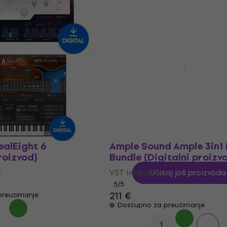
124 €
preuzimanje
Dostupno za preuzimanje
e 2 (Digitalni
Ample Sound Ample Guita
AG12 (Digitalni proizvod
t
VST Instrument
5
/5
148 €
preuzimanje
Dostupno za preuzimanje
ealEight 6
Ample Sound Ample 3in1
roizvod)
Bundle (Digitalni proizv
t
VST Instrument
Učitaj još proizvoda
5
/5
211 €
preuzimanje
Dostupno za preuzimanje
2
1