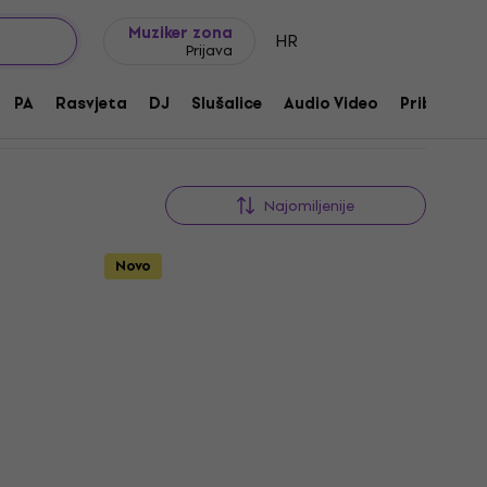
Ideje za poklon
FAQ
Muziker Blog
Muziker zona
HR
Prijava
PA
Rasvjeta
DJ
Slušalice
Audio Video
Pribor
Najomiljenije
Novo
Novo