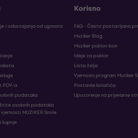
a
Korisno
je i odustajanja od ugovora
FAQ - Često postavljana pi
Muziker Blog
Muziker poklon-bon
aćanja
Ideje za poklon
paketa
Lista želja
sluge
Vjernosni program Muziker S
z PDV-a
Postavke kolačića
sobnih podataka
Upozorenje na prijevarne st
aštite osobnih podataka
vjernosti MUZIKER Smile
i kupnje