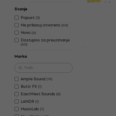
(Digitalni p
Stanje
VST Instrumen
Popust
174 €
(
3
)
Dostupno za 
Ne prikazuj otvoreno
(
60
)
Novo
(
6
)
Dostupno za preuzimanje
(
60
)
Novo
Steinberg A
Marka
(from HALio
proizvod)
VST Instrumen
Ample Sound
(
19
)
406 €
Buttr FX
(
1
)
Dostupno za 
EastWest Sounds
(
8
)
LANDR
(
1
)
HAPPY HOUR
Steinberg A
MusicLab
(
7
)
H7, GA6, BB