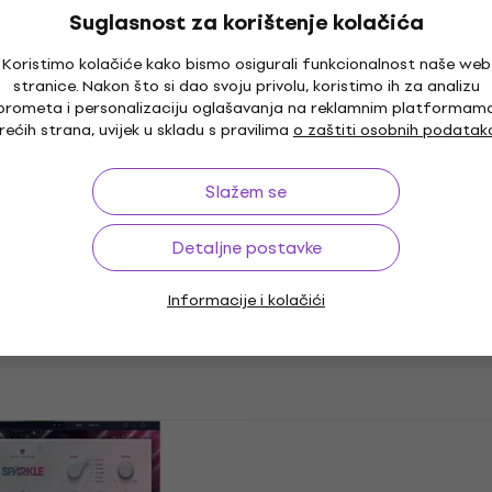
r (Digitalni
Suglasnost za korištenje kolačića
Ample Sound Ample Guita
Koristimo kolačiće kako bismo osigurali funkcionalnost naše web
AME (Digitalni proizvod)
t
stranice. Nakon što si dao svoju privolu, koristimo ih za analizu
VST Instrument
prometa i personalizaciju oglašavanja na reklamnim platformam
rećih strana, uvijek u skladu s pravilima
o zaštiti osobnih podatak
5
/5
preuzimanje
123 €
Dostupno za preuzimanje
Slažem se
EastWest Sounds
Detaljne postavke
ComposerCloud Plus (Dig
l Guitarist Bundle
proizvod)
roizvod)
Informacije i kolačići
VST Instrument
t
148 €
Dostupno za preuzimanje
- 24 %
preuzimanje
ounds GOLIATH
UJAM Amber 2 (Digitalni
roizvod)
proizvod)
t
VST Instrument