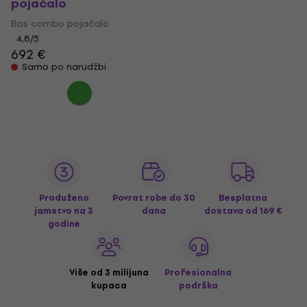
pojačalo
Bas combo pojačalo
4,8
/5
692 €
Samo po narudžbi
Produženo
Povrat robe do 30
Besplatna
jamstvo na 3
dana
dostava
od 169 €
godine
Više od 3 milijuna
Profesionalna
kupaca
podrška