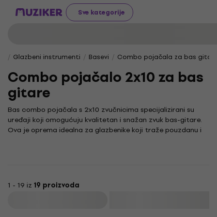
Sve kategorije
Glazbeni instrumenti
Basevi
Combo pojačala za bas gitar
Combo pojačalo 2x10 za bas
gitare
Bas combo pojačala s 2x10 zvučnicima specijalizirani su
uređaji koji omogućuju kvalitetan i snažan zvuk bas-gitare.
Ova je oprema idealna za glazbenike koji traže pouzdanu i
prirodnu reprodukciju niskih tonova, ključnu za stvaranje
čvrstog temelja u svakom glazbenom sastavu.
Za one koji cijene autentičnost zvuka, bas-gitara je
instrument koji daje dubinu i ritam, a combo pojačala s 2x10
zvučnicima dodatno naglašavaju njezinu snagu i jasnoću. U
1 - 19 iz
19 proizvoda
svijetu glazbe, zvuk bas-gitare često je srce benda, stoga
Filtrirati
kvalitetno pojačalo može značajno utjecati na cjelokupnu
izvedbu i dojam. Svaka bas-gitara zahtijeva opremu koja