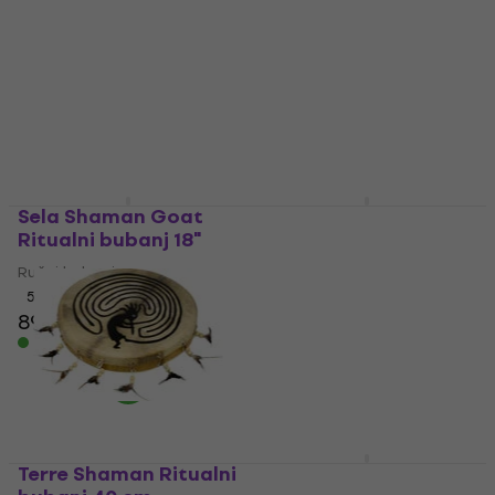
10x4,5cm Ručni
Drum Natural 19 cm
bubanj 10 cm
Bubanj s valovima
Natural 19 cm
Ručni bubanj
Ručni bubanj
4,8
/5
4,39 €
5,29 €
5
/5
78,90 €
Na skladištu
Na skladištu
Sela Shaman Goat
Sela Ocean Bubanj s
Ritualni bubanj 18"
valovima 20"
Ručni bubanj
Ručni bubanj
5
/5
5
/5
89,90 €
122,97 €
s kodom
Na skladištu
MUZMUZ-5
135,45 €
Na skladištu
Terre Shaman Ritualni
Sela Ocean Bubanj s