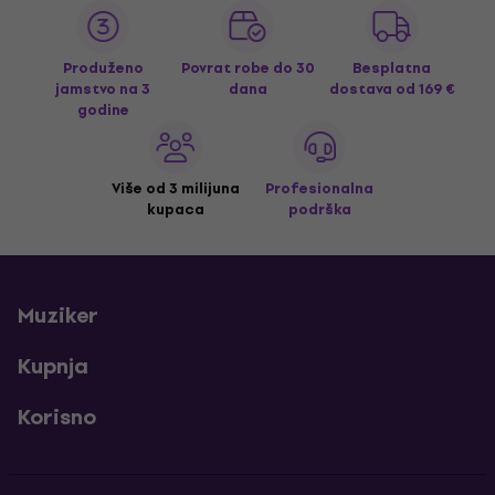
Produženo
Povrat robe do 30
Besplatna
jamstvo na 3
dana
dostava
od 169 €
godine
Više od 3 milijuna
Profesionalna
kupaca
podrška
Muziker
Kupnja
Korisno