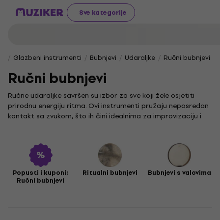
Sve kategorije
Glazbeni instrumenti
Bubnjevi
Udaraljke
Ručni bubnjevi
Ručni bubnjevi
Ručne udaraljke savršen su izbor za sve koji žele osjetiti
prirodnu energiju ritma. Ovi instrumenti pružaju neposredan
kontakt sa zvukom, što ih čini idealnima za improvizaciju i
stvaranje autentičnih glazbenih doživljaja.
Među najprepoznatljivijim instrumentima u ovoj kategoriji je
tamburin, poznat po svom jasnom i veselom zvuku. Svestrani
cajon omiljen je izbor za akustične nastupe zbog dubokog
tona koji podsjeća na bubanj, dok djembe donosi snažan i
Popusti i kuponi:
Ritualni bubnjevi
Bubnjevi s valovima
Ručni bubnjevi
izražajan ritam, prisutan kako u tradicionalnoj afričkoj, tako
i u suvremenoj glazbi.
Brze i dinamične ritmove s lakoćom ćeš stvarati na
instrumentu bongo, dok će conga svojim toplim tonovima