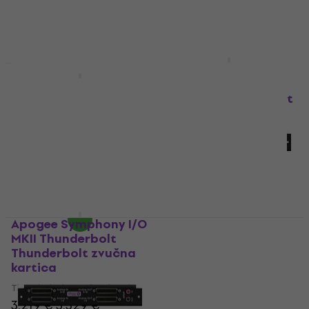
Samo po narudžbi
Universal Audio Apollo
x16 + UAD Analog
Universal Audio Apollo
Classics Thunderbolt
x16D + UAD Complete
zvučna kartica
Thunderbolt zvučna
kartica
Thunderbolt zvučna kartica
3.619 €
Thunderbolt zvučna kartica
3.989 €
Samo po narudžbi
4.333 €
- 8 %
Samo po narudžbi
Apogee Symphony I/O
Apogee Connect 8X8
MKII Thunderbolt
Mic/Line I/O for
Thunderbolt zvučna
Symphony I/O MKII
kartica
Thunderbolt zvučna
kartica
Thunderbolt zvučna kartica
Thunderbolt zvučna kartica
3.219 €
3.329 €