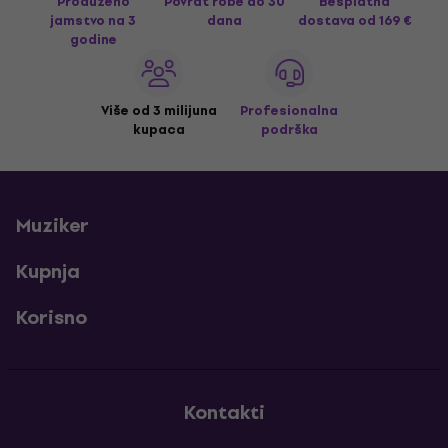
Produženo
Povrat robe do 30
Besplatna
jamstvo na 3
dana
dostava
od 169 €
godine
Više od 3 milijuna
Profesionalna
kupaca
podrška
Muziker
Kupnja
Korisno
Kontakti