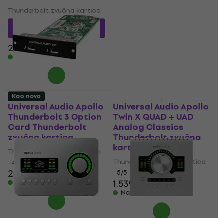
Thunderbolt zvučna
Thunderbolt zvučna kartica
kartica
2.249 €
s kodom
Thunderbolt zvučna kartica
MUZMUZ-20
2.249 €
2.329 €
2.886,45 €
Na skladištu
Na skladištu
Kao novo
Kao novo
Universal Audio Apollo
Universal Audio Apollo
Thunderbolt 3 Option
Twin X QUAD + UAD
Card Thunderbolt
Analog Classics
zvučna kartica
Thunderbolt zvučna
kartica
Thunderbolt zvučna kartica
Thunderbolt zvučna kartica
4,8
/5
255 €
5
/5
1.539 €
Na skladištu
Na skladištu