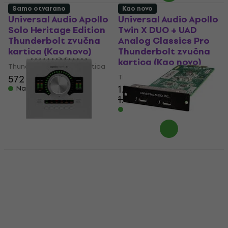
Samo otvarano
Kao novo
Universal Audio Apollo
Universal Audio Apollo
Solo Heritage Edition
Twin X DUO + UAD
Thunderbolt zvučna
Analog Classics Pro
kartica (Kao novo)
Thunderbolt zvučna
kartica (Kao novo)
Thunderbolt zvučna kartica
Thunderbolt zvučna kartica
572 €
593 €
1.339 €
Na skladištu
1.549 €
- 14 %
Na skladištu
Universal Audio Apollo
Universal Audio Apollo
Twin X DUO + UAD
Thunderbolt 3 Option
Analog Classics Pro
Card Thunderbolt
Thunderbolt zvučna
zvučna kartica (Kao
kartica (Samo
novo)
otvarano)
Thunderbolt zvučna kartica