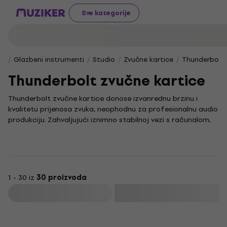
Sve kategorije
Glazbeni instrumenti
Studio
Zvučne kartice
Thunderbolt 
Thunderbolt zvučne kartice
Thunderbolt zvučne kartice donose izvanrednu brzinu i
kvalitetu prijenosa zvuka, neophodnu za profesionalnu audio
produkciju. Zahvaljujući iznimno stabilnoj vezi s računalom,
omogućuju snimanje i miksanje u stvarnom vremenu s
minimalnom latencijom, što je ključno za besprijekoran radni
proces.
U svijetu audio tehnologije, Thunderbolt sučelja koriste se za
povezivanje najzahtjevnijih mikrofona i raznih instrumenata,
1 - 30 iz
30 proizvoda
osiguravajući iznimno jasnu i prirodnu reprodukciju zvuka.
Filtrirati
Vrhunske performanse i široka kompatibilnost čine ih prvim
izborom za glazbenike i producente u potrazi za
beskompromisnom kvalitetom zvuka.