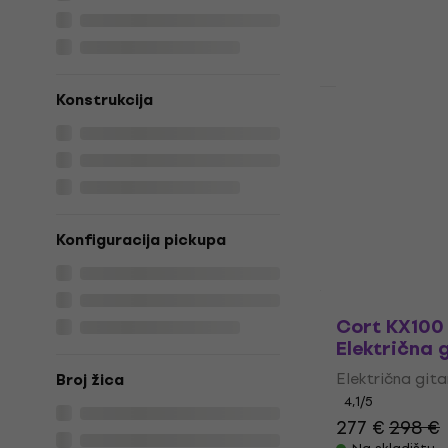
2.499 €
2.75
Na skladištu
Konstrukcija
Akcija
Gibson Les 
Gold Top El
Električna git
5
/5
2.399 €
2.49
Konfiguracija pickupa
Na skladištu
Cort KX100 
Električna 
Električna git
Broj žica
4,1
/5
277 €
298 €