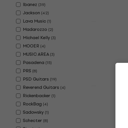
Ibanez
(
39
)
Jackson
(
42
)
Lava Music
(
1
)
Akcija
Madarozzo
(
2
)
Cort X100 
Električna 
Michael Kelly
(
3
)
MOOER
(
4
)
Električna git
4,8
/5
MUSIC AREA
(
3
)
202 €
224 €
Pasadena
(
15
)
Na skladištu
PRS
(
8
)
PSD Guitars
(
19
)
Reverend Guitars
(
4
)
Akcija
Schecter O
Rickenbacker
(
1
)
Električna 
RockBag
(
4
)
Električna git
Sadowsky
(
1
)
4,9
/5
Schecter
(
8
)
541 €
569 €