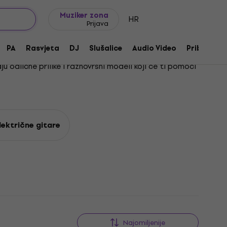
Ideje za poklon
FAQ
Muziker Blog
Muziker zona
HR
Prijava
PA
Rasvjeta
DJ
Slušalice
Audio Video
Pribor
u odlične prilike i raznovrsni modeli koji će ti pomoći
d rocka do jazza. Među njima se ističu i modeli
sti.
čnom obliku i zvuku. Upravo ih to čini popularnim
Električne gitare
ti priliku i pronađi savršenu gitaru za sebe po
azbenom putovanju.
Najomiljenije