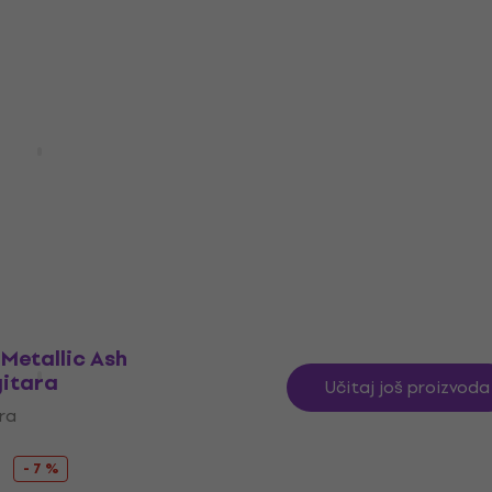
9 €
179 €
202 €
- 9 %
- 11 %
Na skladištu
Paul Deluxe 70s
Jackson Soloist/Dinky 
ektrična gitara
Multi-Fit Kofer za elektr
gitaru
ara
Kofer za električnu gitaru
9 €
5
/5
- 4 %
159 €
169 €
- 6 %
Na skladištu
Metallic Ash
gitara
Učitaj još proizvoda
ara
- 7 %