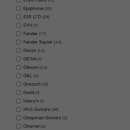
(
11
)
Stratocast
Epiphone
(
30
)
Candy Appl
ESP LTD
(
25
)
Električna git
EVH
(
1
)
4,7
/5
474 €
503 €
Fender
(
77
)
Na skladištu
Fender Squier
(
49
)
Gator
(
14
)
GEWA
(
1
)
Gibson
(
24
)
Akcija
G&L
Fender Clas
(
2
)
Jazzmaster
Gretsch
(
15
)
Kofer za el
Guild
(
1
)
Kofer za elektr
Henry's
(
1
)
5
/5
HILS Guitars
(
38
)
155 €
167 €
Chapman Guitars
(
2
)
Na skladištu
Charvel
(
6
)