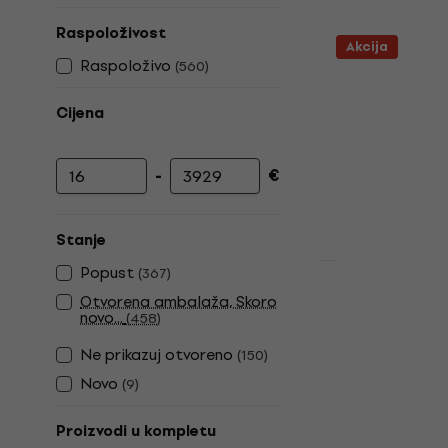
Raspoloživost
Akcija
Raspoloživo
(
560
)
Cijena
-
€
Najniža cijena
Najviša cijena
Stanje
Popust
(
367
)
Akcija
Yamaha EG 1
Otvorena ambalaža, Skoro
Električna 
novo...
(
458
)
Električna git
Ne prikazuj otvoreno
(
150
)
4,9
/5
Novo
(
9
)
288 €
305 €
Na skladištu
Proizvodi u kompletu