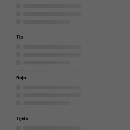
444 €
463 €
Na skladištu
HAPPY HOUR
Fender Squ
Tip
Stratocaste
Električna 
Električna git
551 €
606 €
Na skladištu
Boja
Akcija
Gibson Les
Heritage C
Električna 
Tijelo
Električna git
4,9
/5