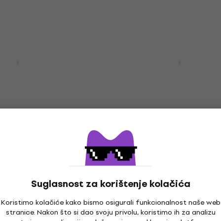
HAPPY HOUR
Open Pore Black
Cort CR100 Black Elektr
gitara
gitara
ara
Električna gitara
4,3
/5
300 €
323 €
- 10 %
- 7 %
Na skladištu
Akcija
men 6 Gloss Black
Enya Music Inspire Light
gitara
Električna gitara
Suglasnost za korištenje kolačića
ara
Električna gitara
Koristimo kolačiće kako bismo osigurali funkcionalnost naše web
4,9
/5
stranice. Nakon što si dao svoju privolu, koristimo ih za analizu
465 €
522 €
- 5 %
- 11 %