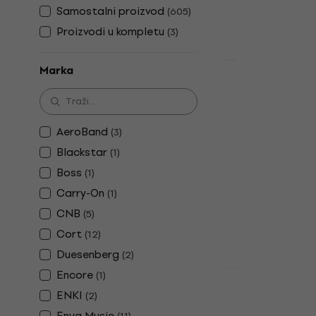
Samostalni proizvod
(
605
)
Proizvodi u kompletu
(
3
)
Akcija
Marka
Jackson Kin
Torba za el
Torba za elektr
AeroBand
(
3
)
4,8
/5
Blackstar
(
1
)
115 €
128 €
Boss
Na skladištu
(
1
)
Carry-On
(
1
)
CNB
(
5
)
Cort
(
12
)
Duesenberg
(
2
)
Encore
(
1
)
Akcija
ENKI
4 varijante
(
2
)
Fender Squi
Enya Music