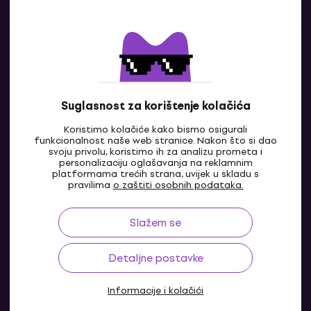
Kontakti
Javi nam se
Suglasnost za korištenje kolačića
Koristimo kolačiće kako bismo osigurali
funkcionalnost naše web stranice. Nakon što si dao
svoju privolu, koristimo ih za analizu prometa i
personalizaciju oglašavanja na reklamnim
platformama trećih strana, uvijek u skladu s
pravilima
o zaštiti osobnih podataka.
Slažem se
HR
Detaljne postavke
Informacije i kolačići
© 2004-2026 MUZIKER a.s.