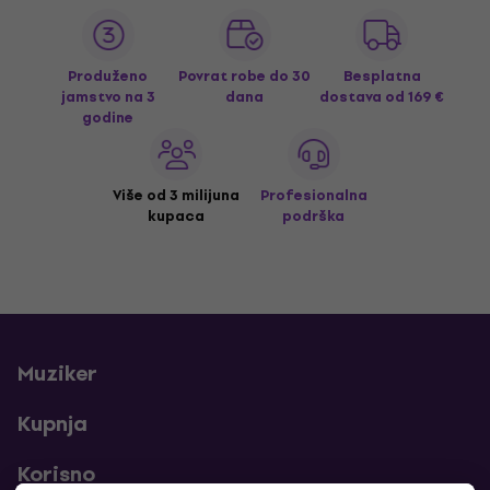
Produženo
Povrat robe do 30
Besplatna
jamstvo na 3
dana
dostava
od 169 €
godine
Više od 3 milijuna
Profesionalna
kupaca
podrška
Muziker
Kupnja
Korisno