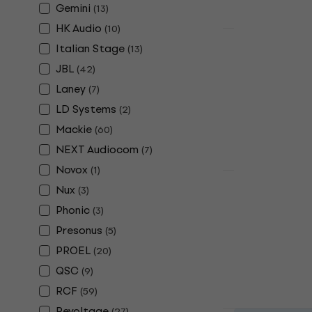
Gemini
(
13
)
HK Audio
(
10
)
Akcija
Italian Stage
(
13
)
Revoltage R
zvučnik
JBL
(
42
)
Laney
Aktivni zvučnik
(
7
)
5
/5
LD Systems
(
2
)
462 €
Mackie
(
60
)
Na skladištu
NEXT Audiocom
(
7
)
Novox
(
1
)
Nux
(
3
)
Behringer B
Aktivni zvu
Phonic
(
3
)
Presonus
(
5
)
Aktivni zvučnik
4,6
/5
PROEL
(
20
)
189 €
212 €
QSC
(
9
)
Na skladištu
RCF
(
59
)
Revoltage
(
27
)