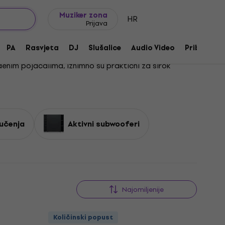
Ideje za poklon
FAQ
Muziker Blog
Muziker zona
HR
Prijava
PA
Rasvjeta
DJ
Slušalice
Audio Video
Pribor
ađenim pojačalima, iznimno su praktični za širok
io savršen. Kompletni razglasni SR sustavi nude
voje opreme. Pronađi sve što ti treba u odgovarajućim
vučenja
Aktivni subwooferi
tražiš. Zbog svoje jednostavnosti i učinkovitosti,
je potrebe.
tava
i
aktivnih subwoofera
kako bi upotpunio svoj
Najomiljenije
Količinski popust