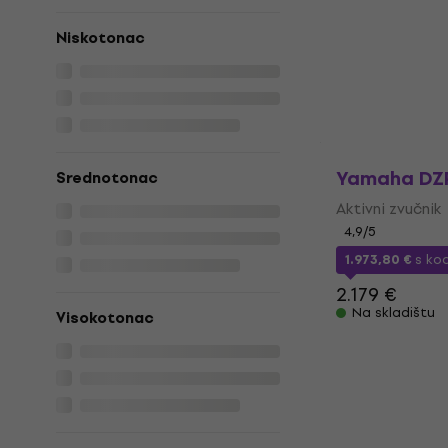
266 €
Na skladištu
Niskotonac
Yamaha DZR
Srednotonac
Aktivni zvučnik
4,9
/5
1.973,80 €
s k
2.179 €
Na skladištu
Visokotonac