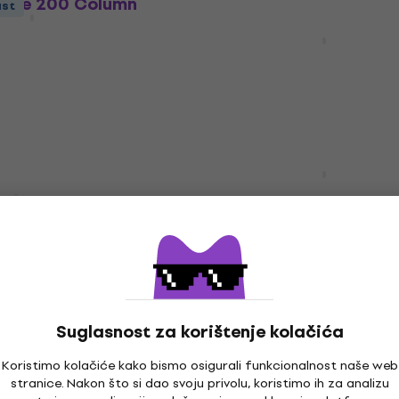
Core 200 Column
ust
stupca
Mackie Thrash 212 Aktiv
zvučnik
Aktivni zvučnik
4,7
/5
264 €
Na skladištu
Revoltage Roam 200 Ba
ust
Column Sustav PA stupc
 Aktivni zvučnik
Aktivni zvučnik
4,4
/5
229 €
Na skladištu
Suglasnost za korištenje kolačića
Yamaha DZR10 Aktivni z
ust
12 MKII Aktivni
Aktivni zvučnik
Koristimo kolačiće kako bismo osigurali funkcionalnost naše web
stranice. Nakon što si dao svoju privolu, koristimo ih za analizu
4,9
/5