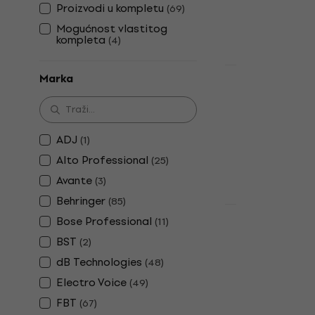
157 €
Proizvodi u kompletu
(
69
)
Na skladištu
Mogućnost vlastitog
kompleta
(
4
)
Količinski pop
Marka
Yamaha DBR
Aktivni zvučnik
4,9
/5
ADJ
(
1
)
411 €
Na skladištu
Alto Professional
(
25
)
Avante
(
3
)
Behringer
(
85
)
Količinski pop
Bose Professional
(
11
)
Turbosound 
BST
(
2
)
zvučnik
dB Technologies
(
48
)
Aktivni zvučnik
Electro Voice
(
49
)
5
/5
422 €
FBT
(
67
)
Na skladištu