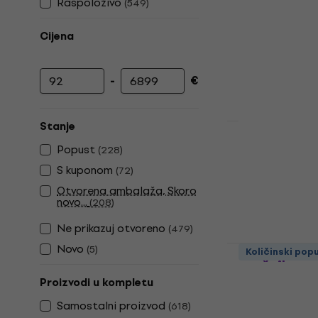
Raspoloživo
(
549
)
Cijena
-
€
Najniža cijena
Najviša cijena
Stanje
Revoltage R
Popust
(
228
)
zvučnik
S kuponom
(
72
)
Aktivni zvučnik
Otvorena ambalaža, Skoro
4,9
/5
novo...
(
208
)
199 €
Ne prikazuj otvoreno
(
479
)
Na skladištu
Behringer P
Novo
(
5
)
Količinski pop
zvučnik
Proizvodi u kompletu
Aktivni zvučnik
4,7
/5
Samostalni proizvod
(
618
)