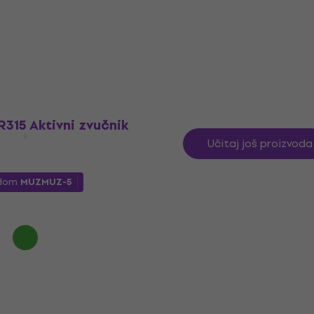
5
/5
549 €
Na skladištu
315 Aktivni zvučnik
Učitaj još proizvoda
odom
MUZMUZ-5