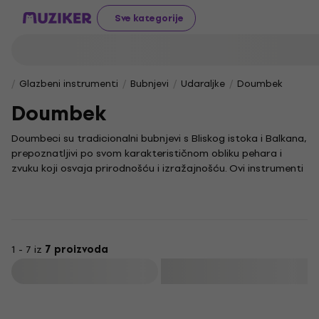
Sve kategorije
Glazbeni instrumenti
Bubnjevi
Udaraljke
Doumbek
Doumbek
Doumbeci su tradicionalni bubnjevi s Bliskog istoka i Balkana,
prepoznatljivi po svom karakterističnom obliku pehara i
zvuku koji osvaja prirodnošću i izražajnošću. Ovi instrumenti
pružaju priliku za istraživanje ritmova i tehnika sviranja
duboko ukorijenjenih u bogatoj glazbenoj tradiciji, a njihova
je tehnika sviranja pristupačna kako početnicima, tako i
iskusnim glazbenicima.
Sviranje doumbeka razvija osjećaj za ritam i koordinaciju, a
1 - 7 iz
7 proizvoda
njegov zvuk može biti topao i dubok ili oštar i prodoran,
Filtrirati
ovisno o tehnici sviranja. Za razliku od afričkih udaraljki kao
što su djembe bubanj, djembe ili đembe bubanj, doumbek se
Kao novo
ističe jedinstvenom konstrukcijom i zvučnim karakterom koji