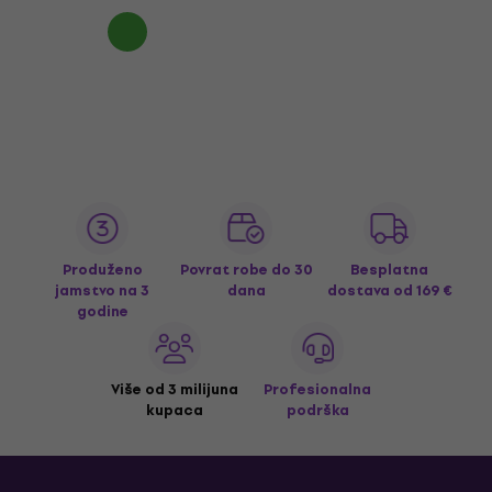
Produženo
Povrat robe do 30
Besplatna
jamstvo na 3
dana
dostava
od 169 €
godine
Više od 3 milijuna
Profesionalna
kupaca
podrška