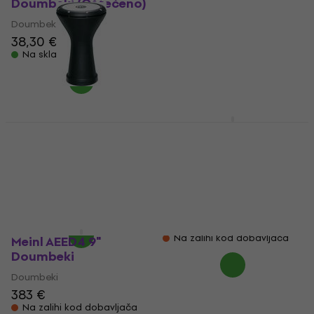
Doumbeki (Oštećeno)
Doumbeki
Doumbeki
4,9
/5
39,90 €
41,30 €
38,30 €
Nije na skladištu
Na skladištu
Meinl HE3000
Meinl AEED3 Artisan
Doumbeki
Edition Egypt White
Pearl Mosaic Palace 8
Doumbeki
3/4" Doumbeki
1,9
/5
148 €
Doumbeki
Samo po narudžbi
5
/5
475 €
Na zalihi kod dobavljača
Meinl AEED4 9"
Doumbeki
Doumbeki
383 €
Na zalihi kod dobavljača