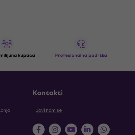
 milijuna kupaca
Profesionalna podrška
Kontakti
tanja
Javi nam se