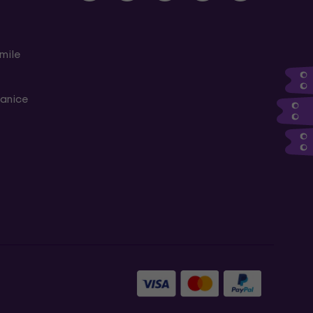
mile
ranice