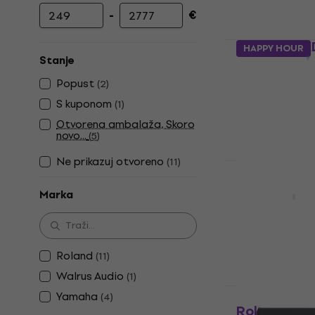
-
€
Najniža cijena
Najviša cijena
Yamaha EA
HAPPY HOUR
Stanje
Modul
Popust
(
2
)
5
/5
621 €
S kuponom
(
1
)
Na skladištu
Otvorena ambalaža, Skoro
novo...
(
5
)
Ne prikazuj otvoreno
(
11
)
Popust za new
Roland V71
Marka
Modul
2.777 €
Na skladištu
Roland
(
11
)
Walrus Audio
(
1
)
Kao novo
Yamaha
(
4
)
Roland V51