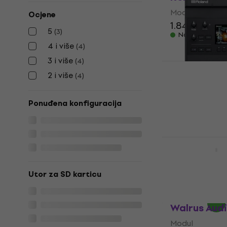
Modul
Ocjene
1.849 €
5
(
3
)
Na skladištu
4 i više
(
4
)
3 i više
(
4
)
2 i više
(
4
)
Roland V31 
Modul
Ponuđena konfiguracija
979 €
1.018,7
Na skladištu
Roland TM-
Modul
4,8
/5
Utor za SD karticu
249 €
Na putu
Walrus Audi
Modul