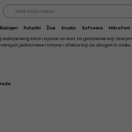
učni moduli za električne bubnjeve
rične bubnjeve
Bubnjevi
Puhački
Žice
Studio
Software
Mikrofoni
 bubnjarskog seta i ključan su alat za glazbenike koji žele pr
tvarajući jedinstvene ritmove i efekte koji će obogatiti svaku
ijim glazbenim žanrovima, od elektroničke glazbe do rocka i 
jeve pružaju ti iznimnu fleksibilnost u sviranju i snimanju, č
zvoda
Popust za newsletter