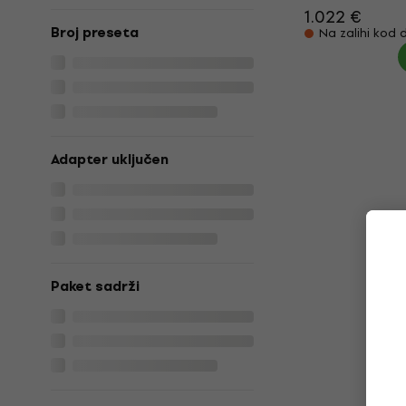
1.022 €
Broj preseta
Na zalihi kod 
Adapter uključen
Paket sadrži