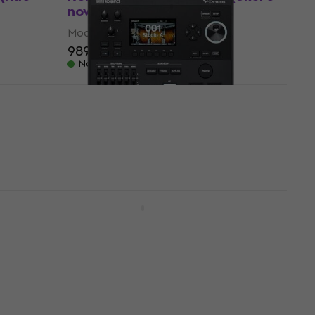
novo)
Modul
989 €
Na skladištu
ovo)
Roland V51 Modul (Kao novo)
Modul
1.769 €
1.830,51 €
Na skladištu
Yamaha EAD-50 Modul
Modul
1.638 €
Nije na skladištu