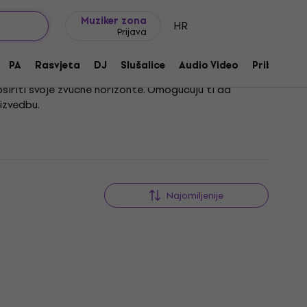
Ideje za poklon
FAQ
Muziker Blog
Muziker zona
HR
Prijava
PA
Rasvjeta
DJ
Slušalice
Audio Video
Pribor
oširiti svoje zvučne horizonte. Omogućuju ti da
 izvedbu.
jazza, gdje su preciznost i bogatstvo zvučne palete
ineći ih neizostavnim dijelom opreme svakog modernog
Najomiljenije
HAPPY HOUR