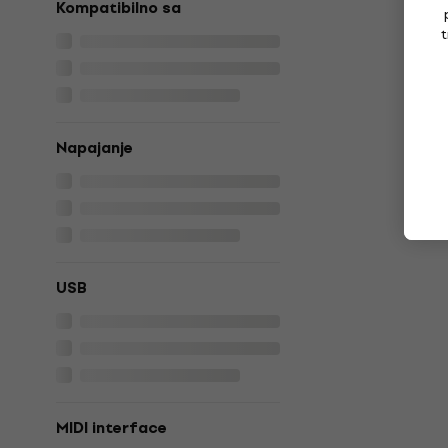
Kompatibilno sa
t
Napajanje
USB
MIDI interface