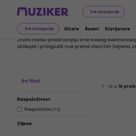
Glazbeni instrumenti
Bubnjevi
Električni bubnjevi
Zv
Sve kategorije
Zvučni moduli za elekt
Gitare
Basevi
Klavijature
Sve kategorije
Zvučni moduli predstavljaju srce svakog elektroničkog
oblikuješ i prilagodiš zvuk prema vlastitim željama, s
Svojom svestranošću pronalaze primjenu u najrazličit
od velike važnosti. Zvučni moduli za elektroničke bubn
bubnjara.
Svi filtri
1 - 16 iz
16 proi
Raspoloživost
Raspoloživo
(
12
)
Cijena