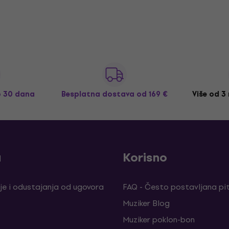
o 30 dana
Besplatna dostava
od 169 €
Više od 3
a
Korisno
je i odustajanja od ugovora
FAQ - Često postavljana pi
Muziker Blog
Muziker poklon-bon