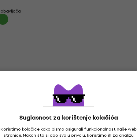
dobavljača
Suglasnost za korištenje kolačića
Koristimo kolačiće kako bismo osigurali funkcionalnost naše web
stranice. Nakon što si dao svoju privolu, koristimo ih za analizu