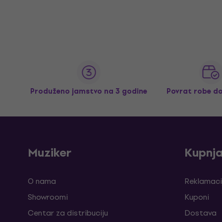
Produženo jamstvo na 3 godine
Povrat robe d
Muziker
Kupnj
O nama
Reklamaci
Showroomi
Kuponi
Centar za distribuciju
Dostava