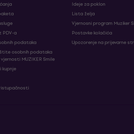
aćanja
Ideje za poklon
paketa
Lista želja
sluge
Vjernosni program Muziker S
z PDV-a
Postavke kolačića
sobnih podataka
Upozorenje na prijevarne st
aštite osobnih podataka
vjernosti MUZIKER Smile
i kupnje
ristupačnosti