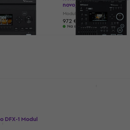
novo)
Modul
972 €
989,01 €
Na skladištu
Modul (Kao novo)
Roland V71 Modul (Kao n
Modul
2.679 €
1 €
- 4 %
Na skladištu
2 Modul
Yamaha DTX-PRO Modul
Modul
777 €
Na zalihi kod dobavljača
o DFX-1 Modul