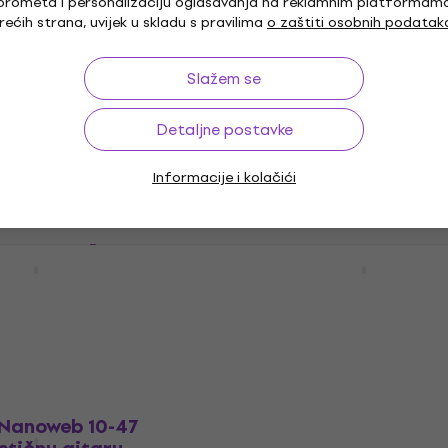
Na skladištu
prometa i personalizaciju oglašavanja na reklamnim platformam
rećih strana, uvijek u skladu s pravilima
o zaštiti osobnih podatak
Slažem se
D'Addario PL010 Pojedi
žica za gitaru
0AR Nylon žice za
taru
Detaljne postavke
Pojedinačna žica za gitaru
4,8
/5
lasičnu gitaru
Informacije i kolačići
1,39 €
Na skladištu
NYXL1046 Žice za
Ernie Ball 2222 Hybrid S
gitaru
Žice za električnu gitar
čnu gitaru
Žice za električnu gitaru
4,8
/5
6,09 €
Na skladištu
2 Nanoweb 10-47