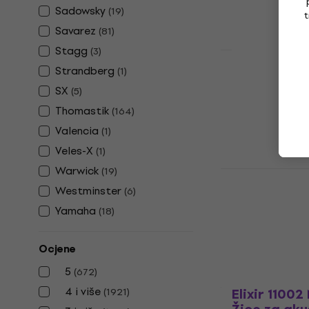
Na skladištu
Sadowsky
(
19
)
t
Savarez
(
81
)
Stagg
(
3
)
Strandberg
(
1
)
Savarez 50
klasičnu gi
SX
(
5
)
Thomastik
Nylon žice za k
(
164
)
4,7
/5
Valencia
(
1
)
16,90 €
Veles-X
(
1
)
Na skladištu
Warwick
(
19
)
D'Addario 
električnu 
Westminster
(
6
)
Yamaha
Žice za elektri
(
18
)
4,7
/5
13,90 €
Ocjene
Na skladištu
5
(
672
)
4 i više
Elixir 1100
(
1921
)