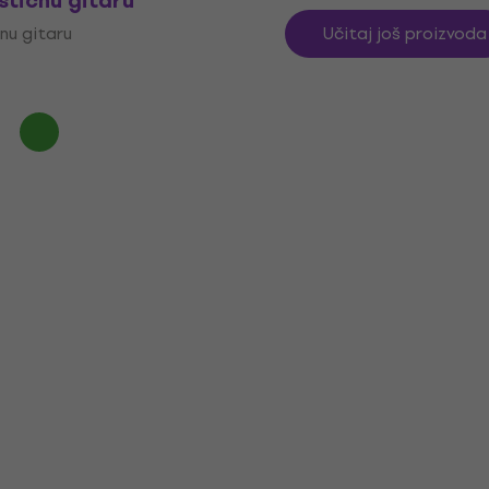
stičnu gitaru
nu gitaru
Učitaj još proizvoda