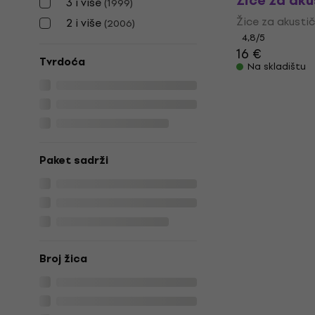
Žice za aku
3 i više
(
1999
)
Žice za akustič
2 i više
(
2006
)
4,8
/5
16 €
Tvrdoća
Na skladištu
Paket sadrži
Broj žica