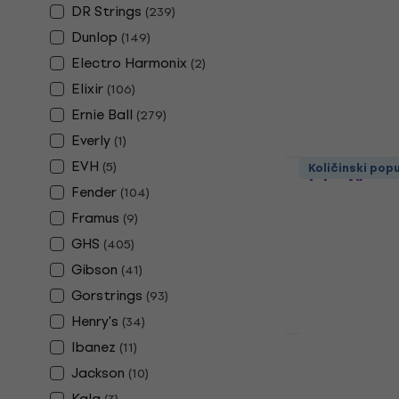
za električ
DR Strings
(
239
)
Dunlop
(
149
)
Žice za elektri
4,9
/5
Electro Harmonix
(
2
)
13,10 €
Elixir
(
106
)
Na skladištu
Ernie Ball
(
279
)
Everly
(
1
)
D'Addario E
EVH
(
5
)
Količinski pop
električnu 
Fender
(
104
)
Žice za elektri
Framus
(
9
)
4,4
/5
GHS
(
405
)
6,89 €
Gibson
(
41
)
Na skladištu
Gorstrings
(
93
)
Henry's
(
34
)
Ibanez
(
11
)
Rotosound 
Jackson
(
10
)
električnu 
Kala