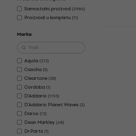
8,49 €
Samostalni proizvod
(
3986
)
Na skladištu
Proizvodi u kompletu
(
11
)
D'Addario E
Marka
električnu 
Žice za elektri
4,8
/5
7,19 €
Aquila
(
213
)
Na skladištu
Cascha
(
5
)
Cleartone
(
38
)
Ernie Ball 2
Cordoba
Žice za ele
(
1
)
D'Addario
(
1193
)
Žice za elektri
D'Addario Planet Waves
4,9
/5
(
3
)
6,09 €
Darco
(
12
)
Na skladištu
Dean Markley
(
48
)
Dr.Parts
(
1
)
Elixir 1905