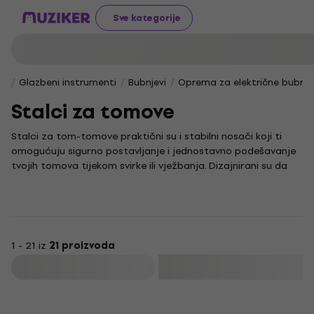
Sve kategorije
Glazbeni instrumenti
Bubnjevi
Oprema za električne bubnje
Stalci za tomove
Stalci za tom-tomove praktični su i stabilni nosači koji ti
omogućuju sigurno postavljanje i jednostavno podešavanje
tvojih tomova tijekom svirke ili vježbanja. Dizajnirani su da
podrže različite veličine i modele tom-tom bubnjeva,
pružajući ti maksimalnu fleksibilnost u konfiguraciji
bubnjarskog seta.
Pomoću ovih stalaka možeš lako prilagoditi poziciju
bubnjeva za optimalnu udobnost i tehniku sviranja, što je
1 - 21 iz
21 proizvoda
ključno za postizanje preciznosti i brzine. Izrađeni od čvrstih
Filtrirati
materijala, oni osiguravaju dugotrajnost i stabilnost te su
pouzdan dio opreme svakog bubnjara.