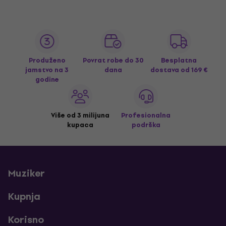
Produženo
Povrat robe do 30
Besplatna
jamstvo na 3
dana
dostava
od 169 €
godine
Više od 3 milijuna
Profesionalna
kupaca
podrška
Muziker
Kupnja
Korisno