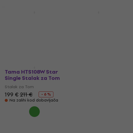
Akcija
Tama HTW849W
Tama HTW109W Star
Roarpro Stalak za
Double Stalak za Tom
Tom
Stalak za Tom
Stalak za Tom
242 €
252 €
- 4 %
222 €
266 €
Samo po narudžbi
- 17 %
Samo po narudžbi
Tama HTS108W Star
Single Stalak za Tom
Stalak za Tom
199 €
211 €
- 6 %
Na zalihi kod dobavljača