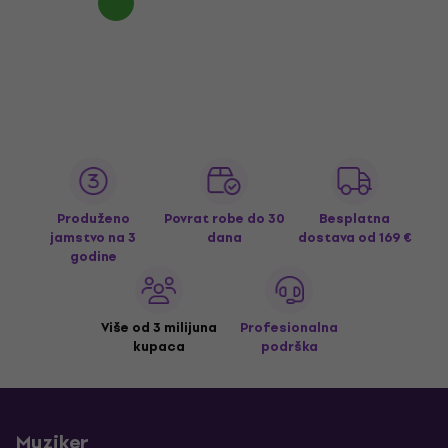
Produženo
Povrat robe do 30
Besplatna
jamstvo na 3
dana
dostava
od 169 €
godine
Više od 3 milijuna
Profesionalna
kupaca
podrška
Muziker