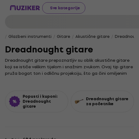
Sve kategorije
Glazbeni instrumenti
Gitare
Akustične gitare
Dreadnough
Dreadnought gitare
Dreadnought gitare prepoznatljiv su oblik akustične gitare
koji se ističe velikim tijelom i snažnim zvukom. Ovaj tip gitare
pruža bogat ton i odličnu projekciju, što ga čini omiljenim
među glazbenicima koji traže izražajnost i snagu u izvedbi.
Za one koji tek započinju svoj glazbeni put,
dreadnought
gitare za početnike
nude pristupačne modele koji su
Popusti i kuponi:
Dreadnought gitare
jednostavni za sviranje i prilagođeni početničkim
Dreadnought
za početnike
gitare
potrebama. Akustična gitara svestran je instrument koji se
koristi u mnogim glazbenim žanrovima, a njezina
svestranost omogućuje ti istraživanje različitih stilova i
tehnika sviranja.
U svijetu glazbe, gitara za početnike često je prvi korak