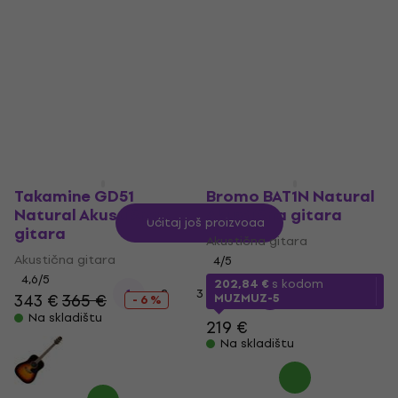
Akustična gitara
5
/5
189 €
83,70 €
Na skladištu
Na skladištu
Takamine GD51
Bromo BAT1N Natural
Natural Akustična
Akustična gitara
Učitaj još proizvoda
gitara
Akustična gitara
Akustična gitara
4
/5
4,6
/5
202,84 €
s kodom
...
1
2
3
21
343 €
365 €
MUZMUZ-5
- 6 %
Na skladištu
219 €
Na skladištu