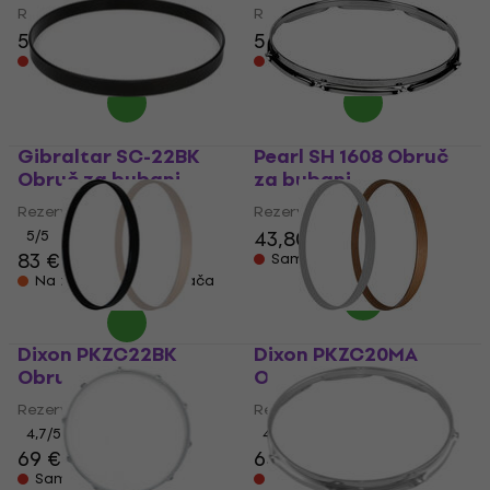
Rezervni dio za bubanj
Rezervni dio za bubanj
59,90 €
59,90 €
Samo po narudžbi
Samo po narudžbi
Gibraltar SC-22BK
Pearl SH 1608 Obruč
Obruč za bubanj
za bubanj
Rezervni dio za bubanj
Rezervni dio za bubanj
43,80 €
5
/5
83 €
85 €
Samo po narudžbi
Na zalihi kod dobavljača
Dixon PKZC22BK
Dixon PKZC20MA
Obruč za bubanj
Obruč za bubanj
Rezervni dio za bubanj
Rezervni dio za bubanj
4,7
/5
4,7
/5
69 €
64,40 €
Samo po narudžbi
Samo po narudžbi