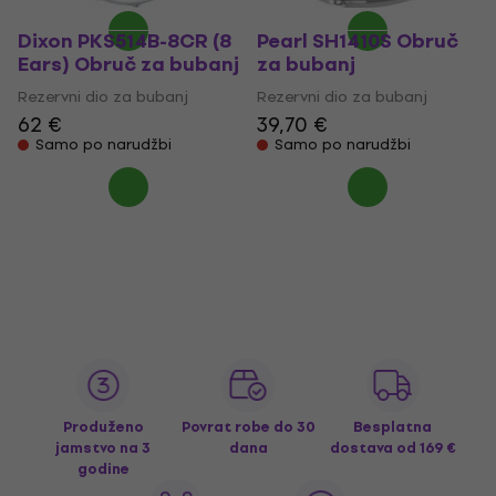
Dixon PKS514B-8CR (8
Pearl SH1410S Obruč
Ears) Obruč za bubanj
za bubanj
Rezervni dio za bubanj
Rezervni dio za bubanj
62 €
39,70 €
Samo po narudžbi
Samo po narudžbi
Produženo
Povrat robe do 30
Besplatna
jamstvo na 3
dana
dostava
od 169 €
godine