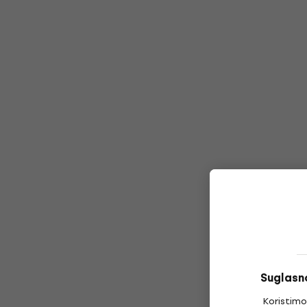
Suglasno
Koristimo