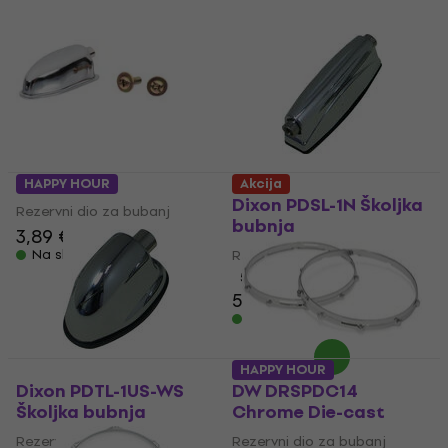
NRG DT-03
HAPPY HOUR
Akcija
Dixon PDSL-1N Školjka
Rezervni dio za bubanj
bubnja
3,89 €
Na skladištu
Rezervni dio za bubanj
5
/5
5,19 €
Na skladištu
HAPPY HOUR
Dixon PDTL-1US-WS
DW DRSPDC14
Školjka bubnja
Chrome Die-cast
Rezervni dio za bubanj
Rezervni dio za bubanj