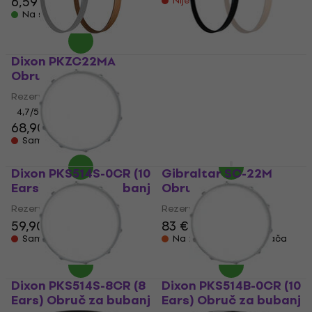
6,59 €
Nije na skladištu
Na skladištu
Dixon PKZC22MA
Dixon PKZC20BK
Obruč za bubanj
Obruč za bubanj
Rezervni dio za bubanj
Rezervni dio za bubanj
4,7
/5
4,7
/5
68,90 €
64,50 €
Samo po narudžbi
Samo po narudžbi
Dixon PKS514S-0CR (10
Gibraltar SC-22M
Ears) Obruč za bubanj
Obruč za bubanj
Rezervni dio za bubanj
Rezervni dio za bubanj
59,90 €
83 €
Samo po narudžbi
Na zalihi kod dobavljača
Dixon PKS514S-8CR (8
Dixon PKS514B-0CR (10
Ears) Obruč za bubanj
Ears) Obruč za bubanj