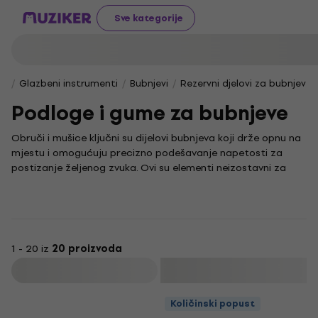
Sve kategorije
Glazbeni instrumenti
Bubnjevi
Rezervni djelovi za bubnjeve
Podloge i gume za bubnjeve
Obruči i mušice ključni su dijelovi bubnjeva koji drže opnu na
mjestu i omogućuju precizno podešavanje napetosti za
postizanje željenog zvuka. Ovi su elementi neizostavni za
svakog bubnjara koji teži prirodnom i bogatom tonu svojeg
instrumenta.
Kvaliteta zvuka bubnjeva uvelike ovisi o kvaliteti samih
obruča i mušica, koje osiguravaju stabilnost i dugotrajnost
čitavog kompleta. Pružajući čvrstu potporu opni, oni su
1 - 20 iz
20 proizvoda
ključni za održavanje pravilne tehnike sviranja i izražavanje
Filtrirati
dinamičkih nijansi.
Količinski popust