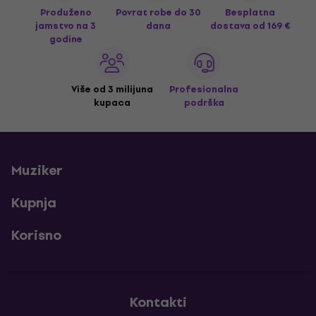
Produženo
Povrat robe do 30
Besplatna
jamstvo na 3
dana
dostava
od 169 €
godine
Više od 3 milijuna
Profesionalna
kupaca
podrška
Muziker
Kupnja
Korisno
Kontakti