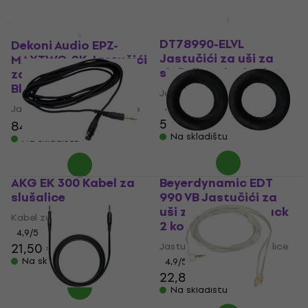
Dekoni Audio EPZ-
DT78990-ELVL
Dekoni Audio EPZ-
Jastučići za uši za
MAXTWO-SK Jastučići
slušalice Black 2 kom
za uši za slušalice
Black
Jastučići za uši za slušalice
Jastučići za uši za slušalice
4,7
/5
52,90 €
84 €
Na skladištu
Na skladištu
AKG EK 300 Kabel za
Beyerdynamic EDT
slušalice
990 VB Jastučići za
uši za slušalice Black
Kabel za slušalice
2 kom
4,9
/5
21,50 €
Jastučići za uši za slušalice
Na skladištu
4,9
/5
22,80 €
Na skladištu