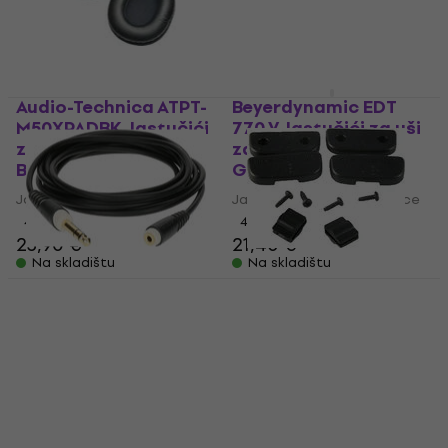
Audio-Technica ATPT-
Beyerdynamic EDT
M50XPADBK Jastučići
770 V Jastučići za uši
za uši za slušalice
za slušalice Silver
Black 2 kom
Grey 2 kom
Jastučići za uši za slušalice
Jastučići za uši za slušalice
4,9
/5
4,9
/5
23,90 €
21,40 €
Na skladištu
Na skladištu
Klotz AS-EX60300
Beyerdynamic Slider
Kabel za slušalice
Ostala oprema za slušalice
Kabel za slušalice
4,8
/5
17,40 €
4,9
/5
14,90 €
Na skladištu
Na skladištu