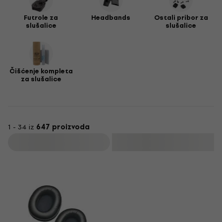
Futrole za
Headbands
Ostali pribor za
slušalice
slušalice
Čišćenje kompleta
za slušalice
1 - 34 iz
647 proizvoda
Filtrirati