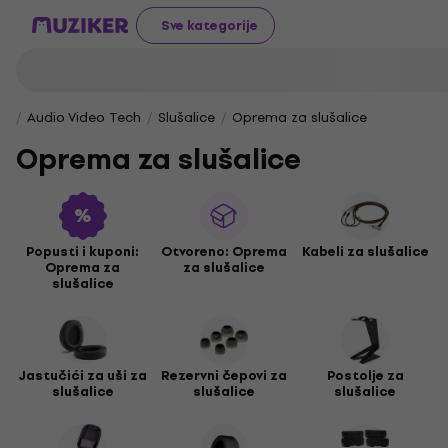
Sve kategorije
Audio Video Tech
Slušalice
Oprema za slušalice
Oprema za slušalice
Popusti i kuponi:
Otvoreno: Oprema
Kabeli za slušalice
Oprema za
za slušalice
slušalice
Jastučići za uši za
Rezervni čepovi za
Postolje za
slušalice
slušalice
slušalice