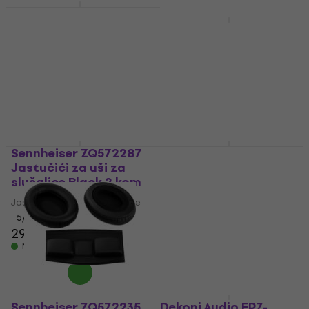
Dekoni Audio ETZ-
MERCURY-PL Black
Dekoni Audio EPZ-
Utikači za slušalice
DT78990-CHL
Jastučići za uši za
Utikači za slušalice
slušalice Black 2 kom
5
/5
12 €
12,70 €
Jastučići za uši za slušalice
Na skladištu
4,6
/5
52,90 €
Na skladištu
Sennheiser ZQ572287
Klotz AS-EX20600
Jastučići za uši za
Kabel za slušalice
slušalice Black 2 kom
Kabel za slušalice
Jastučići za uši za slušalice
4,8
/5
17,70 €
5
/5
29 €
Na skladištu
Na skladištu
Sennheiser ZQ572235
Dekoni Audio EPZ-