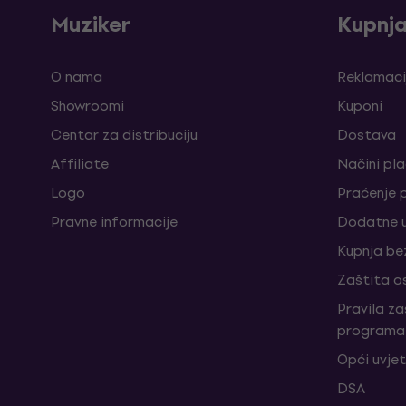
Muziker
Kupnj
O nama
Reklamaci
Showroomi
Kuponi
Centar za distribuciju
Dostava
Affiliate
Načini pl
Logo
Praćenje 
Pravne informacije
Dodatne u
Kupnja be
Zaštita o
Pravila z
programa 
Opći uvjet
DSA