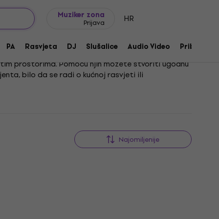
Ideje za poklon
FAQ
Muziker Blog
Muziker zona
HR
Prijava
PA
Rasvjeta
DJ
Slušalice
Audio Video
Pribor
ličitim prostorima. Pomoću njih možete stvoriti ugodnu
ta, bilo da se radi o kućnoj rasvjeti ili
eneracijama LED izvora svjetlosti, osiguravajući
varanju ugođaja, već i značajno štedite energiju te
Najomiljenije