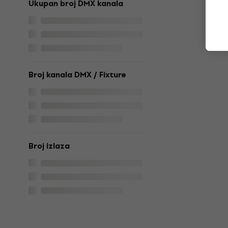
Ukupan broj DMX kanala
Broj kanala DMX / Fixture
Broj izlaza