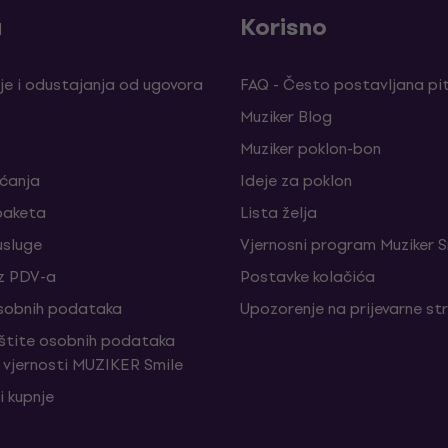
a
Korisno
je i odustajanja od ugovora
FAQ - Često postavljana pi
Muziker Blog
Muziker poklon-bon
aćanja
Ideje za poklon
paketa
Lista želja
sluge
Vjernosni program Muziker S
z PDV-a
Postavke kolačića
sobnih podataka
Upozorenje na prijevarne st
aštite osobnih podataka
vjernosti MUZIKER Smile
i kupnje