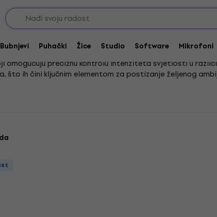
Dimmer
Bubnjevi
Puhački
Žice
Studio
Software
Mikrofoni
koji omogućuju preciznu kontrolu intenziteta svjetlosti u raz
 što ih čini ključnim elementom za postizanje željenog ambijen
o rješenje, moderni LED dimeri posebno su prilagođeni novim g
ine svjetlosti ne samo da dobivate potpunu fleksibilnost u st
oda
ust