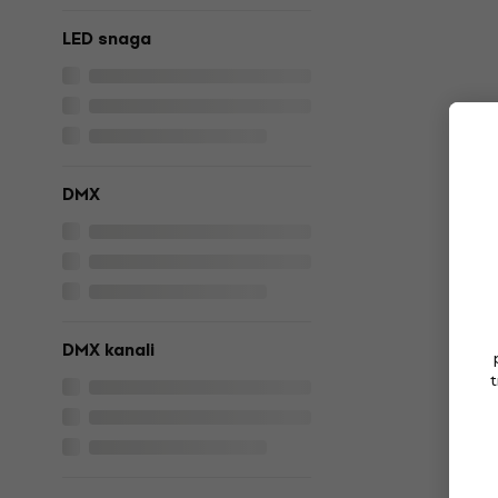
LED snaga
DMX
DMX kanali
t