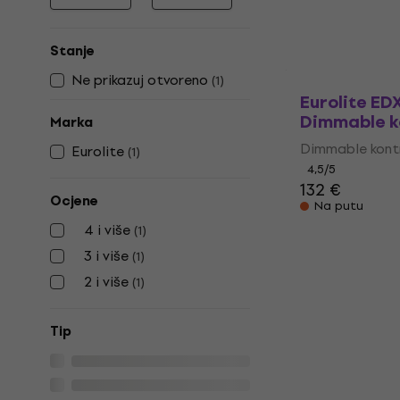
Najniža cijena
Najviša cijena
Stanje
Ne prikazuj otvoreno
(
1
)
Eurolite E
Dimmable k
Marka
Dimmable kont
Eurolite
(
1
)
4,5
/5
132 €
Ocjene
Na putu
4 i više
(
1
)
3 i više
(
1
)
2 i više
(
1
)
Tip