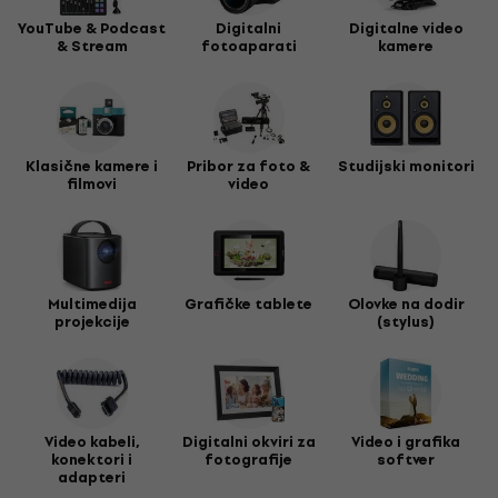
YouTube & Podcast
Digitalni
Digitalne video
& Stream
fotoaparati
kamere
Klasične kamere i
Pribor za foto &
Studijski monitori
filmovi
video
Multimedija
Grafičke tablete
Olovke na dodir
projekcije
(stylus)
Video kabeli,
Digitalni okviri za
Video i grafika
konektori i
fotografije
softver
adapteri