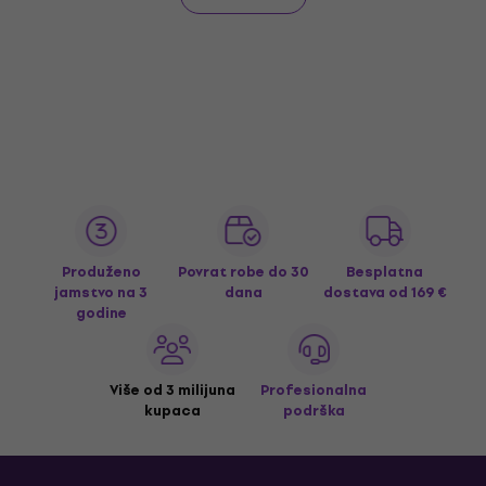
Produženo
Povrat robe do 30
Besplatna
jamstvo na 3
dana
dostava
od 169 €
godine
Više od 3 milijuna
Profesionalna
kupaca
podrška