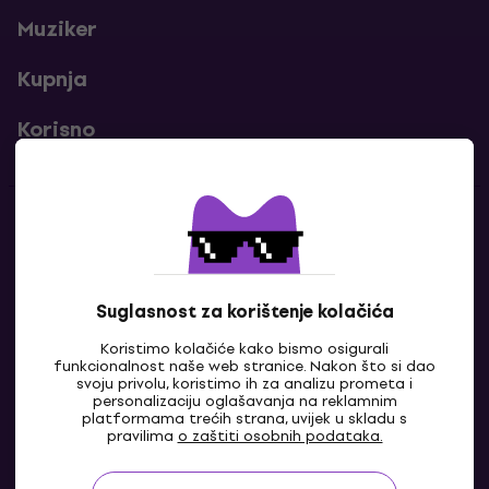
Muziker
Kupnja
Korisno
Kontakti
Javi nam se
Suglasnost za korištenje kolačića
Koristimo kolačiće kako bismo osigurali
funkcionalnost naše web stranice. Nakon što si dao
svoju privolu, koristimo ih za analizu prometa i
personalizaciju oglašavanja na reklamnim
platformama trećih strana, uvijek u skladu s
pravilima
o zaštiti osobnih podataka.