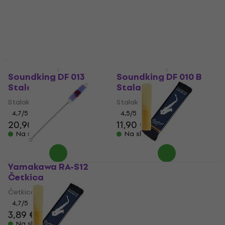
15,90 €
4,8
/5
9,89 €
Na skladištu
Na skladištu
Soundking DF 013
Soundking DF 010 B
Stalak za note
Stalak za note
Stalak za note
Stalak za note
4,7
/5
4,5
/5
20,90 €
11,90 €
Na skladištu
Na skladištu
Yamakawa RA-S12
Vandoren Classic Blue
Četkica
Alto 2.5 Jezičak za alt
saksofon
Četkica
Jezičak za alt saksofon
4,7
/5
3,89 €
4,8
/5
Na skladištu