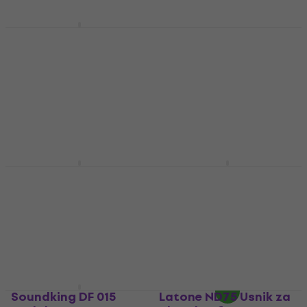
Konig & Meyer 12243
Svjetiljka
La Tromba 590015
Ulje/Krema za
Svjetiljka
puhačke instrumente
4,6
/5
10,40 €
Ulje/Krema za puhačke
Na skladištu
instrumente
5
/5
6,49 €
7,99 €
- 19 %
Na skladištu
Latone NB Ligatura za
Latone Reed Royale
alt saksofone
ND08 Futrola za
jezičke
Ligatura za alt saksofone
Futrola za jezičke
5
/5
9,89 €
5
/5
12,90 €
Na skladištu
Na skladištu
Soundking DF 015
Latone ND75 Usnik za