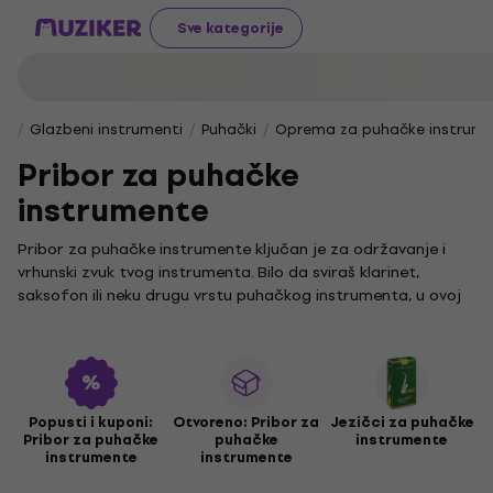
Sve kategorije
Glazbeni instrumenti
Puhački
Oprema za puhačke instrum
Pribor za puhačke
instrumente
Pribor za puhačke instrumente ključan je za održavanje i
vrhunski zvuk tvog instrumenta. Bilo da sviraš klarinet,
saksofon ili neku drugu vrstu puhačkog instrumenta, u ovoj
ćeš kategoriji pronaći sve što je potrebno za besprijekornu
njegu i funkcionalnost.
Svi puhački instrumenti zahtijevaju specifične dodatke
poput čistača, jastučića ili futrola koji osiguravaju njihovu
dugovječnost i kvalitetu zvuka. Za ljubitelje nježnog zvuka
Popusti i kuponi:
Otvoreno: Pribor za
Jezičci za puhačke
Pribor za puhačke
puhačke
instrumente
blok flaute nudimo sve za održavanje i zaštitu, dok će
instrumente
instrumente
svirači klarineta ovdje pronaći sve potrebne dijelove za lakše
sviranje i održavanje.