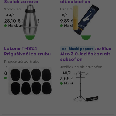
Stalak za note
alt saksofon
Stalak za note
Usnik za alt saksofon
4,4
/5
5
/5
28,10 €
28,40 €
9,89 €
Na skladištu
Na skladištu
Latone TMS24
Vandoren Classic Blue
Količinski popust
Prigušivači za trubu
Alto 3.0 Jezičak za alt
saksofon
Prigušivači za trubu
Jezičak za alt saksofon
5
/5
8,89 €
4,8
/5
3,55 €
3,59 €
Na skladištu
Na skladištu