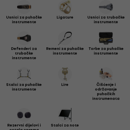
Naša ponuda uključuje visokokvalitetne proizvode koji su
pažljivo odabrani kako bi svaki tvoj nastup bio besprijekoran
Usnici za puhačke
Ligature
Usnici za trubačke
i bez neugodnih iznenađenja. Pravilna briga o instrumentu
instrumente
instrumente
produžuje njegov vijek trajanja i poboljšava zvuk.
Ako želiš saznati više o samim instrumentima,
preporučujemo da pogledaš našu ponudu
puhačkih
instrumenata
.
Defenderi za
Remeni za puhačke
Torbe za puhačke
trubačke
instrumente
instrumente
instrumente
Stalci za puhačke
Lire
Čišćenje i
instrumente
održavanje
puhačkih
instrumenata
Rezervni dijelovi i
Stalci za note
ostala oprema