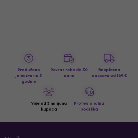
Produženo
Povrat robe do 30
Besplatna
jamstvo na 3
dana
dostava
od 169 €
godine
Više od 3 milijuna
Profesionalna
kupaca
podrška