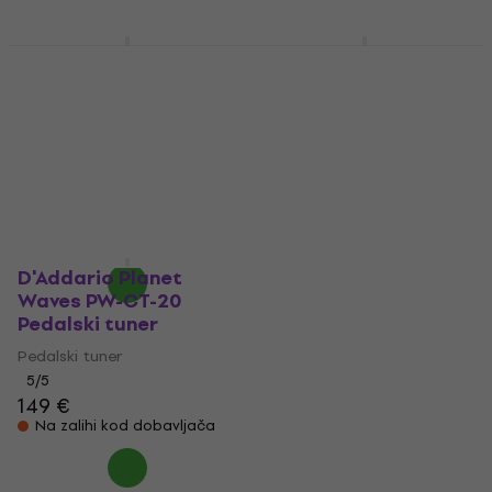
Korg Pitchblack XS
D'Addario PW-CT-23
Pedalski tuner
Chromatic Pedalski
tuner
Pedalski tuner
Pedalski tuner
4,8
/5
85,10 €
5
/5
106 €
Na putu
Na zalihi kod dobavljača
D'Addario Planet
Waves PW-CT-20
Pedalski tuner
Pedalski tuner
5
/5
149 €
Na zalihi kod dobavljača