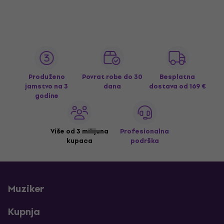
Produženo
Povrat robe do 30
Besplatna
jamstvo na 3
dana
dostava
od 169 €
godine
Više od 3 milijuna
Profesionalna
kupaca
podrška
Muziker
Kupnja