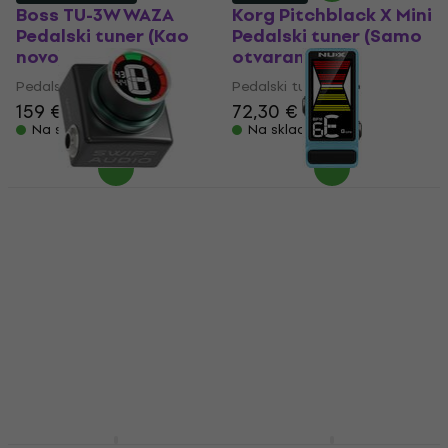
Boss TU-3W WAZA
Korg Pitchblack X Mini
Pedalski tuner (Kao
Pedalski tuner (Samo
novo)
otvarano)
Pedalski tuner
Pedalski tuner
159 €
164 €
72,30 €
Na skladištu
Na skladištu
SWIFF 833091 (B-
Nux Flow Tune MKII
Stock) #833091
Blue Pedalski tuner
(Kao novo)
Pedalski tuner
Pedalski tuner
38,60 €
49,80 €
54,70 €
Na skladištu
Na skladištu