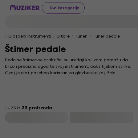
Sve kategorije
Glazbeni instrumenti
Gitare
Tuneri
Tuner pedale
Štimer pedale
Pedalne štimerice praktični su uređaji koji vam pomažu da
brzo i precizno ugodite svoj instrument, čak i tijekom svirke.
Ovaj je alat posebno koristan za glazbenike koji žele
održavati savršenu intonaciju bez prekidanja izvedbe.
Takva je pedala često nezamjenjiv dodatak na pozornici jer
omogućuje jednostavno i brzo ugađanje, što je ključno za
besprijekornu izvedbu. U svijetu glazbe, korištenje ove pedale
može biti dio složenijih sustava za kontrolu zvuka, stoga je
1 - 33 iz
33 proizvoda
važno razumjeti njezinu funkciju i prednosti.
Filtrirati
Za sve koji cijene praktičnost i funkcionalnost, štimer u
obliku pedale predstavlja alat koji olakšava svakodnevno
sviranje i održavanje instrumenta. Bez obzira na stil glazbe