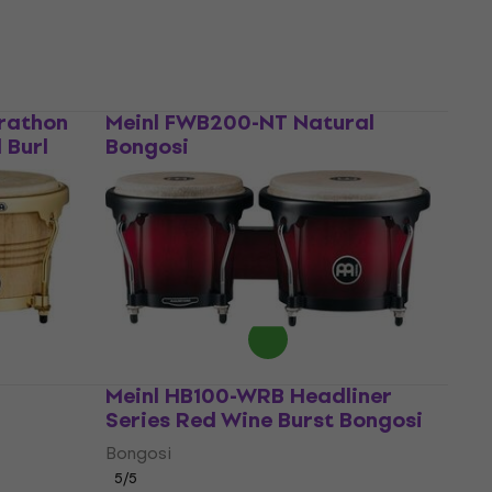
Na zalihi kod dobavljača
rathon
Meinl FWB200-NT Natural
 Burl
Bongosi
Bongosi
5
/5
198 €
200 €
Na zalihi kod dobavljača
Meinl HB100-WRB Headliner
Series Red Wine Burst Bongosi
Bongosi
5
/5