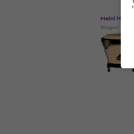
t
Meinl HB50
Bongosi
5
/5
96 €
Samo po naru
Nino NINO3
Bongosi
Bongosi
5
/5
113 €
Na zalihi kod 