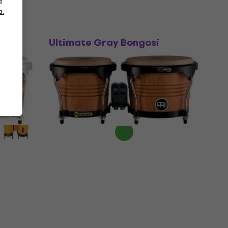
a
a.
Meinl HB50UG Journey Series
Ultimate Gray Bongosi
eries
Bongosi
5
/5
116 €
Na zalihi kod dobavljača
n Burl
Meinl FWB190-SNT The
Marathon Designer Series
Super Natural Bongosi
Bongosi
5
/5
189 €