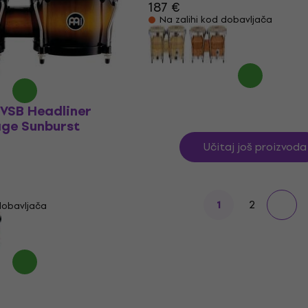
187 €
€
Na zalihi kod dobavljača
džbi
0VSB Headliner
age Sunburst
Učitaj još proizvoda
2
1
dobavljača