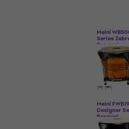
Meinl WB50
Series Zebr
Bongosi
Bongosi
3,8
/5
454 €
Na zalihi kod 
Meinl FWB1
Designer S
Bongosi
Bongosi