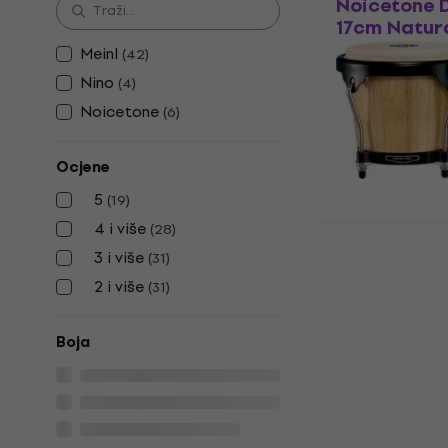
Noicetone D
17cm Natur
Meinl
(
42
)
Bongosi
49,90 €
Nino
(
4
)
Na skladištu
Noicetone
(
6
)
Ocjene
5
(
19
)
4 i više
Meinl HB100
(
28
)
Series Natu
3 i više
(
31
)
Bongosi
2 i više
(
31
)
5
/5
132 €
Boja
Na skladištu