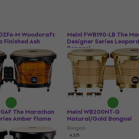
0ZFA-M Woodcraft
Meinl FWB190-LB The Ma
a Finished Ash
Designer Series Leopard
Bongosi
Bongosi
5
/5
198 €
dobavljača
Na zalihi kod dobavljača
90AF The Marathon
Meinl WB200NT-G
eries Amber Flame
Natural/Gold Bongosi
Bongosi
4,3
/5