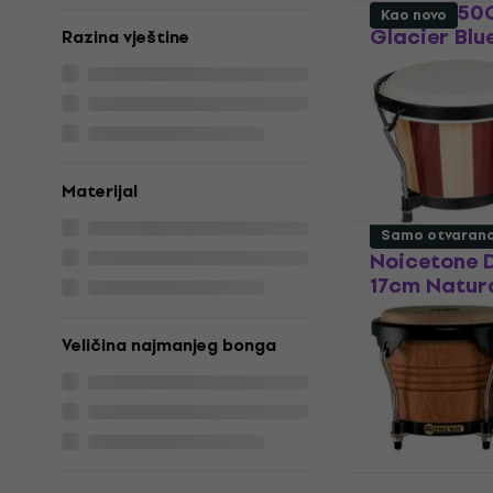
Meinl HB50
Kao novo
Glacier Blu
Razina vještine
Bongosi
5
/5
104 €
Na skladištu
Materijal
Samo otvaran
Noicetone D0
17cm Natura
novo)
Bongosi
Veličina najmanjeg bonga
48,50 €
49,
Na skladištu