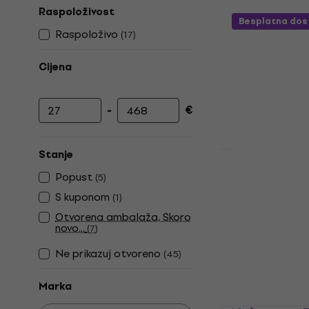
Raspoloživost
Besplatna dos
Raspoloživo
(
17
)
Cijena
-
€
Najniža cijena
Najviša cijena
Stanje
Noicetone 
Popust
(
5
)
Bongosi
S kuponom
(
1
)
Bongosi
Otvorena ambalaža, Skoro
3,9
/5
novo...
(
7
)
68,90 €
Ne prikazuj otvoreno
(
45
)
Na skladištu
Marka