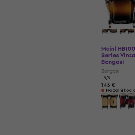
5
/5
171 €
176,38 
Samo po naru
Meinl HB10
Series Vint
Bongosi
Bongosi
5
/5
143 €
Na zalihi kod 