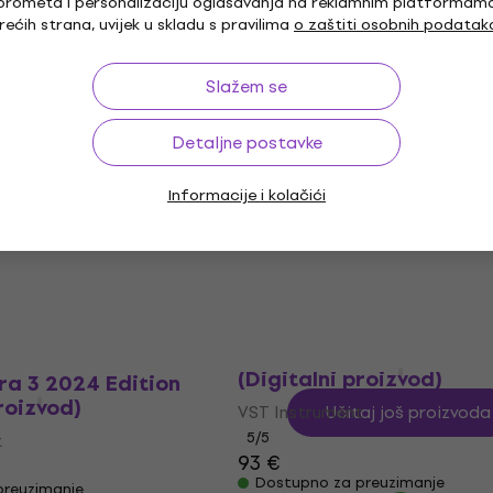
prometa i personalizaciju oglašavanja na reklamnim platformam
VST Instrument
rećih strana, uvijek u skladu s pravilima
o zaštiti osobnih podatak
48,80 €
t
Dostupno za preuzimanje
Slažem se
preuzimanje
Detaljne postavke
080 Key (Digitalni
GForce Oberheim OB-X
Informacije i kolačići
(Digitalni proizvod)
t
VST Instrument
5
/5
112 €
preuzimanje
Dostupno za preuzimanje
GForce Oberheim TVS P
(Digitalni proizvod)
ra 3 2024 Edition
roizvod)
VST Instrument
Učitaj još proizvoda
5
/5
t
93 €
Dostupno za preuzimanje
preuzimanje