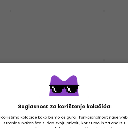
bsolute 7
Steinberg Absolute 7 CG2
Digitalni proizvod)
H7, GA6, BB, PS2, RL2, E
(Digitalni proizvod)
t
VST Instrument
preuzimanje
349 €
Dostupno za preuzimanje
Arturia CZ V (Digitalni
proizvod)
ation VA-1000
roizvod)
VST Instrument
88 €
t
Dostupno za preuzimanje
preuzimanje
Suglasnost za korištenje kolačića
Cherry Audio Harmonia
HAPPY HOUR
Koristimo kolačiće kako bismo osigurali funkcionalnost naše web
Synthesizer (Digitalni
o Pro Soloist
stranice. Nakon što si dao svoju privolu, koristimo ih za analizu
proizvod)
 (Digitalni