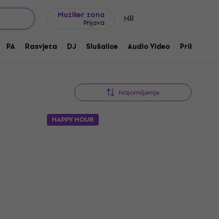
Ideje za poklon
FAQ
Muziker Blog
Muziker zona
HR
Prijava
PA
Rasvjeta
DJ
Slušalice
Audio Video
Pribor
Najomiljenije
HAPPY HOUR