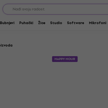
 virtualna glazbala
Synth
Bubnjevi
Puhački
Žice
Studio
Software
Mikrofoni
oizvoda
HAPPY HOUR