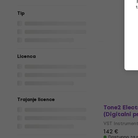
proizvod)
t
Tip
VST Instrumen
48,80 €
Dostupno za 
HAPPY HOUR
Roland XV-5
Licenca
proizvod)
VST Instrumen
4,2
/5
142 €
Dostupno za 
Trajanje licence
Tone2 Elect
(Digitalni p
VST Instrumen
142 €
Dostupno za 