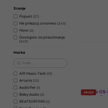
Arturia Jup
Stanje
proizvod)
Popust
(
37
)
VST Instrumen
Ne prikazuj otvoreno
(
243
)
5
/5
89 €
132 €
Novo
(
6
)
Dostupno za 
Dostupno za preuzimanje
(
243
)
Roland JUP
(Digitalni p
Marka
VST Instrumen
5
/5
111 €
116 €
Dostupno za 
AIR Music Tech
(
15
)
Arturia
(
32
)
Audiofier
(
1
)
Arturia CS-
Akcija
Baby Audio
(
3
)
proizvod)
BEATSURFING
(
2
)
VST Instrumen