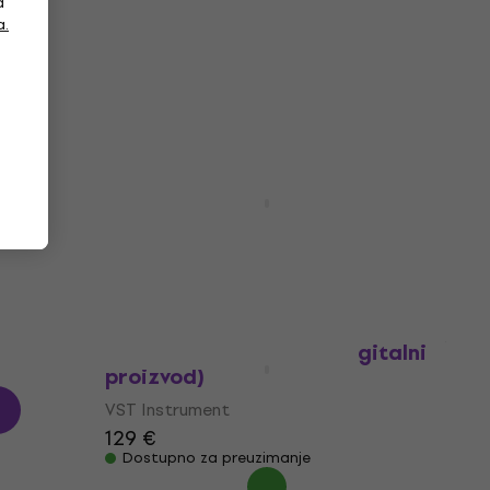
a
a.
VST Instrument
5
/5
163 €
Dostupno za preuzimanje
Arturia Jun-6 V (Digitalni
proizvod)
VST Instrument
88 €
129 €
- 32 %
Dostupno za preuzimanje
ro
Steinberg Padshop 2 (Digitalni
proizvod)
VST Instrument
129 €
Dostupno za preuzimanje