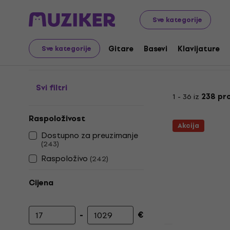
Glazbeni instrumenti
Studio
Studijski software
VTS
Sve kategorije
Synth VST plugins
Gitare
Basevi
Klavijature
Sve kategorije
Svi filtri
1 - 36 iz
238 pr
Raspoloživost
Akcija
Dostupno za preuzimanje
(
243
)
Raspoloživo
(
242
)
Cijena
-
€
Najniža cijena
Najviša cijena