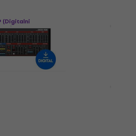
Dostupno za preuzimanje
Novo
(Digitalni
Cherry Audio CR-78 Dru
Machine (Digitalni proi
t
VST Instrument
48,20 €
preuzimanje
Dostupno za preuzimanje
Novo
io DCO-106
Steinberg Absolute 7 C
(Digitalni proizvod)
HALion 7) (Digitalni pro
t
VST Instrument
199 €
Dostupno za preuzimanje
preuzimanje