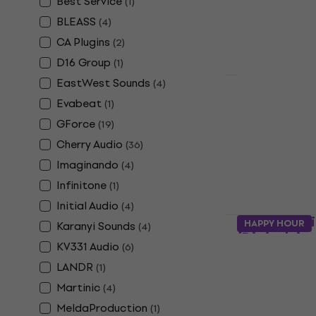
Best Service
(
1
)
88 €
BLEASS
Dostupno za 
(
4
)
CA Plugins
(
2
)
D16 Group
(
1
)
EastWest Sounds
(
4
)
Arturia Buc
Evabeat
(
1
)
(Digitalni p
GForce
(
19
)
VST Instrumen
Cherry Audio
(
36
)
88 €
131 €
Imaginando
(
4
)
Dostupno za 
Infinitone
(
1
)
Initial Audio
(
4
)
Cherry Aud
HAPPY HOUR
Karanyi Sounds
(
4
)
(Digitalni p
KV331 Audio
(
6
)
VST Instrumen
LANDR
(
1
)
57,60 €
Martinic
(
4
)
Dostupno za 
MeldaProduction
(
1
)