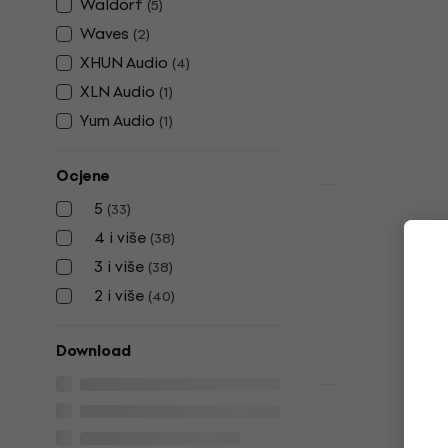
Waldorf
(
5
)
Steinberg A
Waves
(
2
)
Education (
XHUN Audio
(
4
)
VST Instrumen
XLN Audio
(
1
)
249 €
Yum Audio
Dostupno za 
(
1
)
Ocjene
HAPPY HOUR
5
(
33
)
Rave Gener
4 i više
(
38
)
(Digitalni p
3 i više
(
38
)
VST Instrumen
2 i više
129 €
(
40
)
Dostupno za 
Download
HAPPY HOUR
Cherry Audi
Synthesizer