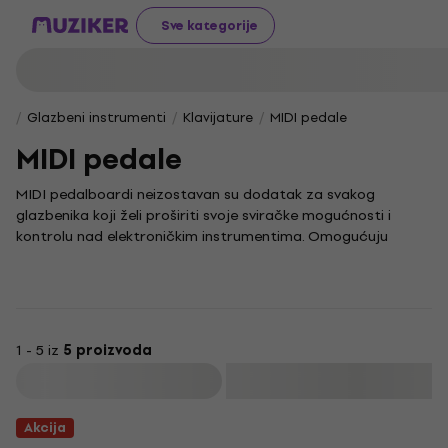
Sve kategorije
Glazbeni instrumenti
Klavijature
MIDI pedale
MIDI pedale
MIDI pedalboardi neizostavan su dodatak za svakog
glazbenika koji želi proširiti svoje sviračke mogućnosti i
kontrolu nad elektroničkim instrumentima. Omogućuju
upravljanje različitim funkcijama bez korištenja ruku, što je
iznimno korisno tijekom nastupa uživo ili studijskog snimanja.
Naša ponuda MIDI pedalboarda uključuje različite modele
prilagođene svim razinama iskustva, od početnika do
profesionalaca. Svaki model odlikuje se intuitivnim sučeljem i
1 - 5 iz
5 proizvoda
pouzdanim performansama kako bi tvoj fokus ostao
Filtrirati
isključivo na glazbi.
Kako bi maksimalno iskoristio svoj novi MIDI pedalboard,
Akcija
istraži i našu ponudu
pribora za MIDI pedalboarde
. Ondje