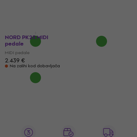
Radiating Concave
Straight Flat MIDI
MIDI pedale
pedale
MIDI pedale
MIDI pedale
2.219 €
1.890 €
Na skladištu
Samo po narudžbi
NORD PK25 MIDI
pedale
MIDI pedale
2.439 €
Na zalihi kod dobavljača