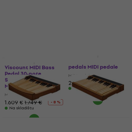
ćeš pronaći sve što ti je potrebno za potpunu
funkcionalnost i prilagodbu tvoje opreme.
Ako želiš upotpuniti svoj glazbeni arsenal, preporučujemo ti
da istražiš i našu ponudu
električnih gitara
, idealnih za
brojne glazbene stilove. Za bogatiji zvuk i proširene sviračke
mogućnosti,
klavijature
su savršen izbor.
Uživaj u istraživanju i pronađi idealan MIDI pedalboard koji
će tvojoj glazbi dati novu dimenziju. Sva oprema u našoj
trgovini pažljivo je odabrana kako bismo ti osigurali vrhunsko
Viscount Expression
glazbeno iskustvo.
pedals MIDI pedale
Viscount MIDI Bass
Pedal 30-note
MIDI pedale
Straight Concave
275 €
MIDI pedale
Na skladištu
MIDI pedale
1.609 €
1.749 €
- 8 %
Na skladištu
Viscount MIDI Bass
Viscount MIDI Bass
Pedal 30-note
Pedal 30-note