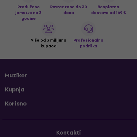
Produženo
Povrat robe do 30
Besplatna
jamstvo na 3
dana
dostava
od 169 €
godine
Više od 3 milijuna
Profesionalna
kupaca
podrška
Muziker
Kupnja
Korisno
Kontakti