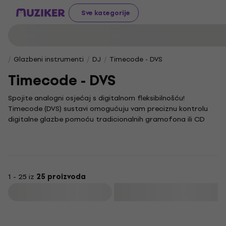
Sve kategorije
Glazbeni instrumenti
DJ
Timecode - DVS
Timecode - DVS
Spojite analogni osjećaj s digitalnom fleksibilnošću!
Timecode (DVS) sustavi omogućuju vam preciznu kontrolu
digitalne glazbe pomoću tradicionalnih gramofona ili CD
playera, što je idealno za DJ-eve koji traže najbolje od oba
svijeta.
U ovoj kategoriji pronaći ćete opremu za savladavanje
tehnika miksanja i scratchanja. Jedan od najpopularnijih
softverskih alata koji se koristi u kombinaciji s timecode
1 - 25 iz
25 proizvoda
sustavima upravo je serato.
Filtrirati
Osim Timecode (DVS) sustava, istražite i druge kategorije
poput
DJ opreme
kako biste proširili mogućnosti za svoje
Količinski popust
nastupe i vježbanje.