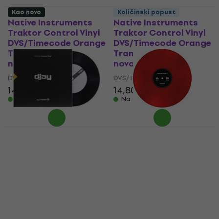
Kao novo
Količinski popust
Native Instruments
Native Instruments
Traktor Control Vinyl
Traktor Control Vinyl
DVS/Timecode Orange
DVS/Timecode Orange
Transparent (Kao
Transparent (Kao
novo)
novo)
DVS/Timecode
DVS/Timecode
14,80 €
16,30 €
14,80 €
16,30 €
Na skladištu
Na skladištu
Stokyo Algoriddim
Native Instruments
djay Control Vinyl 7''
Traktor Control Vinyl
DVS/Timecode Black
DVS/Timecode Red
(Kao novo)
DVS/Timecode
DVS/Timecode
4,6
/5
21,90 €
21,30 €
24,20 €
Nije na skladištu
- 10 %
Na skladištu