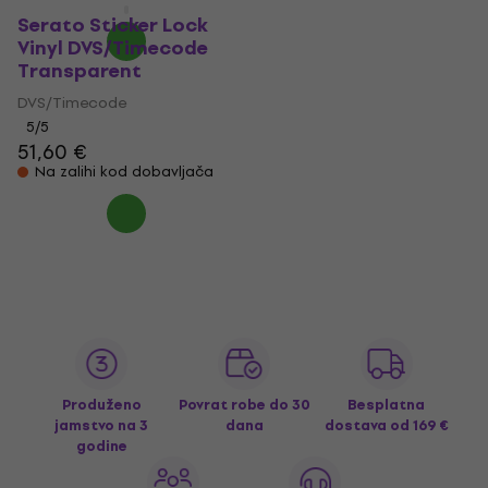
Serato Sticker Lock
Vinyl DVS/Timecode
Transparent
DVS/Timecode
5
/5
51,60 €
Na zalihi kod dobavljača
Produženo
Povrat robe do 30
Besplatna
jamstvo na 3
dana
dostava
od 169 €
godine