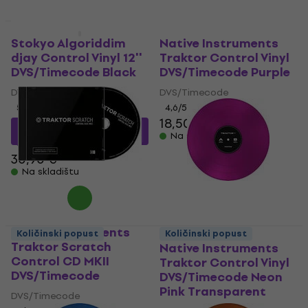
Količinski popust
Stokyo Algoriddim
Native Instruments
djay Control Vinyl 12''
Traktor Control Vinyl
DVS/Timecode Black
DVS/Timecode Purple
DVS/Timecode
DVS/Timecode
5
/5
4,6
/5
18,50 €
29,35 €
s kodom
Na skladištu
MUZMUZ-5
30,90 €
Na skladištu
Native Instruments
Količinski popust
Količinski popust
Traktor Scratch
Native Instruments
Control CD MKII
Traktor Control Vinyl
DVS/Timecode
DVS/Timecode Neon
Pink Transparent
DVS/Timecode