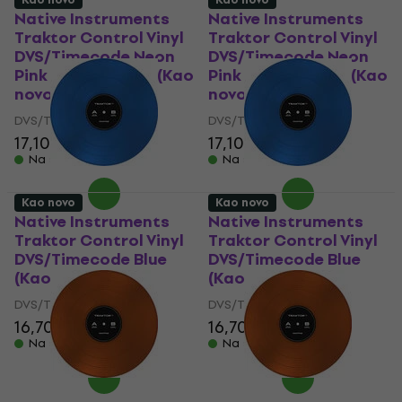
Native Instruments
Native Instruments
Traktor Control Vinyl
Traktor Control Vinyl
DVS/Timecode Neon
DVS/Timecode Neon
Pink Transparent (Kao
Pink Transparent (Kao
novo)
novo)
DVS/Timecode
DVS/Timecode
17,10 €
18,10 €
17,10 €
18,10 €
Na skladištu
Na skladištu
Kao novo
Kao novo
Native Instruments
Native Instruments
Traktor Control Vinyl
Traktor Control Vinyl
DVS/Timecode Blue
DVS/Timecode Blue
(Kao novo)
(Kao novo)
DVS/Timecode
DVS/Timecode
16,70 €
17,60 €
16,70 €
17,60 €
Na skladištu
Na skladištu