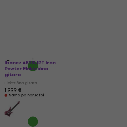
Multiscale Charcoal
Pewter Električna
Burst Električna
gitara
gitara
Električna gitara
Električna gitara
1.899 €
5
/5
Samo po narudžbi
1.359 €
Samo po narudžbi
Ibanez A528-IPT Iron
Pewter Električna
gitara
Električna gitara
1.999 €
Samo po narudžbi