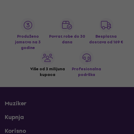
Produženo
Povrat robe do 30
Besplatna
jamstvo na 3
dana
dostava
od 169 €
godine
Više od 3 milijuna
Profesionalna
kupaca
podrška
Muziker
Kupnja
Korisno