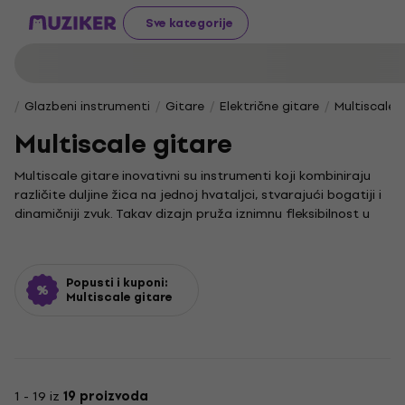
Sve kategorije
Glazbeni instrumenti
Gitare
Električne gitare
Multiscale 
Multiscale gitare
Multiscale gitare inovativni su instrumenti koji kombiniraju
različite duljine žica na jednoj hvataljci, stvarajući bogatiji i
dinamičniji zvuk. Takav dizajn pruža iznimnu fleksibilnost u
izvedbi i udobnost pri sviranju, što je idealno za glazbenike u
potrazi za novim zvučnim izrazima i tehničkim
mogućnostima.
Popusti i kuponi:
Zbog svojih karakteristika, ove su gitare posebno cijenjene u
Multiscale gitare
modernim glazbenim žanrovima u kojima je
eksperimentiranje sa zvukom ključno. Mogućnost
istraživanja različitih tonaliteta i stilova čini multiscale
gitaru izvrsnim izborom za napredne svirače i entuzijaste
željne proširenja svojeg glazbenog iskustva.
1 - 19 iz
19 proizvoda