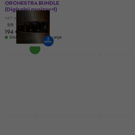
ORCHESTRA BUNDLE
Ancient Bundle
(Digitalni proizvod)
(Digitalni proizvod)
VST Instrument
VST Instrument
5
/5
138 €
575 €
- 76 %
194 €
Dostupno za preuzimanje
Dostupno za preuzimanje
Vienna Symphonic
Library Synchron Solo
AIR Music Tech Studio
Strings Bundle
Strings (Digitalni
(Standard Library)
proizvod)
(Digitalni proizvod)
VST Instrument
VST Instrument
139 €
593 €
Dostupno za preuzimanje
Dostupno za preuzimanje
EastWest Sounds
Roland SRX STUDIO
SYMPHONIC ORCH
Key (Digitalni
PLATINUM (Digitalni
proizvod)