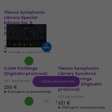
Vienna Symphonic
Vienna Symphonic
Library Special
Library Big Bang
Edition Vol. 5
Orchestra Percussion
Dimension Strings
(Digitalni proizvod)
(Digitalni proizvod)
VST Instrument
VST Instrument
71,10 €
239 €
Dostupno za preuzimanje
Dostupno za preuzimanje
UJAM Striiiings
Vienna Symphonic
(Digitalni proizvod)
Library Synchron
Duality Strings
VST Instrument
Učitaj još proizvoda
Standard (Digitalni
250 €
proizvod)
Dostupno za preuzimanje
VST Instrument
1
2
621 €
Dostupno za preuzimanje