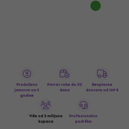
Produženo
Povrat robe do 30
Besplatna
jamstvo na 3
dana
dostava
od 169 €
godine
Više od 3 milijuna
Profesionalna
kupaca
podrška